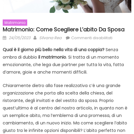
Matrimonio
Matrimonio: Come Scegliere L’abito Da Sposa
Posted
Author
su
24/05/2023
Silvana Rea
Commenti disabilitati
on
Matrimonio
Qual è il giorno più bello nella vita di una coppia?
Senza
come
ombra di dubbio
il matrimonio
. Si tratta di un momento
scegliere
emozionante, che lega due partner per tutta la vita, fatta
l’abito
da
d’amore, gioie e anche momenti difficili.
sposa
Chiaramente dietro alla fase realizzativa c’è una grande
organizzazione che porta alla scelta della chiesa, del
ristorante, degli invitati e del vestito da sposa. Proprio
quest’ultimo è al centro del nostro articolo, in quanto non è
un semplice abito, ma l’emblema di una promessa, di un
cambiamento, di un nuovo inizio. Ma come scegliere l’abito
giusto tra le infinite opzioni disponibili? L’abito perfetto non