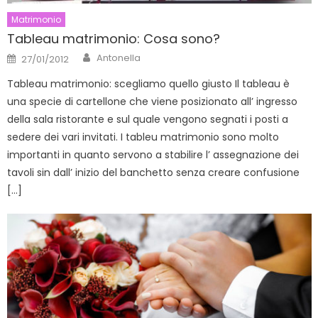
Matrimonio
Tableau matrimonio: Cosa sono?
Author
Posted
Antonella
27/01/2012
on
Tableau matrimonio: scegliamo quello giusto Il tableau è
una specie di cartellone che viene posizionato all’ ingresso
della sala ristorante e sul quale vengono segnati i posti a
sedere dei vari invitati. I tableu matrimonio sono molto
importanti in quanto servono a stabilire l’ assegnazione dei
tavoli sin dall’ inizio del banchetto senza creare confusione
[…]