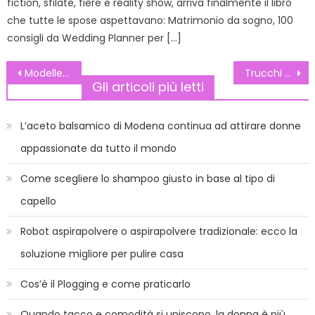
fiction, sfilate, fiere e reality show, arriva finalmente il libro
che tutte le spose aspettavano: Matrimonio da sogno, 100
consigli da Wedding Planner per […]
Navigazione
Modelle di Victoria’s Secret: le più famose di sempre
Trucchi e abiti preferiti dalle spose nel 2023: quali sono? Scopriamoli con i consigli dei professionisti!
Gli articoli più letti
articoli
L’aceto balsamico di Modena continua ad attirare donne
appassionate da tutto il mondo
Come scegliere lo shampoo giusto in base al tipo di
capello
Robot aspirapolvere o aspirapolvere tradizionale: ecco la
soluzione migliore per pulire casa
Cos’è il Plogging e come praticarlo
Quando tacco e comodità si uniscono, la donna è più