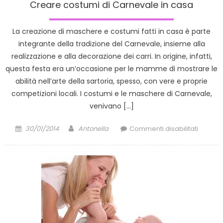
Creare costumi di Carnevale in casa
La creazione di maschere e costumi fatti in casa è parte
integrante della tradizione del Carnevale, insieme alla
realizzazione e alla decorazione dei carri. In origine, infatti,
questa festa era un’occasione per le mamme di mostrare le
abilità nell’arte della sartoria, spesso, con vere e proprie
competizioni locali. I costumi e le maschere di Carnevale,
venivano […]
Posted
Author
su
30/01/2014
Antonella
Commenti disabilitati
on
Creare
costum
di
Carnev
in
casa