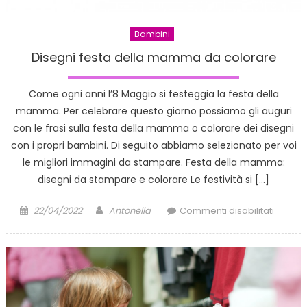
Bambini
Disegni festa della mamma da colorare
Come ogni anni l’8 Maggio si festeggia la festa della
mamma. Per celebrare questo giorno possiamo gli auguri
con le frasi sulla festa della mamma o colorare dei disegni
con i propri bambini. Di seguito abbiamo selezionato per voi
le migliori immagini da stampare. Festa della mamma:
disegni da stampare e colorare Le festività si […]
Posted
Author
su
22/04/2022
Antonella
Commenti disabilitati
on
Disegni
festa
della
mamm
da
colora