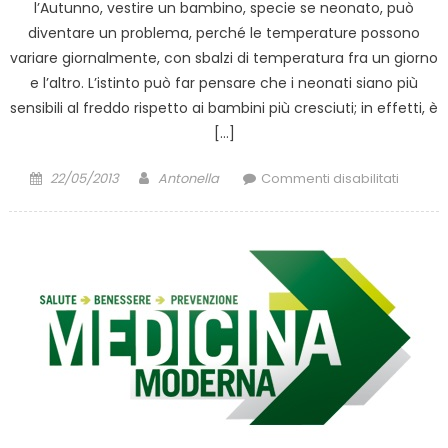
l’Autunno, vestire un bambino, specie se neonato, può
diventare un problema, perché le temperature possono
variare giornalmente, con sbalzi di temperatura fra un giorno
e l’altro. L’istinto può far pensare che i neonati siano più
sensibili al freddo rispetto ai bambini più cresciuti; in effetti, è
[…]
Posted
Author
su
22/05/2013
Antonella
Commenti disabilitati
on
Abbigl
neonat
come
vestire
il
bambi