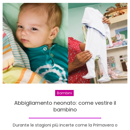
i
bambin
sono
lenti
nel
parlare
Bambini
Abbigliamento neonato: come vestire il
bambino
Durante le stagioni più incerte come la Primavera o