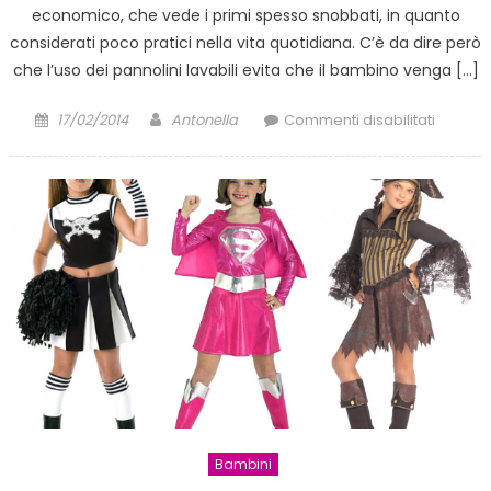
economico, che vede i primi spesso snobbati, in quanto
considerati poco pratici nella vita quotidiana. C’è da dire però
che l’uso dei pannolini lavabili evita che il bambino venga […]
Posted
Author
su
17/02/2014
Antonella
Commenti disabilitati
on
Pannolin
pannoli
e
getta”,
qual
è
la
scelta
miglior
Bambini