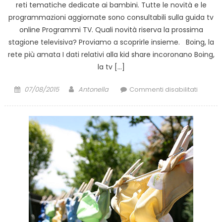
reti tematiche dedicate ai bambini. Tutte le novità e le
programmazioni aggiornate sono consultabili sulla guida tv
online Programmi TV. Quali novità riserva la prossima
stagione televisiva? Proviamo a scoprirle insieme. Boing, la
rete più amata I dati relativi alla kid share incoronano Boing,
la tv […]
Posted
Author
su
07/08/2015
Antonella
Commenti disabilitati
on
Un
ricco
autunn
per
la
tv
dei
bambin