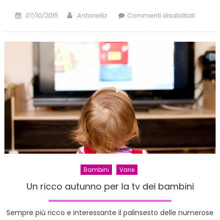
Posted
Author
su
07/10/2015
Antonella
Commenti disabilitati
on
Arriva
l’autunn
vestia
i
bambin
con
lo
stile
tutto
made
in
Italy
Bambini
Varie
Un ricco autunno per la tv dei bambini
Sempre più ricco e interessante il palinsesto delle numerose