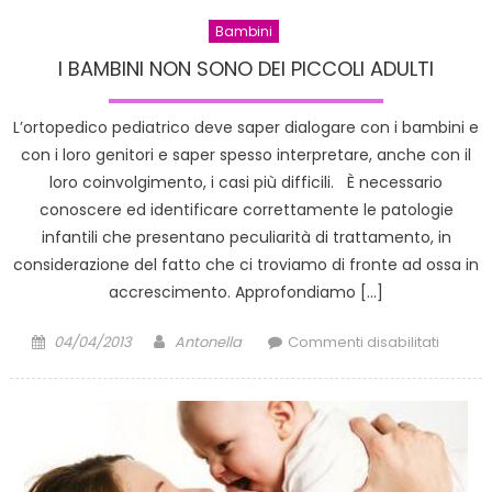
Bambini
I BAMBINI NON SONO DEI PICCOLI ADULTI
L’ortopedico pediatrico deve saper dialogare con i bambini e
con i loro genitori e saper spesso interpretare, anche con il
loro coinvolgimento, i casi più difficili. È necessario
conoscere ed identificare correttamente le patologie
infantili che presentano peculiarità di trattamento, in
considerazione del fatto che ci troviamo di fronte ad ossa in
accrescimento. Approfondiamo […]
Posted
Author
su
04/04/2013
Antonella
Commenti disabilitati
on
I
BAMBIN
NON
SONO
DEI
PICCOL