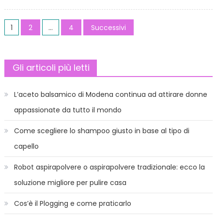
on
Proble
da
Paginazione
maschi
1
2
…
4
Successivi
degli
articoli
Gli articoli più letti
L’aceto balsamico di Modena continua ad attirare donne
appassionate da tutto il mondo
Come scegliere lo shampoo giusto in base al tipo di
capello
Robot aspirapolvere o aspirapolvere tradizionale: ecco la
soluzione migliore per pulire casa
Cos’è il Plogging e come praticarlo