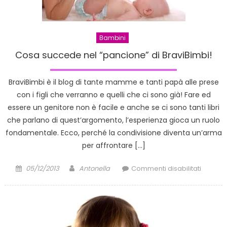
Bambini
Cosa succede nel “pancione” di BraviBimbi!
BraviBimbi è il blog di tante mamme e tanti papà alle prese
con i figli che verranno e quelli che ci sono già! Fare ed
essere un genitore non è facile e anche se ci sono tanti libri
che parlano di quest’argomento, l’esperienza gioca un ruolo
fondamentale. Ecco, perché la condivisione diventa un’arma
per affrontare […]
Posted
Author
su
05/12/2013
Antonella
Commenti disabilitati
on
Cosa
succed
nel
“pancio
di