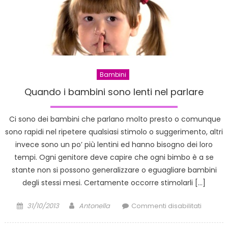
BraviBi
Bambini
Quando i bambini sono lenti nel parlare
Ci sono dei bambini che parlano molto presto o comunque
sono rapidi nel ripetere qualsiasi stimolo o suggerimento, altri
invece sono un po’ più lentini ed hanno bisogno dei loro
tempi. Ogni genitore deve capire che ogni bimbo è a se
stante non si possono generalizzare o eguagliare bambini
degli stessi mesi. Certamente occorre stimolarli […]
Posted
Author
su
31/10/2013
Antonella
Commenti disabilitati
on
Quand