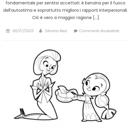
fondamentale per sentirsi accettati: è benzina per il fuoco
dell’autostima e soprattutto migliora i rapporti interpersonali.
Ciò è vero a maggior ragione […]
Posted
Author
su
06/07/2023
Silvana Rea
Commenti disabilitati
on
Quan
il
client
è
un
bambi
come
scegli
gadge
person
e
a
basso
costo