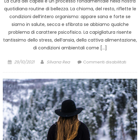
La cura dei capelli è un processo fondamentale nella nostra
quotidiana routine di bellezza. La chioma, del resto, riflette le
condizioni dell’intero organismo: appare sana e forte se
siamo in salute, secca e sfibrata se abbiamo qualche
problema di carattere psicofisico. La capigliatura risente
tantissimo dello stress, dell’ansia, della cattiva alimentazione,
di condizioni ambientali come […]
Posted
Author
su
29/10/2021
Silvana Rea
Commenti disabilitati
on
L’impo
di
una
buona
masch
per
capelli
e
7
errori