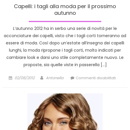
Capelli: i tagli alla moda per il prossimo
autunno
L’autunno 2012 ha in serbo una serie di novità per le
acconciature dei capelli, visto che i tagli corti torneranno ad
essere di moda. Così dopo un’estate all’insegna dei capelli
lunghi, la moda ripropone i tagli corti, molto indicati per
cambiare look e darsi uno stile completamente nuovo. Le
proposte, sia quelle viste in passerella […]
Posted
Author
su
02/08/2012
Antonella
Commenti disabilitati
on
Capelli:
i
tagli
alla
moda
per
il