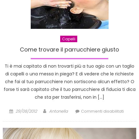
sempre
più
diffusa
Capelli
Come trovare il parrucchiere giusto
Ti è mai capitato di non trovarti più a tuo agio con un taglio
di capelli o una messa in piega? E di vedere che le richieste
che fai al tuo parrucchiere non sortiscono alcun effetto? O
forse ti sarà capitato che il tuo parrucchiere di fiducia ti dica
che sta per trasferirsi, non in […]
Posted
Author
su
29/08/2012
Antonella
Commenti disabilitati
on
Come
trovare
il