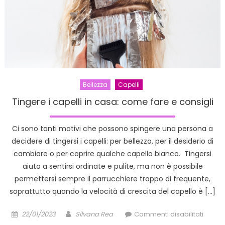
base
al
tipo
di
capell
Bellezza
Capelli
Tingere i capelli in casa: come fare e consigli
Ci sono tanti motivi che possono spingere una persona a
decidere di tingersi i capelli: per bellezza, per il desiderio di
cambiare o per coprire qualche capello bianco. Tingersi
aiuta a sentirsi ordinate e pulite, ma non è possibile
permettersi sempre il parrucchiere troppo di frequente,
soprattutto quando la velocità di crescita del capello è […]
Posted
Author
su
22/01/2023
Silvana Rea
Commenti disabilitati
on
Tinger