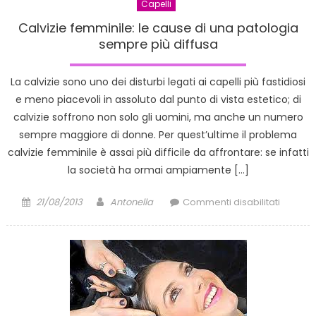
Capelli
Calvizie femminile: le cause di una patologia
sempre più diffusa
La calvizie sono uno dei disturbi legati ai capelli più fastidiosi
e meno piacevoli in assoluto dal punto di vista estetico; di
calvizie soffrono non solo gli uomini, ma anche un numero
sempre maggiore di donne. Per quest’ultime il problema
calvizie femminile è assai più difficile da affrontare: se infatti
la società ha ormai ampiamente […]
Posted
Author
su
21/08/2013
Antonella
Commenti disabilitati
on
Calvizie
femmini
le
cause
di
una
patolog