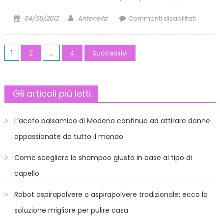
Posted
Author
su
04/05/2012
Antonella
Commenti disabilitati
on
Treccia
alla
Paginazione
frances
1
2
…
4
Successivi
come
degli
fare
una
articoli
Gli articoli più letti
treccia
france
L’aceto balsamico di Modena continua ad attirare donne
appassionate da tutto il mondo
Come scegliere lo shampoo giusto in base al tipo di
capello
Robot aspirapolvere o aspirapolvere tradizionale: ecco la
soluzione migliore per pulire casa