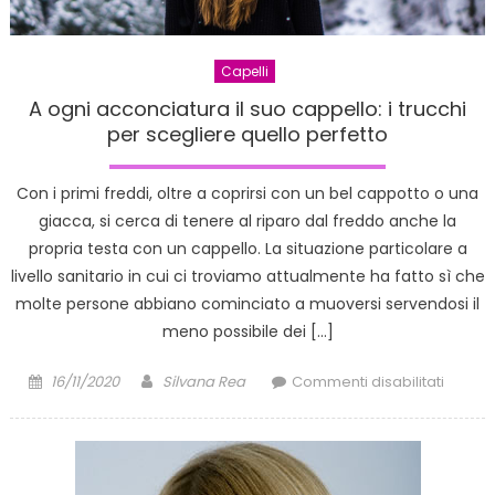
da
evitar
in
Capelli
ambit
hair
A ogni acconciatura il suo cappello: i trucchi
care
per scegliere quello perfetto
Con i primi freddi, oltre a coprirsi con un bel cappotto o una
giacca, si cerca di tenere al riparo dal freddo anche la
propria testa con un cappello. La situazione particolare a
livello sanitario in cui ci troviamo attualmente ha fatto sì che
molte persone abbiano cominciato a muoversi servendosi il
meno possibile dei […]
Posted
Author
su
16/11/2020
Silvana Rea
Commenti disabilitati
on
A
ogni
acconc
il