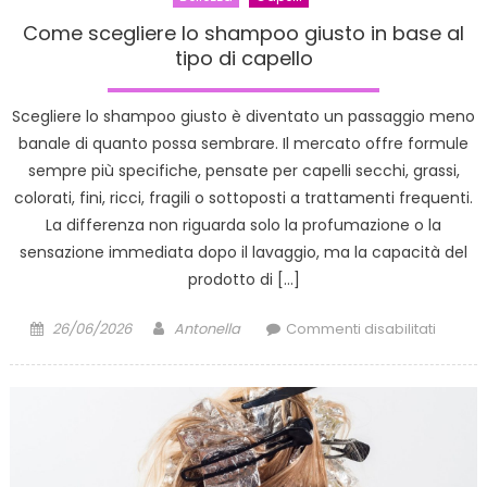
Come scegliere lo shampoo giusto in base al
tipo di capello
Scegliere lo shampoo giusto è diventato un passaggio meno
banale di quanto possa sembrare. Il mercato offre formule
sempre più specifiche, pensate per capelli secchi, grassi,
colorati, fini, ricci, fragili o sottoposti a trattamenti frequenti.
La differenza non riguarda solo la profumazione o la
sensazione immediata dopo il lavaggio, ma la capacità del
prodotto di […]
Posted
Author
su
26/06/2026
Antonella
Commenti disabilitati
on
Come
sceglie
lo
shamp
giusto
in