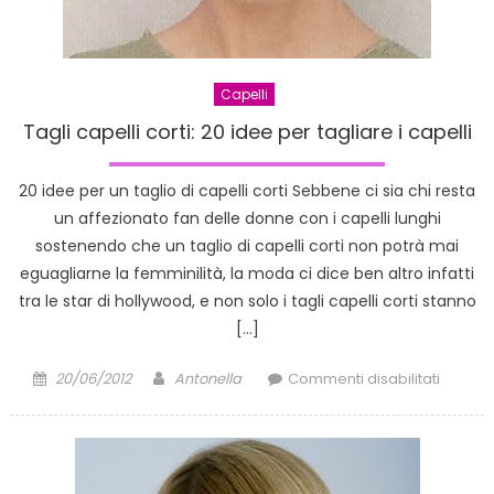
Capelli
Tagli capelli corti: 20 idee per tagliare i capelli
20 idee per un taglio di capelli corti Sebbene ci sia chi resta
un affezionato fan delle donne con i capelli lunghi
sostenendo che un taglio di capelli corti non potrà mai
eguagliarne la femminilità, la moda ci dice ben altro infatti
tra le star di hollywood, e non solo i tagli capelli corti stanno
[…]
Posted
Author
su
20/06/2012
Antonella
Commenti disabilitati
on
Tagli
capelli
corti:
20