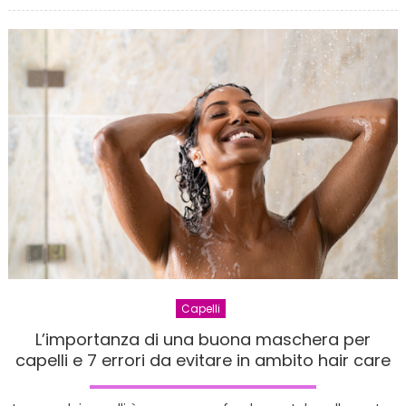
i
capelli
in
casa:
come
fare
e
consigl
Capelli
L’importanza di una buona maschera per
capelli e 7 errori da evitare in ambito hair care