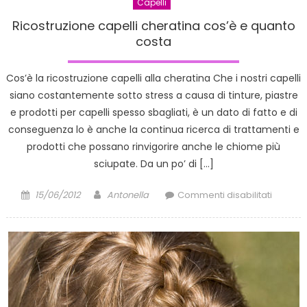
Capelli
Ricostruzione capelli cheratina cos’è e quanto
costa
Cos’è la ricostruzione capelli alla cheratina Che i nostri capelli
siano costantemente sotto stress a causa di tinture, piastre
e prodotti per capelli spesso sbagliati, è un dato di fatto e di
conseguenza lo è anche la continua ricerca di trattamenti e
prodotti che possano rinvigorire anche le chiome più
sciupate. Da un po’ di […]
Posted
Author
su
15/06/2012
Antonella
Commenti disabilitati
on
Ricostr
capelli
cherati
cos’è
e
quanto
costa