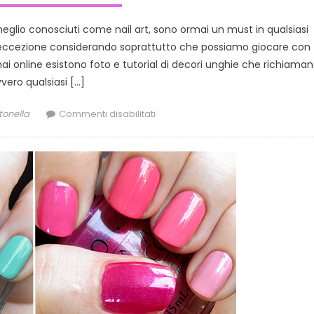
meglio conosciuti come nail art, sono ormai un must in qualsiasi
fa eccezione considerando soprattutto che possiamo giocare con
rmai online esistono foto e tutorial di decori unghie che richiama
vero qualsiasi […]
thor
su
tonella
Commenti disabilitati
Decori
unghie:
le
nail
art
per
l’estate