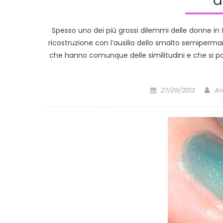
d
Spesso uno dei più grossi dilemmi delle donne in f
ricostruzione con l’ausilio dello smalto semiperma
che hanno comunque delle similitudini e che si p
Posted
Au
27/09/2013
An
on