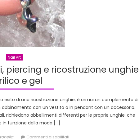
Nail Art
i, piercing e ricostruzione unghie
ilico e gel
i o esito di una ricostruzione unghie, è ormai un complemento di
in abbinamento con un vestito o in pendant con un accessorio.
li, richiedono abbellimenti differenti per le proprie unghie, che
 in funzione della moda […]
thor
su
tonella
Commenti disabilitati