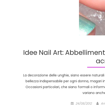
Idee Nail Art: Abbelliment
acr
La decorazione delle unghie, siano essere natural
bellezza indispensabile per ogni donna, magari 
Occasioni particolari, che siano formali o informa
variano anche
Posted
Au
24/08/2012
An