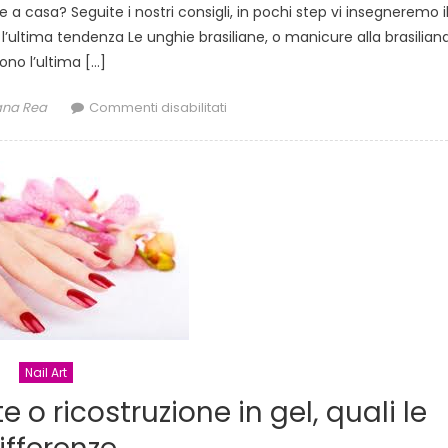
asa? Seguite i nostri consigli, in pochi step vi insegneremo i
l’ultima tendenza Le unghie brasiliane, o manicure alla brasiliana
ono l’ultima […]
or
su
ana Rea
Commenti disabilitati
Manicure
brasiliana:
scopri
come
farla
in
pochi
step
Nail Art
 ricostruzione in gel, quali le