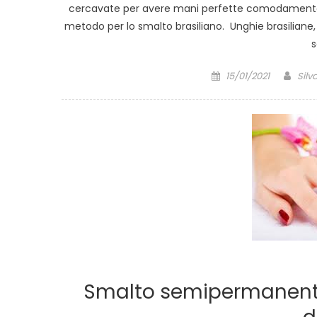
cercavate per avere mani perfette comodamente a c
metodo per lo smalto brasiliano. Unghie brasiliane, 
s
Posted
Auth
15/01/2021
Silv
on
Smalto semipermanente o