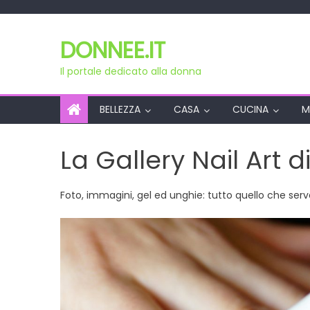
Skip
to
DONNEE.IT
content
Il portale dedicato alla donna
BELLEZZA
CASA
CUCINA
M
La Gallery Nail Art d
Foto, immagini, gel ed unghie: tutto quello che serve 