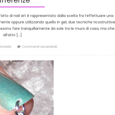
ifferenze
atto di nail art è rappresentato dalla scelta fra l’effettuare una
nente oppure utilizzando quello in gel, due tecniche ricostruttiv
ossono fare tranquillamente da sole tra le mura di casa, ma che
all’atto […]
thor
su
tonella
Commenti disabilitati
Smalto
semipermanente
o
ricostruzione
in
gel,
quali
le
differenze