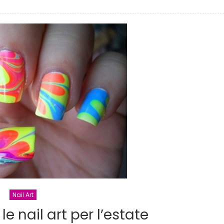
Idee
Nail
Art:
Abbellimenti,
piercing
e
ricostruzione
unghie
acrilico
e
gel
Nail Art
le nail art per l’estate