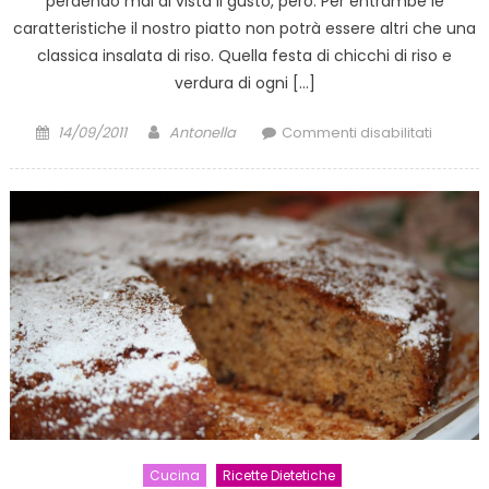
perdendo mai di vista il gusto, però. Per entrambe le
caratteristiche il nostro piatto non potrà essere altri che una
classica insalata di riso. Quella festa di chicchi di riso e
verdura di ogni […]
Posted
Author
su
14/09/2011
Antonella
Commenti disabilitati
on
Ricetta:
Insalata
di
riso
Cucina
Ricette Dietetiche