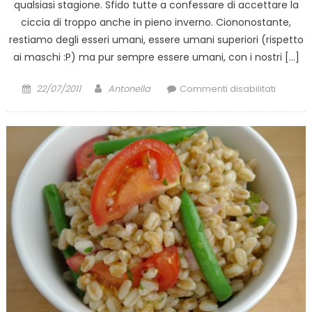
qualsiasi stagione. Sfido tutte a confessare di accettare la
ciccia di troppo anche in pieno inverno. Ciononostante,
restiamo degli esseri umani, essere umani superiori (rispetto
ai maschi :P) ma pur sempre essere umani, con i nostri […]
Posted
Author
su
22/07/2011
Antonella
Commenti disabilitati
on
Mousse
di
ricotta,
caffè
e
cacao.