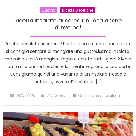
Cucina
Ricette Dietetiche
Ricetta insalata ai cereali, buona anche
d’inverno!
Perché l’insalata ai cereali? Per tutti coloro che sono a dieta
si consiglia sempre di mangiare una gustosissima insalata,
ma mica si può mangiare foglie e carote tutti i giorni? Male
non fa ma anche l’occhio e la mente vogliono la loro parte.
Consigliamo quindi una variante di un’insalata fresca e
naturale, ovvero, l’insalata ai […]
Posted
Author
su
21/07/2011
Antonella
Commenti disabilitati
on
Ricetta
insalata
ai
cereali,
buona