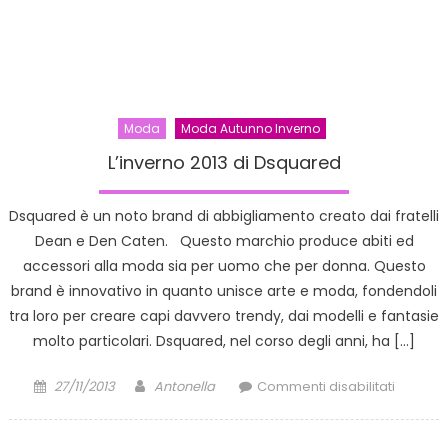
Moda
Moda Autunno Inverno
L’inverno 2013 di Dsquared
Dsquared è un noto brand di abbigliamento creato dai fratelli
Dean e Den Caten. Questo marchio produce abiti ed
accessori alla moda sia per uomo che per donna. Questo
brand è innovativo in quanto unisce arte e moda, fondendoli
tra loro per creare capi davvero trendy, dai modelli e fantasie
molto particolari. Dsquared, nel corso degli anni, ha […]
Posted
Author
su
27/11/2013
Antonella
Commenti disabilitati
on
L’invern
2013