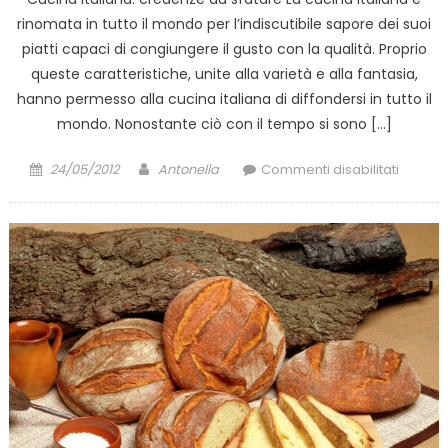
rinomata in tutto il mondo per l’indiscutibile sapore dei suoi
piatti capaci di congiungere il gusto con la qualità. Proprio
queste caratteristiche, unite alla varietà e alla fantasia,
hanno permesso alla cucina italiana di diffondersi in tutto il
mondo. Nonostante ciò con il tempo si sono […]
Posted
Author
su
24/05/2012
Antonella
Commenti disabilitati
on
Cucina
italiana
i
falsi
miti
nel
mondo