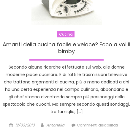
Cucina
Amanti della cucina facile e veloce? Ecco a voi il
bimby
Secondo alcune ricerche effettuate sul web, alle donne
moderne piace cucinare. E di fatti le trasmissioni televisive
che trattano argomenti di cucina, più o meno dedicati a chi
ha una certa esperienza nel campo culinario, abbondano e
gli chef stanno diventando sempre più personaggi dello
spettacolo che cuochi. Ma sempre secondo questi sondaggi,
tra famiglia, […]
Posted
Author
su
12/03/2013
Antonella
Commenti disabilitati
on
Amanti