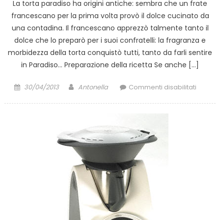
La torta paradiso ha origini antiche: sembra che un frate
francescano per la prima volta provò il dolce cucinato da
una contadina. Il francescano apprezzò talmente tanto il
dolce che lo preparò per i suoi confratelli: la fragranza e
morbidezza della torta conquistò tutti, tanto da farli sentire
in Paradiso… Preparazione della ricetta Se anche […]
Posted
Author
su
30/04/2013
Antonella
Commenti disabilitati
on
Ricetta
della
torta
paradi