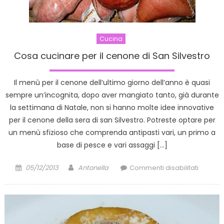
Cucina
Cosa cucinare per il cenone di San Silvestro
Il menù per il cenone dell’ultimo giorno dell’anno è quasi
sempre un’incognita, dopo aver mangiato tanto, già durante
la settimana di Natale, non si hanno molte idee innovative
per il cenone della sera di san Silvestro. Potreste optare per
un menù sfizioso che comprenda antipasti vari, un primo a
base di pesce e vari assaggi […]
Posted
Author
su
05/12/2013
Antonella
Commenti disabilitati
on
Cosa
cucinar
per
il