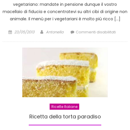
vegetariano: mandate in pensione dunque il vostro
macellaio di fiducia e concentratevi su altri cibi di origine non
animale. Il menù per i vegetariani è molto più ricco […]
Posted
Author
su
23/05/2013
Antonella
Commenti disabilitati
on
Antipast
vegetar
Ricette Italiane
Ricetta della torta paradiso