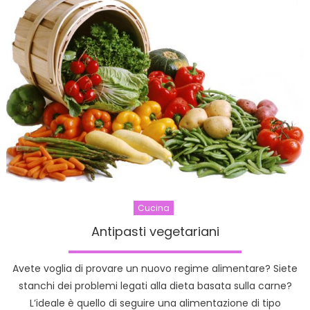
piatto
sano
e
veloce
Cucina
Antipasti vegetariani
Avete voglia di provare un nuovo regime alimentare? Siete
stanchi dei problemi legati alla dieta basata sulla carne?
L’ideale è quello di seguire una alimentazione di tipo