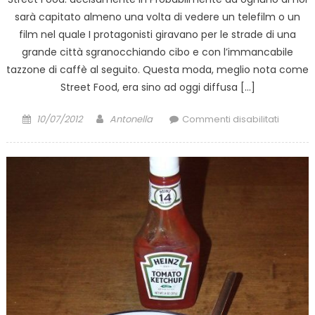
sarà capitato almeno una volta di vedere un telefilm o un
film nel quale I protagonisti giravano per le strade di una
grande città sgranocchiando cibo e con l’immancabile
tazzone di caffè al seguito. Questa moda, meglio nota come
Street Food, era sino ad oggi diffusa […]
Posted
Author
su
10/07/2012
Antonella
Commenti disabilitati
on
Street
Food:
la
nuova
moda
che
fa
tenden