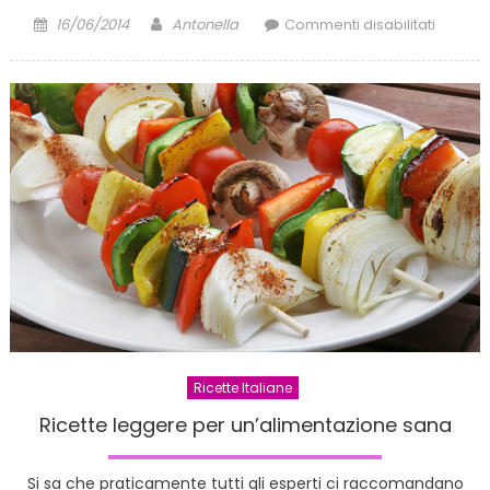
Posted
Author
su
16/06/2014
Antonella
Commenti disabilitati
on
Consigl
per
arreda
la
cucina
Ricette Italiane
Ricette leggere per un’alimentazione sana
Si sa che praticamente tutti gli esperti ci raccomandano