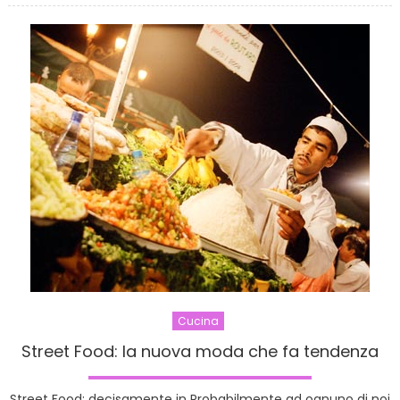
della
cucina
facile
e
veloce
Ecco
a
voi
il
bimby
Cucina
Street Food: la nuova moda che fa tendenza
Street Food: decisamente in Probabilmente ad ognuno di noi