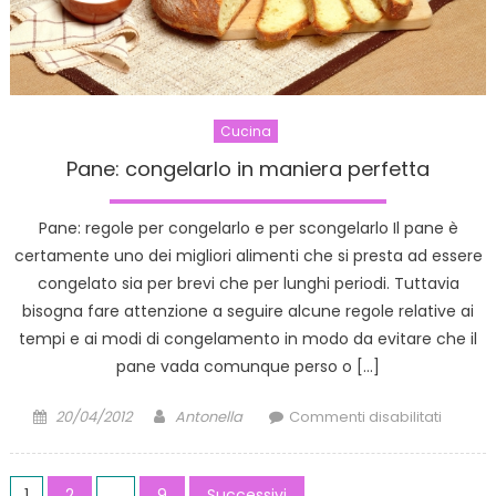
Cucina
Pane: congelarlo in maniera perfetta
Pane: regole per congelarlo e per scongelarlo Il pane è
certamente uno dei migliori alimenti che si presta ad essere
congelato sia per brevi che per lunghi periodi. Tuttavia
bisogna fare attenzione a seguire alcune regole relative ai
tempi e ai modi di congelamento in modo da evitare che il
pane vada comunque perso o […]
Posted
Author
su
20/04/2012
Antonella
Commenti disabilitati
on
Pane:
congela
Paginazione
in
1
2
…
9
Successivi