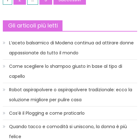
manier
degli
perfett
articoli
Gli articoli più letti
L’aceto balsamico di Modena continua ad attirare donne
appassionate da tutto il mondo
Come scegliere lo shampoo giusto in base al tipo di
capello
Robot aspirapolvere o aspirapolvere tradizionale: ecco la
soluzione migliore per pulire casa
Cos’è il Plogging e come praticarlo
Quando tacco e comodità si uniscono, la donna è più
felice