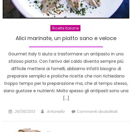
Ricette Italiane
Alici marinate, un piatto sano e veloce
Gourmet Italy ti aiuta a trasformare un antipasto in uno
sfizioso piatto. Con l’arrivo del caldo diventa sempre più
difficile mettersi ai fornelli, abbiamo infatti bisogno di
preparare semplici e pratiche ricette che non richiedano
troppo tempo per la preparazione ma, che al tempo stesso,
siano gustose e nutrienti. Molto spesso gli antipasti sono una
[…]
Posted
Author
su
26/06/2013
Antonella
Commenti disabilitati
on
Alici
marinat
un