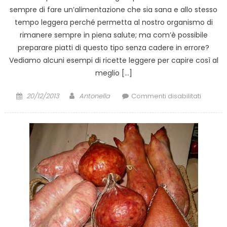
sempre di fare un’alimentazione che sia sana e allo stesso
tempo leggera perché permetta al nostro organismo di
rimanere sempre in piena salute; ma com’è possibile
preparare piatti di questo tipo senza cadere in errore?
Vediamo alcuni esempi di ricette leggere per capire così al
meglio […]
Posted
Author
su
20/12/2013
Antonella
Commenti disabilitati
on
Ricette
legger
per
un’alim
sana