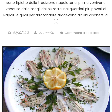
sono tipiche della tradizione napoletana: prima venivano
vendute dalle mogli dei pizzettai nei quartieri più poveri di
Napoli, le quali per arrotondare friggevano alcuni dischetti di
[…]
Posted
Author
su
02/10/2013
Antonella
Commenti disabilitati
on
Ricetta
delle
pizzelle
fritte