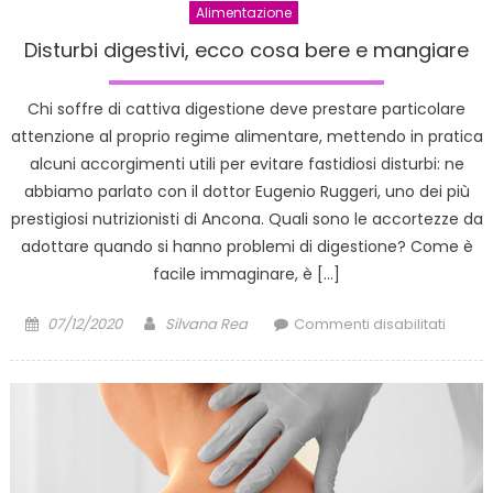
Alimentazione
Disturbi digestivi, ecco cosa bere e mangiare
Chi soffre di cattiva digestione deve prestare particolare
attenzione al proprio regime alimentare, mettendo in pratica
alcuni accorgimenti utili per evitare fastidiosi disturbi: ne
abbiamo parlato con il dottor Eugenio Ruggeri, uno dei più
prestigiosi nutrizionisti di Ancona. Quali sono le accortezze da
adottare quando si hanno problemi di digestione? Come è
facile immaginare, è […]
Posted
Author
su
07/12/2020
Silvana Rea
Commenti disabilitati
on
Disturb
digesti
ecco
cosa
bere
e