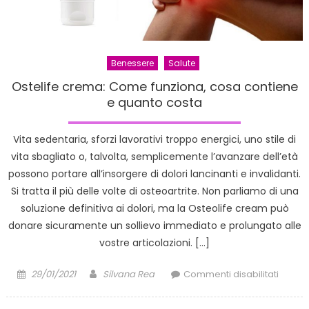
natura
contro
tosse
e
Benessere
Salute
raffre
Ostelife crema: Come funziona, cosa contiene
e quanto costa
Vita sedentaria, sforzi lavorativi troppo energici, uno stile di
vita sbagliato o, talvolta, semplicemente l’avanzare dell’età
possono portare all’insorgere di dolori lancinanti e invalidanti.
Si tratta il più delle volte di osteoartrite. Non parliamo di una
soluzione definitiva ai dolori, ma la Osteolife cream può
donare sicuramente un sollievo immediato e prolungato alle
vostre articolazioni. […]
Posted
Author
su
29/01/2021
Silvana Rea
Commenti disabilitati
on
Ostelif
crema