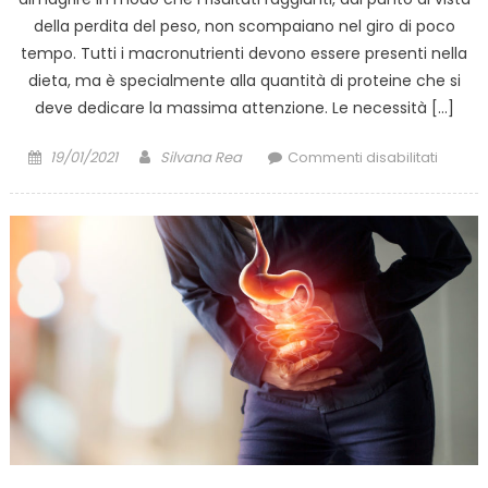
della perdita del peso, non scompaiano nel giro di poco
tempo. Tutti i macronutrienti devono essere presenti nella
dieta, ma è specialmente alla quantità di proteine che si
deve dedicare la massima attenzione. Le necessità […]
Posted
Author
su
19/01/2021
Silvana Rea
Commenti disabilitati
on
È
possibi
perde
cinque
chili
in
quattr
settim