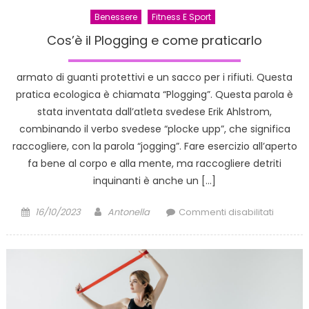
Benessere
Fitness E Sport
Cos’è il Plogging e come praticarlo
armato di guanti protettivi e un sacco per i rifiuti. Questa
pratica ecologica è chiamata “Plogging”. Questa parola è
stata inventata dall’atleta svedese Erik Ahlstrom,
combinando il verbo svedese “plocke upp”, che significa
raccogliere, con la parola “jogging”. Fare esercizio all’aperto
fa bene al corpo e alla mente, ma raccogliere detriti
inquinanti è anche un […]
Posted
Author
su
16/10/2023
Antonella
Commenti disabilitati
on
Cos’è
il
Ploggin
e
come
praticar