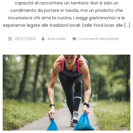
capacità di raccontare un territorio. Non è solo un
condimento da portare in tavola, ma un prodotto che
incuriosisce chi ama la cucina, i viaggi gastronomici e le
esperienze legate alle tradizioni locali. Dalle food lover alle […]
Posted
Author
su
28/07/2026
Antonella
Commenti disabilitati
on
L’aceto
balsam
di
Moden
contin
ad
attirare
donne
appass
da
tutto
il
mondo