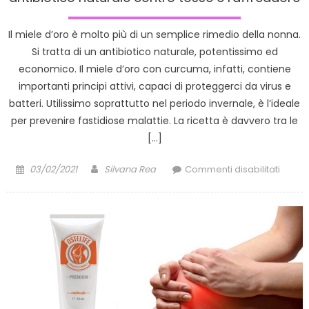
Il miele d’oro è molto più di un semplice rimedio della nonna.
Si tratta di un antibiotico naturale, potentissimo ed
economico. Il miele d’oro con curcuma, infatti, contiene
importanti principi attivi, capaci di proteggerci da virus e
batteri. Utilissimo soprattutto nel periodo invernale, è l’ideale
per prevenire fastidiose malattie. La ricetta è davvero tra le
[…]
Posted
Author
su
03/02/2021
Silvana Rea
Commenti disabilitati
on
Miele
d’oro:
il
più
poten
ed
econo
antibi