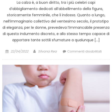
La calza è, a buon diritto, tra i più celebri capi
d’abbigliamento dedicati all’abbellimento della figura,
storicamente femminile, che li indossa. Quanto a lungo,
nell’immaginario collettivo del ventesimo secolo, il prototipo
di eleganza, per le donne, prevedeva l’immancabile presenza
di questo indumento discreto, e allo stesso tempo capace di
apportare tante sottili sfumature a qualunque […]
Posted
Author
su
22/04/2022
Silvana Rea
Commenti disabilitati
on
Elega
e
benes