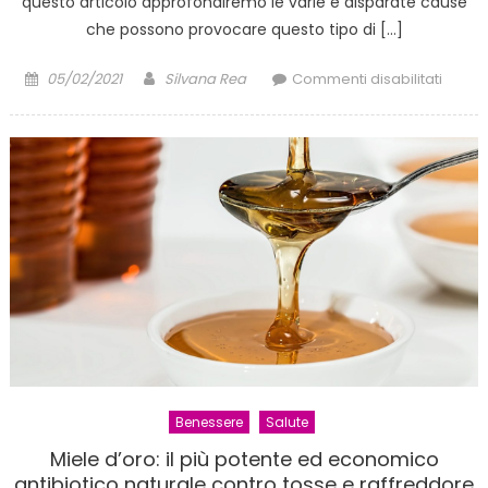
questo articolo approfondiremo le varie e disparate cause
che possono provocare questo tipo di […]
Posted
Author
su
05/02/2021
Silvana Rea
Commenti disabilitati
on
Capez
duri:
le
cause
più
freque
Benessere
Salute
Miele d’oro: il più potente ed economico
antibiotico naturale contro tosse e raffreddore