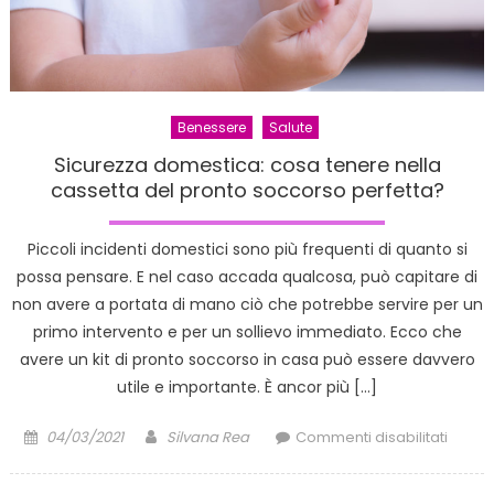
Benessere
Salute
Sicurezza domestica: cosa tenere nella
cassetta del pronto soccorso perfetta?
Piccoli incidenti domestici sono più frequenti di quanto si
possa pensare. E nel caso accada qualcosa, può capitare di
non avere a portata di mano ciò che potrebbe servire per un
primo intervento e per un sollievo immediato. Ecco che
avere un kit di pronto soccorso in casa può essere davvero
utile e importante. È ancor più […]
Posted
Author
su
04/03/2021
Silvana Rea
Commenti disabilitati
on
Sicure
domes