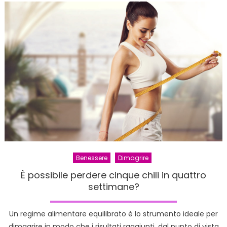
Come
funzio
cosa
contie
e
quant
costa
Benessere
Dimagrire
È possibile perdere cinque chili in quattro
settimane?
Un regime alimentare equilibrato è lo strumento ideale per
dimagrire in modo che i risultati raggiunti, dal punto di vista