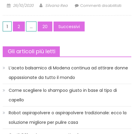
Posted
Author
su
26/10/2020
Silvana Rea
Commenti disabilitati
on
Visita
derma
Paginazione
come
1
2
…
20
Successivi
si
degli
svolg
e
articoli
Gli articoli più letti
quand
è
neces
L’aceto balsamico di Modena continua ad attirare donne
appassionate da tutto il mondo
Come scegliere lo shampoo giusto in base al tipo di
capello
Robot aspirapolvere o aspirapolvere tradizionale: ecco la
soluzione migliore per pulire casa