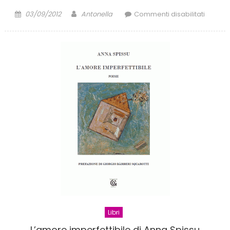
Posted
Author
su
03/09/2012
Antonella
Commenti disabilitati
on
L’amor
non
va
in
vacanz
rose
rosse
in
alberg
Libri
L’amore imperfettibile di Anna Spissu