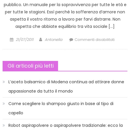
pubblico. Un manuale per la sopravvivenza per tutte le età e
per tutte le stagioni. Essì perché la sofferenza d’amore non
aspetta il vostro ritorno a lavoro per farvi distrarre. Non
aspetta che abbiate equilibrio tra vita sociale […]
Posted
Author
su
21/07/2011
Antonella
Commenti disabilitati
on
Come
superar
la
Gli articoli più letti
soffere
d’amor
L’aceto balsamico di Modena continua ad attirare donne
appassionate da tutto il mondo
Come scegliere lo shampoo giusto in base al tipo di
capello
Robot aspirapolvere o aspirapolvere tradizionale: ecco la