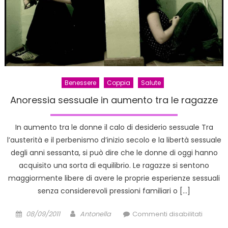
Benessere
Coppia
Salute
Anoressia sessuale in aumento tra le ragazze
In aumento tra le donne il calo di desiderio sessuale Tra
l’austerità e il perbenismo d’inizio secolo e la libertà sessuale
degli anni sessanta, si può dire che le donne di oggi hanno
acquisito una sorta di equilibrio. Le ragazze si sentono
maggiormente libere di avere le proprie esperienze sessuali
senza considerevoli pressioni familiari o […]
Posted
Author
su
08/09/2011
Antonella
Commenti disabilitati
on
Anoress