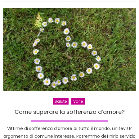
sessua
in
aument
tra
le
ragazz
Salute
Varie
Come superare la sofferenza d’amore?
Vittime di sofferenza d’amore di tutto il mondo, unitevi! E’
argomento di comune interesse. Potremmo definirlo servizio