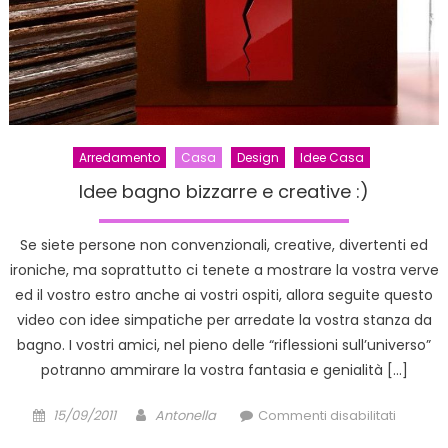
Arredamento
Casa
Design
Idee Casa
Idee bagno bizzarre e creative :)
Se siete persone non convenzionali, creative, divertenti ed
ironiche, ma soprattutto ci tenete a mostrare la vostra verve
ed il vostro estro anche ai vostri ospiti, allora seguite questo
video con idee simpatiche per arredate la vostra stanza da
bagno. I vostri amici, nel pieno delle “riflessioni sull’universo”
potranno ammirare la vostra fantasia e genialità […]
Posted
Author
su
15/09/2011
Antonella
Commenti disabilitati
on
Idee