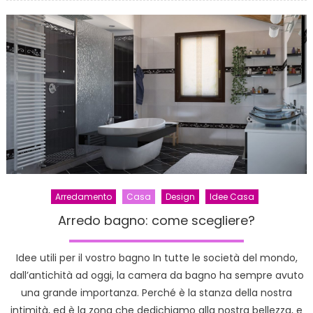
bagno
bizzarr
e
creativ
:)
Arredamento
Casa
Design
Idee Casa
Arredo bagno: come scegliere?
Idee utili per il vostro bagno In tutte le società del mondo,
dall’antichità ad oggi, la camera da bagno ha sempre avuto
una grande importanza. Perché è la stanza della nostra
intimità, ed è la zona che dedichiamo alla nostra bellezza, e