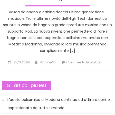
Vasca da bagno e cabina doccia ultima generazione…
musicale Tra le ultime novità dell’High Tech domestico
spunta la vasca da bagno in grado riprodurre musica con un
supporto IPod. La nuova invenzione permetterà di fare il
bagno, non solo con paperelle e bollicine ma anche con
Mozart o Madonna, avviando la loro musica premendo
semplicemente […]
Posted
Author
su
27/07/2011
Antonella
Commenti disabilitati
on
La
vasca
da
Gli articoli più letti
bagno
canteri
L’aceto balsamico di Modena continua ad attirare donne
appassionate da tutto il mondo