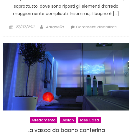
soprattutto, dove sono riposti gli elementi d’arredo
maggiormente complicati. Insomma, il bagno è […]
Posted
Author
su
27/07/2011
Antonella
Commenti disabilitati
on
Arredo
bagno:
come
sceglie
Arredamento
Design
Idee Casa
La vasca da bagno canterina