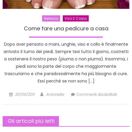
Bellezza
Viso E Corpo
Come fare una pedicure a casa
Dopo aver pensato a mani, unghie, viso e collo è finalmente
arrivato il turno dei piedi. Sempre tesi tutto il giorno, costretti
a sostenere il nostro peso (piuma o non piuma). Insomma, i
piedi sono la parte del corpo che maggiormente
trascuriamo e che paradossalmente ha più bisogno di cure.
Essì perchè se non sono […]
Posted
Author
su
20/09/2011
Antonella
Commenti disabilitati
on
Come
fare
una
Gli articoli più letti
pedicu
a