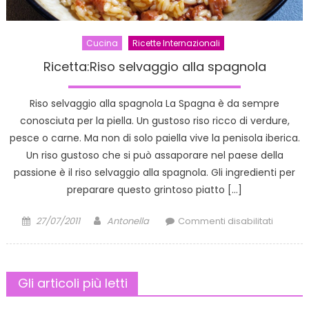
Cucina
Ricette Internazionali
Ricetta:Riso selvaggio alla spagnola
Riso selvaggio alla spagnola La Spagna è da sempre
conosciuta per la piella. Un gustoso riso ricco di verdure,
pesce o carne. Ma non di solo paiella vive la penisola iberica.
Un riso gustoso che si può assaporare nel paese della
passione è il riso selvaggio alla spagnola. Gli ingredienti per
preparare questo grintoso piatto […]
Posted
Author
su
27/07/2011
Antonella
Commenti disabilitati
on
Ricetta:
selvagg
alla
Gli articoli più letti
spagno