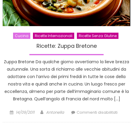
Cucina
Ricette Internazionali
Ricette Senza Glutine
Ricette: Zuppa Bretone
Zuppa Bretone Da qualche giorno avvertiamo la lieve brezza
autunnale. Una sorta di richiamo alle vecchie abitudini da
adottare con l’arrivo dei primi freddi in tutte le cose della
nostra vita e quindi anche in cucina. Un luogo fresco per
eccellenza, almeno per parte dell’immaginario comune è la
Bretagna. Quell’angolo di Francia del nord molto […]
Posted
Author
su
14/09/2011
Antonella
Commenti disabilitati
on
Ricette:
Zuppa
Bretone