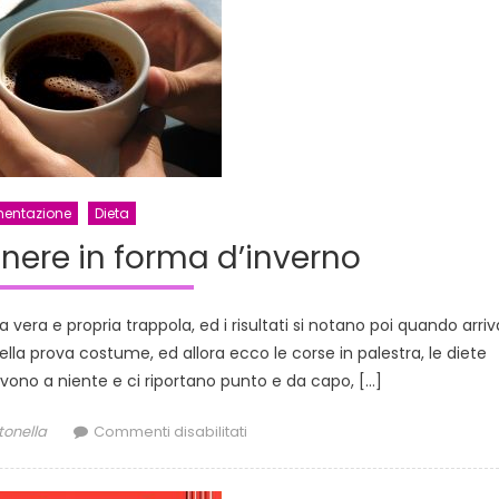
mentazione
Dieta
nere in forma d’inverno
 vera e propria trappola, ed i risultati si notano poi quando arriv
la prova costume, ed allora ecco le corse in palestra, le diete
ervono a niente e ci riportano punto e da capo, […]
thor
su
tonella
Commenti disabilitati
Trucchi
per