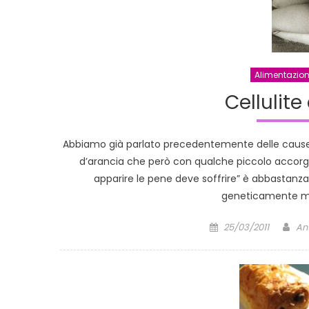
Alimentazio
Cellulit
Abbiamo già parlato precedentemente delle cause c
d’arancia che però con qualche piccolo accorgim
apparire le pene deve soffrire” è abbastanza
geneticamente mod
Posted
Au
25/03/2011
An
on