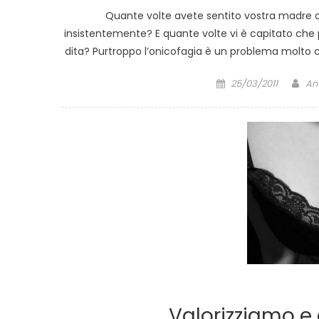
Quante volte avete sentito vostra madre o 
insistentemente? E quante volte vi è capitato che p
dita? Purtroppo l’onicofagia è un problema molto c
Posted
Au
25/03/2011
An
on
Valorizziamo e 