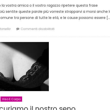
la vostra amica o il vostro ragazzo ripetere questa frase
iù sentite queste parole più vorreste strapparvi a morsi anche l
omune tra persone di tutte le età, e le cause possono essere […
thor
su
tonella
Commenti disabilitati
Come
smettere
di
mangiare
le
unghie
Viso E Corpo
curiamo il nostro seno