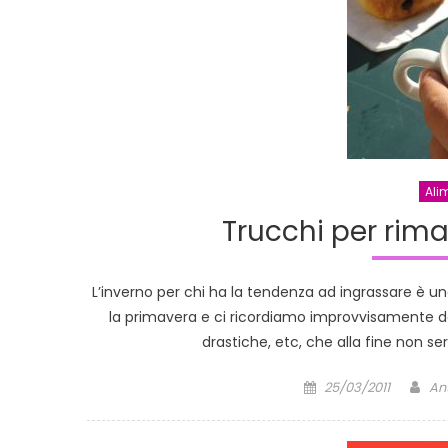
Ali
Trucchi per rima
L’inverno per chi ha la tendenza ad ingrassare è una
la primavera e ci ricordiamo improvvisamente del
drastiche, etc, che alla fine non s
Posted
Au
25/03/2011
An
on