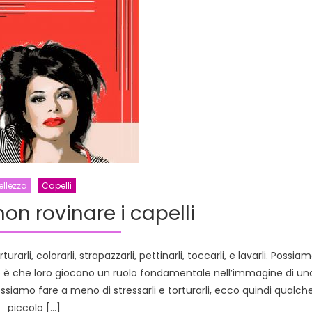
rimanere
in
forma
d’inverno
ellezza
Capelli
non rovinare i capelli
arli, colorarli, strapazzarli, pettinarli, toccarli, e lavarli. Possia
tivo è che loro giocano un ruolo fondamentale nell’immagine di un
ssiamo fare a meno di stressarli e torturarli, ecco quindi qualch
piccolo […]