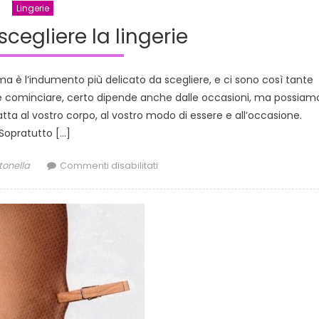
Lingerie
cegliere la lingerie
ma è l’indumento più delicato da scegliere, e ci sono così tante
 cominciare, certo dipende anche dalle occasioni, ma possiam
atta al vostro corpo, al vostro modo di essere e all’occasione.
Sopratutto […]
thor
su
tonella
Commenti disabilitati
Imparare
a
scegliere
la
lingerie