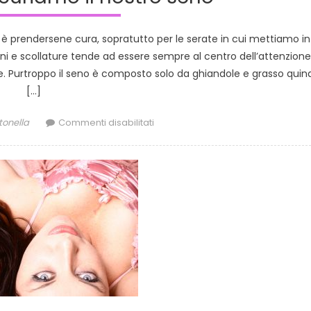
 è prendersene cura, sopratutto per le serate in cui mettiamo in
ini e scollature tende ad essere sempre al centro dell’attenzione
e. Purtroppo il seno è composto solo da ghiandole e grasso quind
[…]
thor
su
tonella
Commenti disabilitati
Valorizziamo
e
curiamo
il
nostro
seno