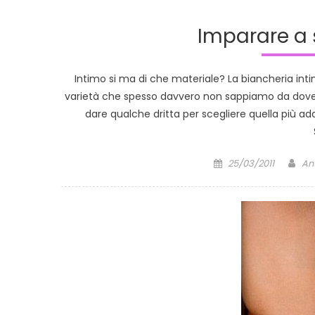
Imparare a s
Intimo si ma di che materiale? La biancheria inti
varietà che spesso davvero non sappiamo da dove
dare qualche dritta per scegliere quella più ad
Posted
Au
25/03/2011
An
on