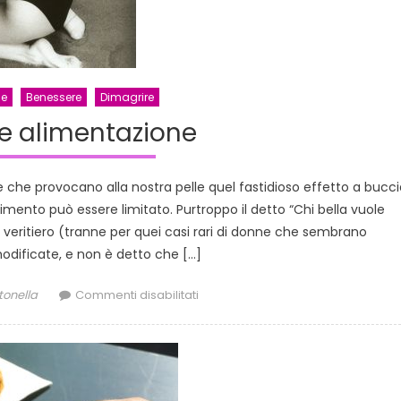
ne
Benessere
Dimagrire
e e alimentazione
he provocano alla nostra pelle quel fastidioso effetto a bucci
ento può essere limitato. Purtroppo il detto “Chi bella vuole
 veritiero (tranne per quei casi rari di donne che sembrano
ificate, e non è detto che […]
thor
su
tonella
Commenti disabilitati
Cellulite
e
alimentazione