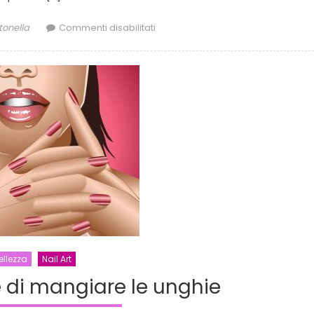
thor
su
tonella
Commenti disabilitati
Consigli
per
non
rovinare
i
capelli
ellezza
Nail Art
di mangiare le unghie