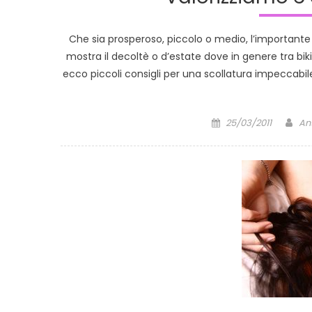
Che sia prosperoso, piccolo o medio, l’importante
mostra il decoltè o d’estate dove in genere tra bik
ecco piccoli consigli per una scollatura impeccabil
Posted
Au
25/03/2011
An
on