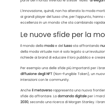
parte del mondo vivendo le stesse “vibes”
di elegan
L’innovazione, quindi, non ha alterato la moda mo
ai grandi player del lusso che, per l’appunto, hanno 
eccellenza in un mondo che sta cambiando rapid
Le nuove sfide per la mo
Il mondo della
moda
e del
lusso
sta affrontando
nu
della moda virtuale non è solo legato a un’evoluz
richiede ai brand di educare il loro pubblico e crea
Per esempio una delle sfide più importanti per i bran
diffusione degli NFT
(Non-Fungible Token), un nuovo 
interazioni con le community.
Anche
il metaverso
rappresenta una nuova frontier
sfide da affrontare. La
domanda digitale
per i marc
2030
, secondo una ricerca di Morgan Stanley. I brand