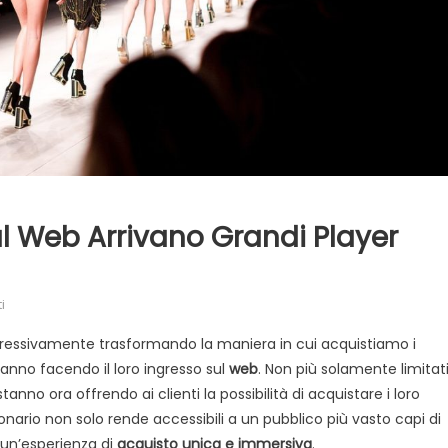
l Web Arrivano Grandi Player
su
i
Non
rogressivamente trasformando la maniera in cui acquistiamo i
solo
anno facendo il loro ingresso sul
web
. Non più solamente limitat
pronto-
stanno ora offrendo ai clienti la possibilità di acquistare i loro
moda:
sul
nario non solo rende accessibili a un pubblico più vasto capi di
web
un’esperienza di
acquisto unica e immersiva
.