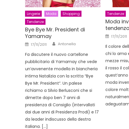
Lingerie
Moda
Shopping
Tendenze
Moda inve
Tendenze
tendenza
Bye Bye Mr. President di
Posted
Yamamay
17/11/2011
on
Author
Posted
Antonella
17/11/2011
Il colore del
on
chi lo ama e
Fa discutere il nuovo cartellone
mezze misur
pubblicitario di Yamamay che vede
il rosso il 
un’avvenente modella in biancheria
quest’anno è
intima Natalizia con la scritta “Bye
moda invern
Bye Mr. President”. Un palese
colore molt
richiamo a Silvio Berlusconi che si
naturalmen
dimette dopo ben 7 anni di
adeguatam
presidenza di Consiglio (intervallati
dai due anni di Presidenza Prodi) e 17
da leader indiscusso della destra
italiana. […]