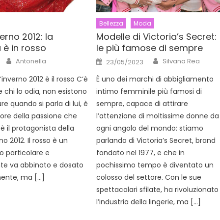
Bellezza
Moda
rno 2012: la
Modelle di Victoria’s Secret:
 è in rosso
le più famose di sempre
Author
Author
Posted
Antonella
Silvana Rea
23/05/2023
on
l’inverno 2012 è il rosso C’è
È uno dei marchi di abbigliamento
 chi lo odia, non esistono
intimo femminile più famosi di
e quando si parla di lui, è
sempre, capace di attirare
colore della passione che
l’attenzione di moltissime donne da
 il protagonista della
ogni angolo del mondo: stiamo
o 2012. Il rosso è un
parlando di Victoria’s Secret, brand
o particolare e
fondato nel 1977, e che in
te va abbinato e dosato
pochissimo tempo è diventato un
ente, ma […]
colosso del settore. Con le sue
spettacolari sfilate, ha rivoluzionato
l’industria della lingerie, ma […]