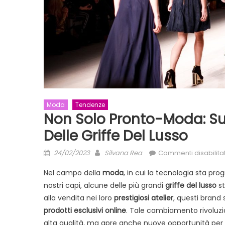
Moda
Tendenze
Non Solo Pronto-Moda: Su
Delle Griffe Del Lusso
Posted
Author
24/02/2023
Silvana Rea
Commenti disabilitat
on
Nel campo della
moda
, in cui la tecnologia sta p
nostri capi, alcune delle più grandi
griffe del lusso
st
alla vendita nei loro
prestigiosi atelier
, questi brand 
prodotti esclusivi online
. Tale cambiamento rivoluzio
alta qualità, ma apre anche nuove opportunità per 