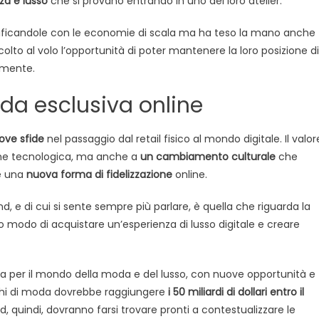
za e lusso
che si provano entrando in uno dei loro atelier.
rtificandole con le economie di scala ma ha teso la mano anche
colto al volo l’opportunità di poter mantenere la loro posizione di
amente.
da esclusiva online
ove sfide
nel passaggio dal retail fisico al mondo digitale. Il valor
ione tecnologica, ma anche a
un cambiamento culturale
che
re una
nuova forma di fidelizzazione
online.
d, e di cui si sente sempre più parlare, è quella che riguarda la
modo di acquistare un’esperienza di lusso digitale e creare
a per il mondo della moda e del lusso, con nuove opportunità e
hi di moda dovrebbe raggiungere
i 50 miliardi di dollari entro il
, quindi, dovranno farsi trovare pronti a contestualizzare le