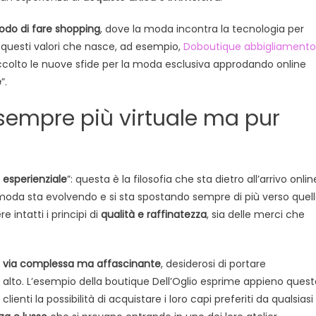
arrivano
grandi
do di fare shopping
, dove la moda incontra la tecnologia per
player
 questi valori che nasce, ad esempio,
Doboutique abbigliamento
delle
raccolto le nuove sfide per la moda esclusiva approdando online
griffe
e
”.
del
lusso
 sempre più virtuale ma pur
 esperienziale
”: questa è la filosofia che sta dietro all’arrivo onlin
la moda sta evolvendo e si sta spostando sempre di più verso quel
 intatti i principi di
qualità e raffinatezza
, sia delle merci che
 via complessa ma affascinante
, desiderosi di portare
iù alto. L’esempio della boutique Dell’Oglio esprime appieno ques
ienti la possibilità di acquistare i loro capi preferiti da qualsiasi