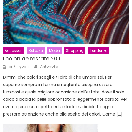
Accessori
Bellezza
Moda
Shopping
Tendenze
I colori dell’estate 2011
Author
Posted
Antonella
08/07/2011
on
Dimmi che colori scegli e ti dirò di che umore sei. Per
apparire sempre in forma smagliante bisogna essere
luminosi e quale migliore occasione dell’estate, dove il sole
caldo ti bacia la pelle abbronzata o leggermente dorata. Per
avere quindi un aspetto ed un look invidiabile bisogna
prestare attenzione anche alla scelta dei colori. Come […]