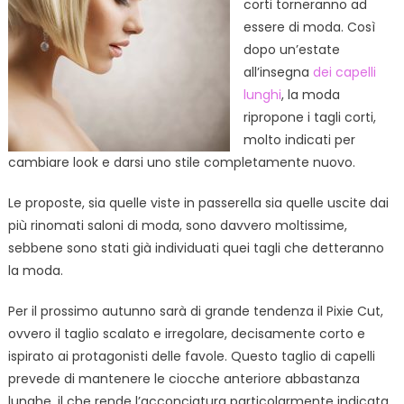
corti torneranno ad
prossimo
essere di moda. Così
autunno
dopo un’estate
all’insegna
dei capelli
lunghi
, la moda
ripropone i tagli corti,
molto indicati per
cambiare look e darsi uno stile completamente nuovo.
Le proposte, sia quelle viste in passerella sia quelle uscite dai
più rinomati saloni di moda, sono davvero moltissime,
sebbene sono stati già individuati quei tagli che detteranno
la moda.
Per il prossimo autunno sarà di grande tendenza il Pixie Cut,
ovvero il taglio scalato e irregolare, decisamente corto e
ispirato ai protagonisti delle favole. Questo taglio di capelli
prevede di mantenere le ciocche anteriore abbastanza
lunghe, il che rende l’acconciatura particolarmente indicata