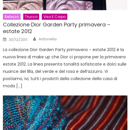
Bellezza
Trucco
Viso E Corpo
Collezione Dior Garden Party primavera –
estate 2012
Author
Posted
Antonella
30/12/2011
on
La collezione Dior Garden Party primavera – estate 2012 è la
nuova linea di make up che Dior ci propone per la primavera
estate 2012. La linea presenta tonalità sofisticate e dolci sulle
nuance del lilla, del verde e del rosa e dell’azzurro. Vi
postiamo, ivi, tutti i prodotti della collezione della casa di
moda […]