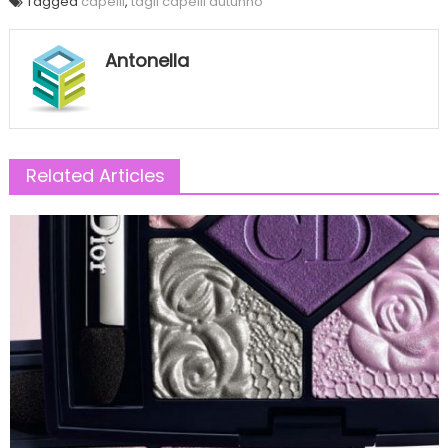
Tagged
capelli
,
tagli capelli autunno
Antonella
Related Articles