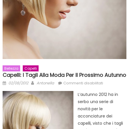
Bellezza
Capelli
Capelli: I Tagli Alla Moda Per Il Prossimo Autunno
Posted
Author
su
02/08/2012
Antonella
Commenti disabilitati
on
Capelli:
L’autunno 2012 ha in
i
serbo una serie di
tagli
novità per le
alla
moda
acconciature dei
per
capelli, visto che i tagli
il