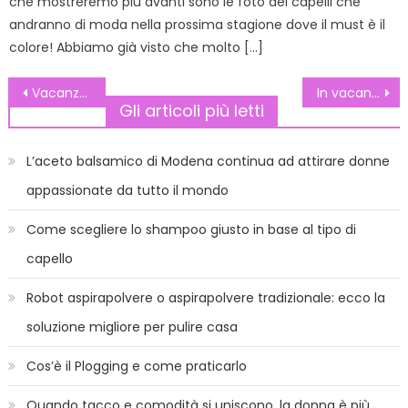
che mostreremo più avanti sono le foto dei capelli che
andranno di moda nella prossima stagione dove il must è il
colore! Abbiamo già visto che molto […]
Navigazione
Vacanze in Costa Brava
In vacanza per Madrid: Il Rastro
Gli articoli più letti
articoli
L’aceto balsamico di Modena continua ad attirare donne
appassionate da tutto il mondo
Come scegliere lo shampoo giusto in base al tipo di
capello
Robot aspirapolvere o aspirapolvere tradizionale: ecco la
soluzione migliore per pulire casa
Cos’è il Plogging e come praticarlo
Quando tacco e comodità si uniscono, la donna è più