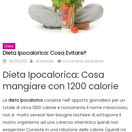
Dieta
Dieta Ipocalorica: Cosa Evitare?
Posted
Author
su
18/01/2012
Antonella
Commenti disabilitati
on
Dieta
Dieta Ipocalorica: Cosa
Ipocalorica:
Cosa
mangiare con 1200 calorie
Evitare?
La
dieta ipocalorica
consiste nell’ apporto giornaliero per un
totale di circa 1200 calorie e nonostante il nome minaccioso,
non è molto severa! Non bisogna rischiare di sottoporre il
nostro organismo ad una carenza vitaminica quindi non
esagerate! Consiste in una riduzione delle calorie (quindi mi