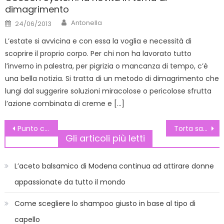
dimagrimento
Author
Posted
Antonella
24/06/2013
on
L’estate si avvicina e con essa la voglia e necessità di
scoprire il proprio corpo. Per chi non ha lavorato tutto
l’inverno in palestra, per pigrizia o mancanza di tempo, c’è
una bella notizia. Si tratta di un metodo di dimagrimento che
lungi dal suggerire soluzioni miracolose o pericolose sfrutta
l’azione combinata di creme e […]
Navigazione
Punto croce Hello Kitty
Torta san valentino: qualche spunto per le decorazioni
Gli articoli più letti
articoli
L’aceto balsamico di Modena continua ad attirare donne
appassionate da tutto il mondo
Come scegliere lo shampoo giusto in base al tipo di
capello