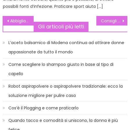
possibili fonti d’infezione. Praticare sport aiuta […]
Navigazione
Abbigliamento: Occhielli per bottoni e vestiti
Consigli per arredare la cucina
Gli articoli più letti
articoli
L’aceto balsamico di Modena continua ad attirare donne
appassionate da tutto il mondo
Come scegliere lo shampoo giusto in base al tipo di
capello
Robot aspirapolvere o aspirapolvere tradizionale: ecco la
soluzione migliore per pulire casa
Cos’è il Plogging e come praticarlo
Quando tacco e comodità si uniscono, la donna è più
felice