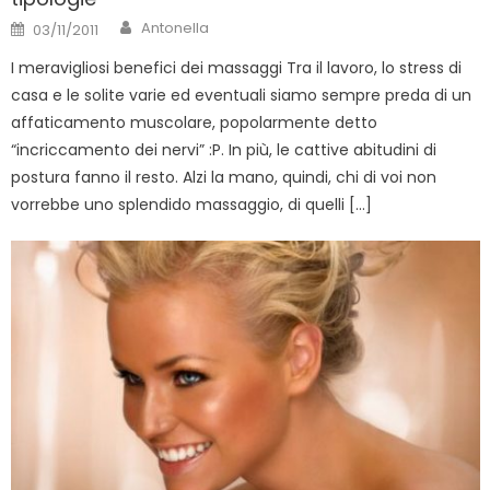
Author
Posted
Antonella
03/11/2011
on
I meravigliosi benefici dei massaggi Tra il lavoro, lo stress di
casa e le solite varie ed eventuali siamo sempre preda di un
affaticamento muscolare, popolarmente detto
“incriccamento dei nervi” :P. In più, le cattive abitudini di
postura fanno il resto. Alzi la mano, quindi, chi di voi non
vorrebbe uno splendido massaggio, di quelli […]