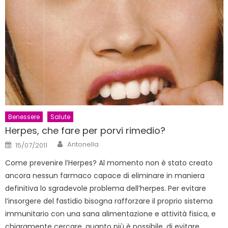
Benessere
Salute
Herpes, che fare per porvi rimedio?
Author
Posted
Antonella
15/07/2011
on
Come prevenire l’Herpes? Al momento non è stato creato
ancora nessun farmaco capace di eliminare in maniera
definitiva lo sgradevole problema dell’herpes. Per evitare
l’insorgere del fastidio bisogna rafforzare il proprio sistema
immunitario con una sana alimentazione e attività fisica, e
chiaramente cercare, quanto più è possibile, di evitare