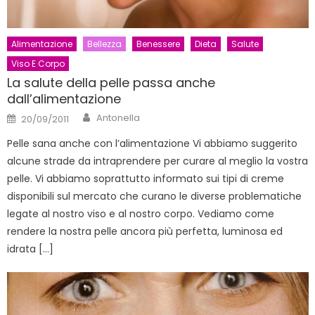
Alimentazione
Bellezza
Benessere
Dieta
Salute
Viso E Corpo
La salute della pelle passa anche
dall’alimentazione
Author
Posted
Antonella
20/09/2011
on
Pelle sana anche con l’alimentazione Vi abbiamo suggerito
alcune strade da intraprendere per curare al meglio la vostra
pelle. Vi abbiamo soprattutto informato sui tipi di creme
disponibili sul mercato che curano le diverse problematiche
legate al nostro viso e al nostro corpo. Vediamo come
rendere la nostra pelle ancora più perfetta, luminosa ed
idrata […]