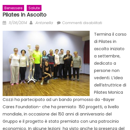
Benessere
Salute
Pilates In Ascolto
Posted
Author
su
11/06/2014
Antonella
Commenti disabilitati
on
Pilates
Termina il corso
in
di Pilates in
ascolto
ascolto iniziato
a settembre,
dedicato a
persone non
vedenti. L’idea
dell’istruttrice di
Pilates Monica
Cozzi ha partecipato ad un bando promosso da -Bayer
Cares Foundation- che ha premiato 150 progetti, a livello
mondiale, in occasione dei 150 anni di anniversario del
Gruppo e il progetto è stato premiato con una patrocinio
economico. In alcune lezioni ha visto anche la presenza del