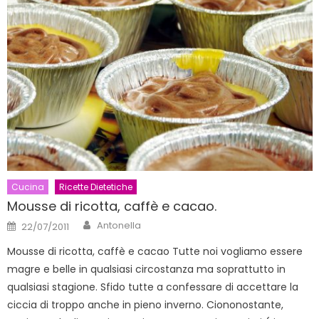
Cucina
Ricette Dietetiche
Mousse di ricotta, caffè e cacao.
Author
Posted
Antonella
22/07/2011
on
Mousse di ricotta, caffè e cacao Tutte noi vogliamo essere
magre e belle in qualsiasi circostanza ma soprattutto in
qualsiasi stagione. Sfido tutte a confessare di accettare la
ciccia di troppo anche in pieno inverno. Ciononostante,