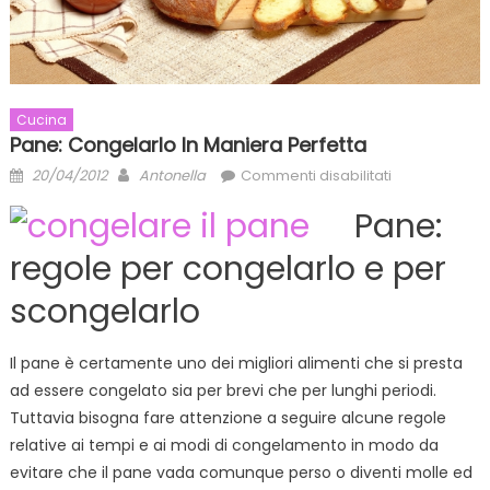
Cucina
Pane: Congelarlo In Maniera Perfetta
Posted
Author
su
20/04/2012
Antonella
Commenti disabilitati
on
Pane:
Pane:
congelarlo
in
regole per congelarlo e per
maniera
scongelarlo
perfetta
Il pane è certamente uno dei migliori alimenti che si presta
ad essere congelato sia per brevi che per lunghi periodi.
Tuttavia bisogna fare attenzione a seguire alcune regole
relative ai tempi e ai modi di congelamento in modo da
evitare che il pane vada comunque perso o diventi molle ed