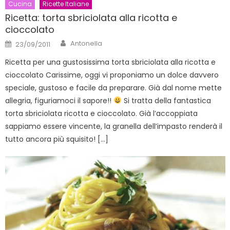
Cucina
Ricette Italiane
Ricetta: torta sbriciolata alla ricotta e
cioccolato
Author
Posted
Antonella
23/09/2011
on
Ricetta per una gustosissima torta sbriciolata alla ricotta e
cioccolato Carissime, oggi vi proponiamo un dolce davvero
speciale, gustoso e facile da preparare. Già dal nome mette
allegria, figuriamoci il sapore!!
Si tratta della fantastica
torta sbriciolata ricotta e cioccolato. Già l’accoppiata
sappiamo essere vincente, la granella dell’impasto renderà il
tutto ancora più squisito! […]