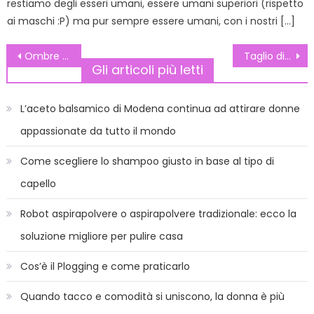
restiamo degli esseri umani, essere umani superiori (rispetto
ai maschi :P) ma pur sempre essere umani, con i nostri […]
Navigazione
Ombre Nails: la nuova tendenza unghie 2012
Taglio di capelli viso lungo: come tagliare i capelli se si ha il viso allungato
Gli articoli più letti
articoli
L’aceto balsamico di Modena continua ad attirare donne
appassionate da tutto il mondo
Come scegliere lo shampoo giusto in base al tipo di
capello
Robot aspirapolvere o aspirapolvere tradizionale: ecco la
soluzione migliore per pulire casa
Cos’è il Plogging e come praticarlo
Quando tacco e comodità si uniscono, la donna è più