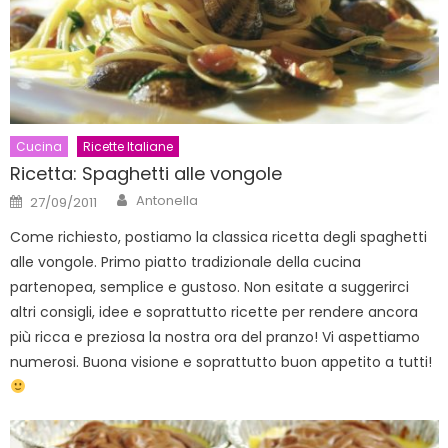
Cucina
Ricette Italiane
Ricetta: Spaghetti alle vongole
Author
Posted
Antonella
27/09/2011
on
Come richiesto, postiamo la classica ricetta degli spaghetti
alle vongole. Primo piatto tradizionale della cucina
partenopea, semplice e gustoso. Non esitate a suggerirci
altri consigli, idee e soprattutto ricette per rendere ancora
più ricca e preziosa la nostra ora del pranzo! Vi aspettiamo
numerosi. Buona visione e soprattutto buon appetito a tutti!