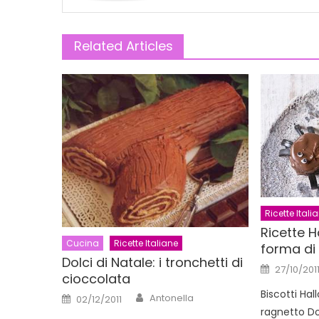
Related Articles
Ricette Itali
Ricette H
Cucina
Ricette Italiane
forma di
Dolci di Natale: i tronchetti di
Posted
27/10/201
on
cioccolata
Biscotti Ha
Author
Posted
Antonella
02/12/2011
on
ragnetto Dop