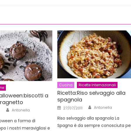
Cucina
Ricette Internazionali
ane
Ricetta:Riso selvaggio alla
alloween:biscotti a
spagnola
 ragnetto
Author
Posted
Antonella
27/07/2011
Author
Antonella
on
1
Riso selvaggio alla spagnola La
lloween a forma di
Spagna è da sempre conosciuta pe
o i nostri meravigliosi e