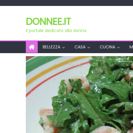
Skip
to
DONNEE.IT
content
Il portale dedicato alla donna
BELLEZZA
CASA
CUCINA
M