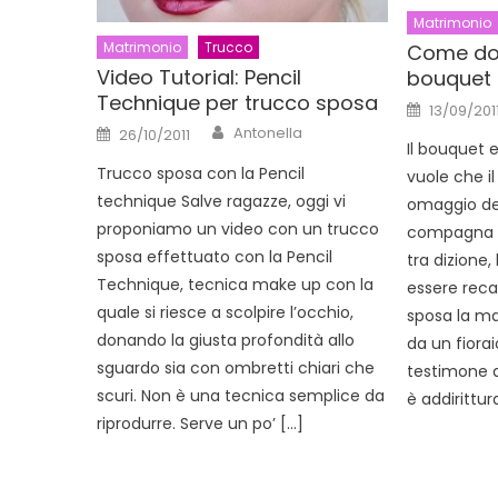
Matrimonio
Matrimonio
Trucco
Come dov
Video Tutorial: Pencil
bouquet 
Technique per trucco sposa
Posted
13/09/201
on
Author
Posted
Antonella
26/10/2011
on
Il bouquet e
Trucco sposa con la Pencil
vuole che i
technique Salve ragazze, oggi vi
omaggio del
proponiamo un video con un trucco
compagna d
sposa effettuato con la Pencil
tra dizione,
Technique, tecnica make up con la
essere recap
quale si riesce a scolpire l’occhio,
sposa la ma
donando la giusta profondità allo
da un fiora
sguardo sia con ombretti chiari che
testimone de
scuri. Non è una tecnica semplice da
è addirittur
riprodurre. Serve un po’ […]