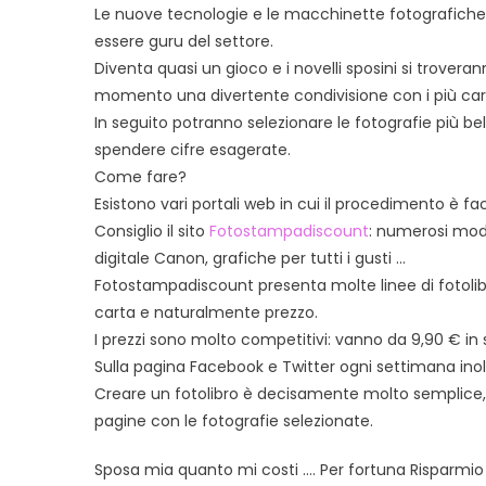
te
Le nuove tecnologie e le macchinette fotografiche 
essere guru del settore.
Diventa quasi un gioco e i novelli sposini si trover
momento una divertente condivisione con i più cari
In seguito potranno selezionare le fotografie più be
spendere cifre esagerate.
Come fare?
Esistono vari portali web in cui il procedimento è faci
Consiglio il sito
Fotostampadiscount
: numerosi mode
digitale Canon, grafiche per tutti i gusti …
Fotostampadiscount presenta molte linee di fotolibr
carta e naturalmente prezzo.
I prezzi sono molto competitivi: vanno da 9,90 € in 
Sulla pagina Facebook e Twitter ogni settimana ino
Creare un fotolibro è decisamente molto semplice, b
pagine con le fotografie selezionate.
Sposa mia quanto mi costi …. Per fortuna Risparmio g