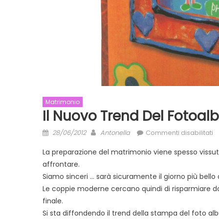
Matrimonio
Il Nuovo Trend Del Fotoal
Posted
Author
s
28/06/2012
Antonella
Commenti disabilitati
on
Il
La preparazione del matrimonio viene spesso vissu
n
affrontare.
t
Siamo sinceri … sarà sicuramente il giorno più bello 
d
f
Le coppie moderne cercano quindi di risparmiare dov
fa
finale.
d
Si sta diffondendo il trend della stampa del foto al