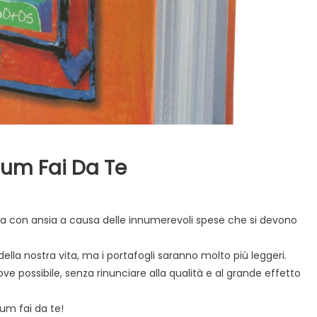
bum Fai Da Te
u
ta con ansia a causa delle innumerevoli spese che si devono
uovo
rend
della nostra vita, ma i portafogli saranno molto più leggeri.
el
otoalbum
e possibile, senza rinunciare alla qualità e al grande effetto
i
a
bum fai da te!