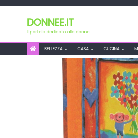
Skip
to
DONNEE.IT
content
Il portale dedicato alla donna
BELLEZZA
CASA
CUCINA
M