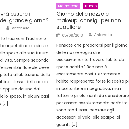
Matrimonio
Trucco
rà essere il
Giorno delle nozze e
del grande giorno?
makeup: consigli per non
sbagliare
Author
Antonella
1
Author
Posted
Antonella
05/09/2013
on
 le tradizioni Tradizione
Pensate che prepararsi per il giorno
l bouquet di nozze sia un
delle nozze voglia dire
lo sposo alla sua futura
esclusivamente trovare l’abito da
i vita. Sempre secondo
sposa adatto? Beh non è
 l’ensemble floreale deve
esattamente così. Certamente
itato all’abitazione della
l’abito rappresenta forse la scelta p
ttina stessa delle nozze
importante e impegnativa, ma i
io oppure da uno dal
fattori e gli elementi da considerar
llo sposo, in alcuni casi
per essere assolutamente perfette
a […]
sono tanti. Basti pensare agli
accessori, al velo, alle scarpe, ai
guanti, […]