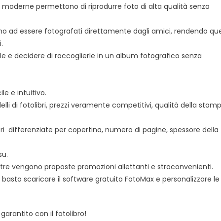
moderne permettono di riprodurre foto di alta qualità senza
anno ad essere fotografati direttamente dagli amici, rendendo qu
.
lle e decidere di raccoglierle in un album fotografico senza
le e intuitivo.
lli di fotolibri, prezzi veramente competitivi, qualità della stam
i differenziate per copertina, numero di pagine, spessore della
su.
ltre vengono proposte promozioni allettanti e straconvenienti.
asta scaricare il software gratuito FotoMax e personalizzare le
arantito con il fotolibro!