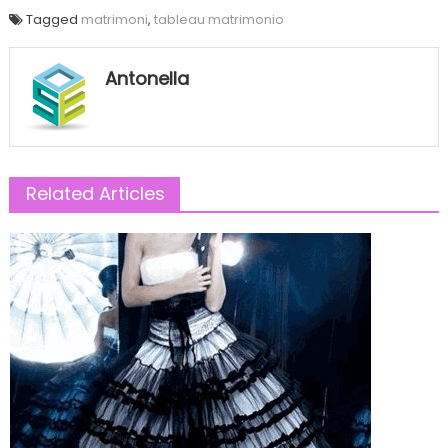
Tagged
matrimoni
,
tableau matrimonio
Antonella
Related Articles