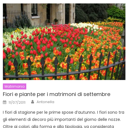
Matrimonio
Fiori e piante per i matrimoni di settembre
Author
Posted
Antonella
11/07/2011
on
I fiori di stagione per le prime spose d’autunno. I fiori sono tra
gli elementi di decoro più importanti del giorno delle nozze.
Oltre ai colori, alla forma e alla tipologia, va considerata