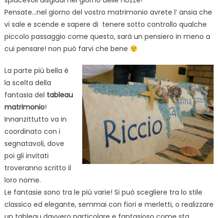
spiacevoli disgiudi nel giorno delle nozze!
Pensate…nel giorno del vostro matrimonio avrete l’ ansia che
vi sale e scende e sapere di tenere sotto controllo qualche
piccolo passaggio come questo, sarà un pensiero in meno a
cui pensare! non può farvi che bene
La parte più bella è
la scelta della
fantasia del
tableau
matrimonio
!
Innanzittutto va in
coordinato con i
segnatavoli, dove
poi gli invitati
troveranno scritto il
loro nome.
Le fantasie sono tra le più varie! Si può scegliere tra lo stile
classico ed elegante, semmai con fiori e merletti, o realizzare
un tableau davvero particolare e fantasioso come sta