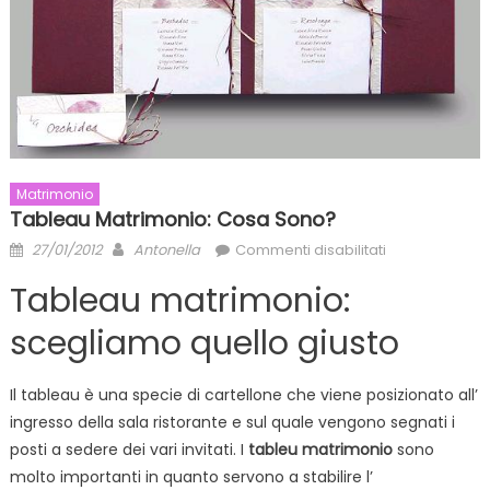
Matrimonio
Tableau Matrimonio: Cosa Sono?
Posted
Author
su
27/01/2012
Antonella
Commenti disabilitati
on
Tableau
Tableau matrimonio:
matrimonio:
Cosa
scegliamo quello giusto
sono?
Il tableau è una specie di cartellone che viene posizionato all’
ingresso della sala ristorante e sul quale vengono segnati i
posti a sedere dei vari invitati. I
tableu matrimonio
sono
molto importanti in quanto servono a stabilire l’