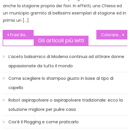
anche la stagione propria dei fiori. In effetti, una Chiesa ed
un municipio gremito di bellissimi esemplari di stagione ed in
primis un […]
Navigazione
Frasi Baci Perugina
Colorare pasta di zucchero
Gli articoli più letti
articoli
L’aceto balsamico di Modena continua ad attirare donne
appassionate da tutto il mondo
Come scegliere lo shampoo giusto in base al tipo di
capello
Robot aspirapolvere o aspirapolvere tradizionale: ecco la
soluzione migliore per pulire casa
Cos’è il Plogging e come praticarlo