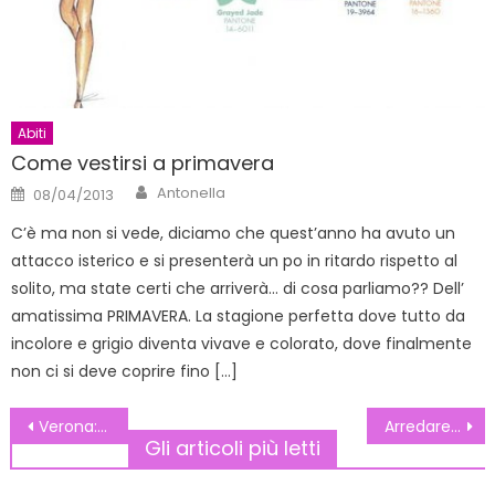
Abiti
Come vestirsi a primavera
Author
Posted
Antonella
08/04/2013
on
C’è ma non si vede, diciamo che quest’anno ha avuto un
attacco isterico e si presenterà un po in ritardo rispetto al
solito, ma state certi che arriverà… di cosa parliamo?? Dell’
amatissima PRIMAVERA. La stagione perfetta dove tutto da
incolore e grigio diventa vivave e colorato, dove finalmente
non ci si deve coprire fino […]
Navigazione
Verona: viaggio nella città degli innamorati a San Valentino tra arte e shopping
Arredare casa in modo personalizzato
Gli articoli più letti
articoli