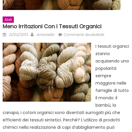
Abiti
Meno Irritazioni Con I Tessuti Organici
Posted
Author
su
21/02/2013
Antonella
Commenti disabilitati
on
Meno
I tessuti organici
irritazioni
stanno
con
acquisendo una
i
tessuti
popolarità
organici
sempre
maggiore nelle
famiglie di tutto
il mondo: il
bambù, la
canapa, i cotoni organici sono diventati surrogati più che
efficienti dei tessuti sintetici. Perché? L’utilizzo di prodotti
chimici nella realizzazione di capi d’abbigliamento può