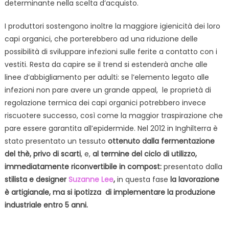
determinante nella scelta d’acquisto.
I produttori sostengono inoltre la maggiore igienicità dei loro
capi organici, che porterebbero ad una riduzione delle
possibilità di sviluppare infezioni sulle ferite a contatto con i
vestiti. Resta da capire se il trend si estenderà anche alle
linee d’abbigliamento per adulti: se l’elemento legato alle
infezioni non pare avere un grande appeal, le proprietà di
regolazione termica dei capi organici potrebbero invece
riscuotere successo, così come la maggior traspirazione che
pare essere garantita all’epidermide.
Nel 2012 in Inghilterra è
stato presentato un tessuto
ottenuto dalla fermentazione
del thè
,
privo di scarti
, e,
al termine del ciclo di utilizzo,
immediatamente riconvertibile in compost
:
presentato dalla
stilista e designer
Suzanne Lee
,
in questa fase
la lavorazione
è artigianale, ma si ipotizza di implementare la produzione
industriale entro 5 anni
.