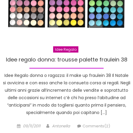
Idee Regalo
Idee regalo donna: trousse palette fraulein 38
Idee Regalo donna o ragazza: il make up fraulein 38 Il Natale
si avvicina e con esso anche la consueta corsa ai regali. Negli
ultimi anni grazie all’incremento delle vendite e soprattutto
delle occasioni su internet c’è chi ha preso l’abitudine ad
“anticiparsi” in modo da togliersi quanto prima il pensiero,
specialmente quando poi capitano […]
Posted
Author
09/11/2011
Antonella
Comments(2)
on