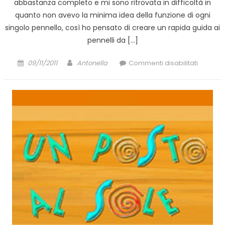
abbastanza completo e mi sono ritrovata in difficoltà in
quanto non avevo la minima idea della funzione di ogni
singolo pennello, così ho pensato di creare un rapida guida ai
pennelli da […]
Posted
Author
su
09/11/2011
Antonella
Commenti disabilitati
on
Guida
ai
pennelli
da
trucco