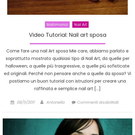
Matrimonio
Nail Art
Video Tutorial: Nail art sposa
Come fare una nail Art sposa Mie care, abbiamo parlato e
soprattutto mostrato qualsiasi tipo di Nail Art, da quelle per
halloween, a quelle più trasgressive, a quelle più sofisticate
ed originali. Perchè non pensare anche a quelle da sposa? Vi
postiamo un buon tutorial con istruzioni per creare una
raffinata e semplice nail art […]
Posted
Author
su
08/11/2011
Antonella
Commenti disabilitati
on
Video
Tutorial:
Nail
art