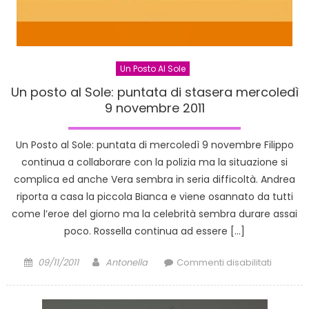
Un Posto Al Sole
Un posto al Sole: puntata di stasera mercoledì
9 novembre 2011
Un Posto al Sole: puntata di mercoledì 9 novembre Filippo
continua a collaborare con la polizia ma la situazione si
complica ed anche Vera sembra in seria difficoltà. Andrea
riporta a casa la piccola Bianca e viene osannato da tutti
come l’eroe del giorno ma la celebrità sembra durare assai
poco. Rossella continua ad essere […]
Posted
Author
su
09/11/2011
Antonella
Commenti disabilitati
on
Un
posto
al