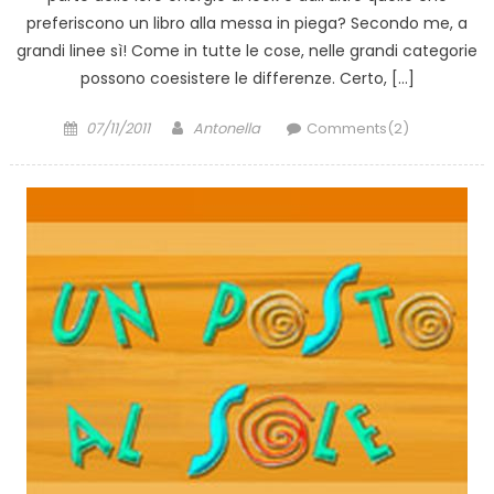
preferiscono un libro alla messa in piega? Secondo me, a
grandi linee sì! Come in tutte le cose, nelle grandi categorie
possono coesistere le differenze. Certo, […]
Posted
Author
07/11/2011
Antonella
Comments(2)
on