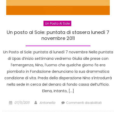
Un Posto Al Sole
Un posto al Sole: puntata di stasera lunedì 7
novembre 2011
Un Posto al Sole: puntata di lunedì 7 novembre Nella puntata
di Upas d’inizio settimana vedremo Giulia alle prese con
l’emergenza, Nino, l’uomo che qualche giorno fa era
piombato in Fondazione denunciano la sua drammatica
condizione di vita. Preda della disperazione Nino s’introdurrà
nella sede in cerca del denaro di fondo cassa dell’ufficio.
Elena, intanto, […]
Posted
Author
su
07/11/2011
Antonella
Commenti disabilitati
on
Un
posto