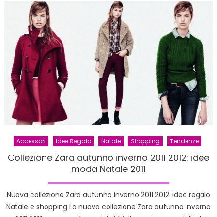
al
Sole:
puntata
di
stasera
lunedì
7
novemb
2011
Accessori
Idee Regalo
Natale
Shopping
Tendenze
Collezione Zara autunno inverno 2011 2012: idee
moda Natale 2011
Nuova collezione Zara autunno inverno 2011 2012: idee regalo
Natale e shopping La nuova collezione Zara autunno inverno