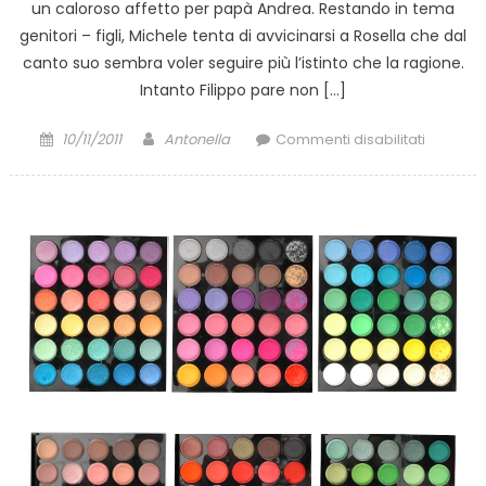
un caloroso affetto per papà Andrea. Restando in tema
genitori – figli, Michele tenta di avvicinarsi a Rosella che dal
canto suo sembra voler seguire più l’istinto che la ragione.
Intanto Filippo pare non […]
Posted
Author
su
10/11/2011
Antonella
Commenti disabilitati
on
Un
posto
al
Sole:
puntata
di
stasera
giovedì
10
novemb
2011