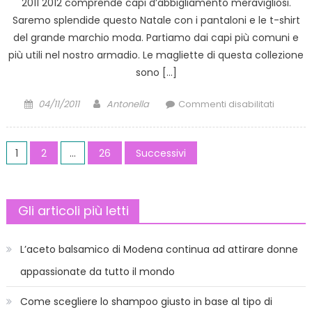
2011 2012 comprende capi d’abbigliamento meravigliosi.
Saremo splendide questo Natale con i pantaloni e le t-shirt
del grande marchio moda. Partiamo dai capi più comuni e
più utili nel nostro armadio. Le magliette di questa collezione
sono […]
Posted
Author
su
04/11/2011
Antonella
Commenti disabilitati
on
Collezi
Zara
Paginazione
autunno
1
2
…
26
Successivi
inverno
degli
2011
2012:
articoli
Gli articoli più letti
idee
moda
Natale
L’aceto balsamico di Modena continua ad attirare donne
2011
appassionate da tutto il mondo
Come scegliere lo shampoo giusto in base al tipo di