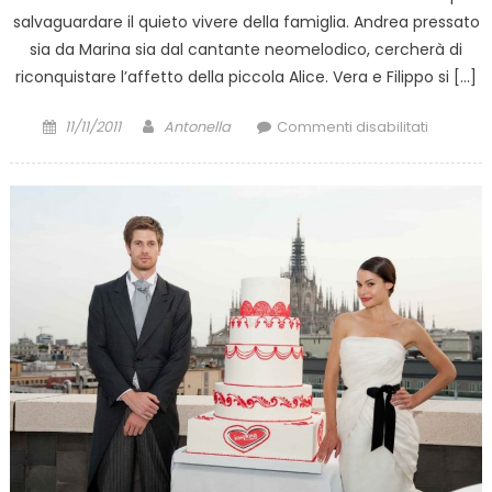
salvaguardare il quieto vivere della famiglia. Andrea pressato
sia da Marina sia dal cantante neomelodico, cercherà di
riconquistare l’affetto della piccola Alice. Vera e Filippo si […]
Posted
Author
su
11/11/2011
Antonella
Commenti disabilitati
on
Un
posto
al
Sole:
puntata
di
stasera
venerdì
11
novemb
2011