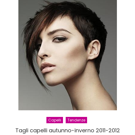
Sole:
puntata
di
stasera
mercole
9
novemb
2011
Capelli
Tendenze
Tagli capelli autunno-inverno 2011-2012