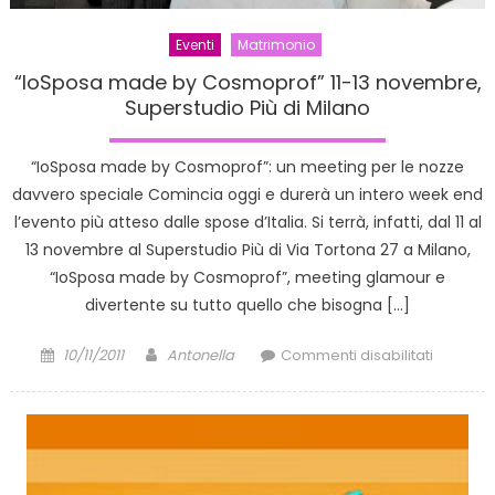
Eventi
Matrimonio
“IoSposa made by Cosmoprof” 11-13 novembre,
Superstudio Più di Milano
“IoSposa made by Cosmoprof”: un meeting per le nozze
davvero speciale Comincia oggi e durerà un intero week end
l’evento più atteso dalle spose d’Italia. Si terrà, infatti, dal 11 al
13 novembre al Superstudio Più di Via Tortona 27 a Milano,
“IoSposa made by Cosmoprof”, meeting glamour e
divertente su tutto quello che bisogna […]
Posted
Author
su
10/11/2011
Antonella
Commenti disabilitati
on
“IoSpos
made
by
Cosmopr
11-