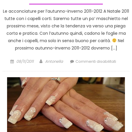
Le acconciature per l’autunno-inverno 2011-2012 A Natale 2011
tutte con i capelli corti. Saremo tutte un po’ maschietto nel
prossimo mese, visto che la tendenza va verso una piega
corta e pratica. Con l’autunno quindi, cadono le foglie ma
anche i capelli, ma solo in senso buono per carità.
Nel
prossimo autunno-inverno 2011-2012 dovremo […]
Posted
Author
su
08/11/2011
Antonella
Commenti disabilitati
on
Tagli
capelli
autunno
inverno
2011-
2012