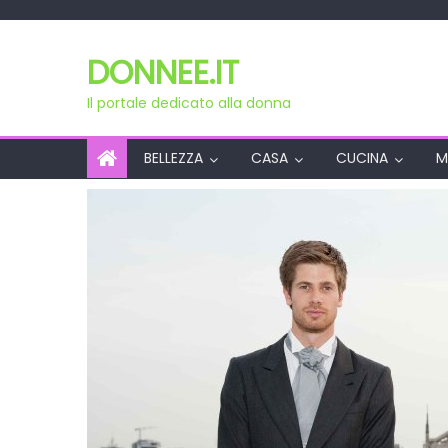
Skip
to
DONNEE.IT
content
Il portale dedicato alla donna
BELLEZZA
CASA
CUCINA
M