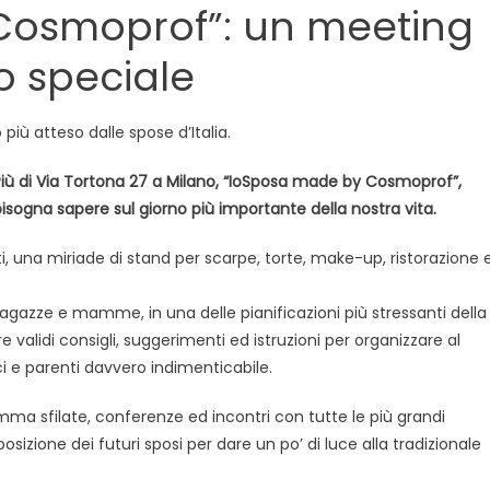
Cosmoprof”: un meeting
moprof”
o speciale
embre,
iù atteso dalle spose d’Italia.
erstudio
io Più di Via Tortona 27 a Milano, “IoSposa made by Cosmoprof”,
sogna sapere sul giorno più importante della nostra vita.
ano
tti, una miriade di stand per scarpe, torte, make-up, ristorazione 
azze e mamme, in una delle pianificazioni più stressanti della
 validi consigli, suggerimenti ed istruzioni per organizzare al
i e parenti davvero indimenticabile.
a sfilate, conferenze ed incontri con tutte le più grandi
osizione dei futuri sposi per dare un po’ di luce alla tradizionale