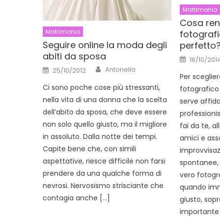
Matrimonio
Cosa ren
Matrimonio
fotograf
Seguire online la moda degli
perfetto
abiti da sposa
Posted
16/10/201
on
Author
Posted
Antonella
25/10/2012
on
Per sceglie
Ci sono poche cose più stressanti,
fotografico
nella vita di una donna che la scelta
serve affidar
dell’abito da sposa, che deve essere
professioni
non solo quello giusto, ma il migliore
fai da te, a
in assoluto. Dalla notte dei tempi.
amici e ass
Capite bene che, con simili
improvvisazi
aspettative, riesce difficile non farsi
spontanee, 
prendere da una qualche forma di
vero fotog
nevrosi. Nervosismo strisciante che
quando imm
contagia anche […]
giusto, sopr
importante