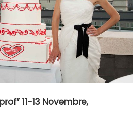
rof” 11-13 Novembre,
Sposa
de