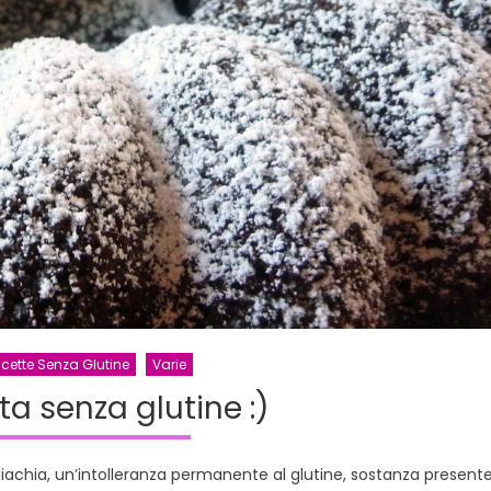
icette Senza Glutine
Varie
rta senza glutine :)
iachia, un’intolleranza permanente al glutine, sostanza present