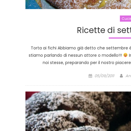
Cuci
Ricette di set
Torta ai fichi Abbiamo già detto che settembre è
stiamo parlando di nessun attore o modello!!!
I
noi stesse, preparando per il nostro piacere 
Posted
Au
05/09/2011
An
on