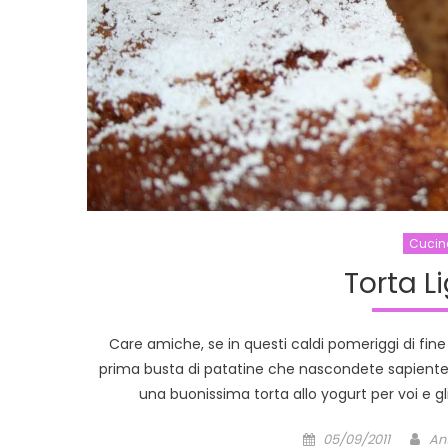
Cucin
Torta L
Care amiche, se in questi caldi pomeriggi di fin
prima busta di patatine che nascondete sapiente
una buonissima torta allo yogurt per voi e g
Posted
Au
05/09/2011
An