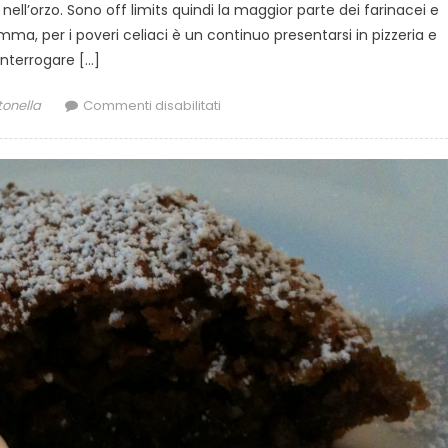
 nell’orzo. Sono off limits quindi la maggior parte dei farinacei e
mma, per i poveri celiaci è un continuo presentarsi in pizzeria e
interrogare […]
thor
su
tonella
Commenti disabilitati
Ricette:
torta
senza
glutine
:)