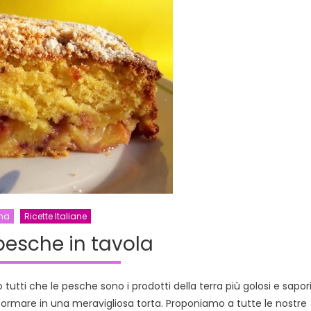
e
cocco
na
Ricette Italiane
 pesche in tavola
utti che le pesche sono i prodotti della terra più golosi e sapori
rasformare in una meravigliosa torta. Proponiamo a tutte le nostre