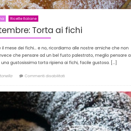
na
Ricette Italiane
tembre: Torta ai fichi
 il mese dei fichi… e no, ricordiamo alle nostre amiche che non
nvece che pensare ad un bel fusto palestrato, meglio pensare a
una gustosissima torta ripiena ai fichi, facile gustosa. […]
thor
su
tonella
Commenti disabilitati
Ricette
di
settembre:
Torta
ai
fichi