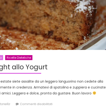
a
Ricette Dietetiche
ight allo Yogurt
e estate siete assalite da un leggero languorino non cedete alla
mente in credenza. Armatevi di spatolina e zuppiera e cucinate
li amici. Leggera e dolce, pronta da gustare. Buon lavoro
thor
su
tonella
Commenti disabilitati