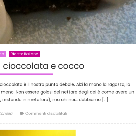
na
Ricette Italiane
a cioccolata e cocco
ioccolata è il nostro punto debole. Alzi la mano la ragazza, la
eno. Non essere golosi del nettare degli dei è come avere un
ei, restando in metafora), ma ahi noi… dobbiamo […]
thor
su
tonella
Commenti disabilitati
Ricetta:
Torta
cioccolata