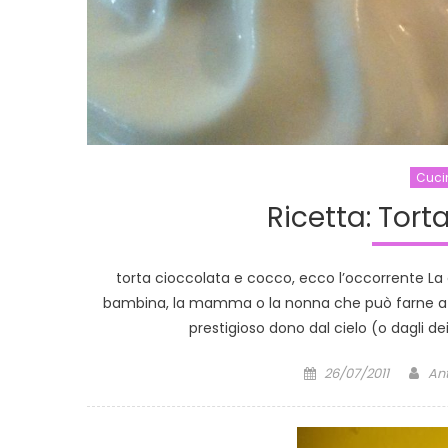
Cuci
Ricetta: Tort
torta cioccolata e cocco, ecco l’occorrente La c
bambina, la mamma o la nonna che può farne a m
prestigioso dono dal cielo (o dagli d
Posted
Au
26/07/2011
An
on