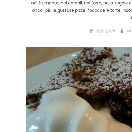
nel frumento, nei cereali, nel farro, nella segale e
ancor più le gustose pizze, focacce e torte. Inso
Posted
Au
28/07/2011
An
on