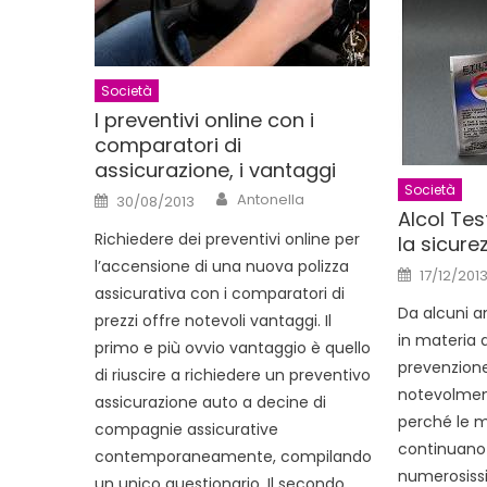
Società
I preventivi online con i
comparatori di
assicurazione, i vantaggi
Società
Author
Posted
Antonella
30/08/2013
on
Alcol Te
Richiedere dei preventivi online per
la sicure
l’accensione di una nuova polizza
Posted
17/12/201
on
assicurativa con i comparatori di
Da alcuni an
prezzi offre notevoli vantaggi. Il
in materia d
primo e più ovvio vantaggio è quello
prevenzione 
di riuscire a richiedere un preventivo
notevolmen
assicurazione auto a decine di
perché le m
compagnie assicurative
continuano
contemporaneamente, compilando
numerosiss
un unico questionario. Il secondo