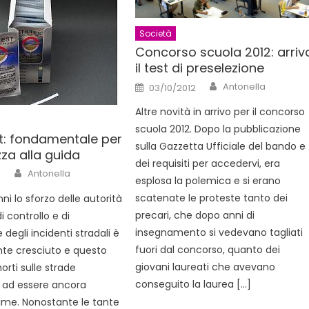
Società
Concorso scuola 2012: arriv
il test di preselezione
Author
Posted
Antonella
03/10/2012
on
Altre novità in arrivo per il concorso
scuola 2012. Dopo la pubblicazione
st: fondamentale per
sulla Gazzetta Ufficiale del bando e
zza alla guida
dei requisiti per accedervi, era
Author
Antonella
3
esplosa la polemica e si erano
scatenate le proteste tanto dei
ni lo sforzo delle autorità
precari, che dopo anni di
i controllo e di
insegnamento si vedevano tagliati
degli incidenti stradali è
fuori dal concorso, quanto dei
te cresciuto e questo
giovani laureati che avevano
orti sulle strade
conseguito la laurea […]
 ad essere ancora
ime. Nonostante le tante