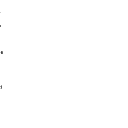
.
à
di
i