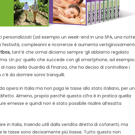
tti personalizzati (ad esempio un week-end in una SPA, una nott
di festività, compleanni e ricorrenze è aumenta vertiginosament
tbox,
tant’è che ormai diciamo sempre ‘gli abbiamo regalato
rima. Un po’ quello che succede con gli smartphone, ad esempio
 al naso della Guardia di Finanza, che ha deciso di controllare i
c’è da dormire sonni tranquilli.
a opera in Italia ma non paga le tasse allo stato italiano, per u
 difetto. Almeno, proprio perchè questa cifra è in pratica quella
ure emesse e quindi non è stato possibile risalire all’esatta
e in Italia, traendo utili dalla vendita diretta di cofanetti, ma
dove le tasse sono decisamente più basse. Tutto questo non