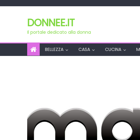
Skip
to
DONNEE.IT
content
Il portale dedicato alla donna
BELLEZZA
CASA
CUCINA
M