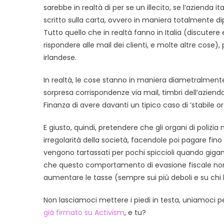
sarebbe in realtà di per se un illecito, se l’aziend
scritto sulla carta, ovvero in maniera totalmente 
Tutto quello che in realtà fanno in Italia (discutere 
rispondere alle mail dei clienti, e molte altre cose
irlandese.
In realtà, le cose stanno in maniera diametralmente 
sorpresa corrispondenze via mail, timbri dell’azien
Finanza di avere davanti un tipico caso di ‘stabile o
E giusto, quindi, pretendere che gli organi di polizia 
irregolarità della società, facendole poi pagare fino 
vengono tartassati per pochi spiccioli quando giga
che questo comportamento di evasione fiscale non f
aumentare le tasse (sempre sui più deboli e su chi 
Non lasciamoci mettere i piedi in testa, uniamoci p
già firmato su Activism
, e tu?