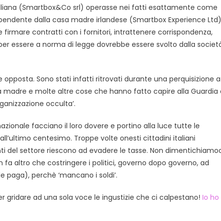
a italiana (Smartbox&Co srl) operasse nei fatti esattamente come
dipendente dalla casa madre irlandese (Smartbox Experience Ltd)
e firmare contratti con i fornitori, intrattenere corrispondenza,
), per essere a norma di legge dovrebbe essere svolto dalla societ
opposta. Sono stati infatti ritrovati durante una perquisizione a
da madre e molte altre cose che hanno fatto capire alla Guardia 
rganizzazione occulta’.
nazionale facciano il loro dovere e portino alla luce tutte le
all’ultimo centesimo. Troppe volte onesti cittadini italiani
nti del settore riescono ad evadere le tasse. Non dimentichiamoc
a altro che costringere i politici, governo dopo governo, ad
le paga), perchè ‘mancano i soldi’.
er gridare ad una sola voce le ingustizie che ci calpestano!
Io ho