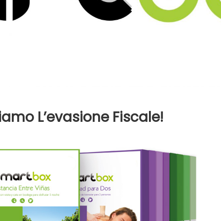
amo L’evasione Fiscale!
rtbox:
ando
anziamo
vasione
cale!