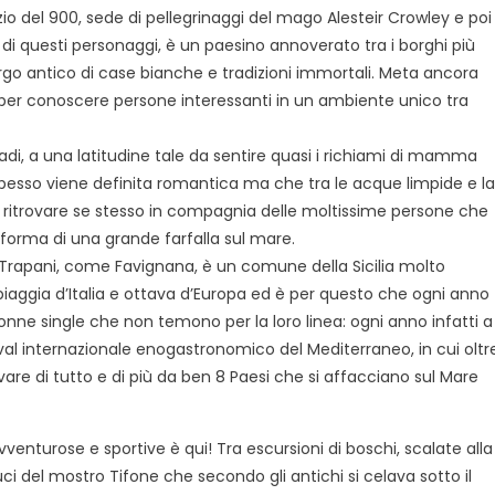
nizio del 900, sede di pellegrinaggi del mago Alesteir Crowley e poi
ù di questi personaggi, è un paesino annoverato tra i borghi più
borgo antico di case bianche e tradizioni immortali. Meta ancora
to per conoscere persone interessanti in un ambiente unico tra
di, a una latitudine tale da sentire quasi i richiami di mamma
e spesso viene definita romantica ma che tra le acque limpide e la
le ritrovare se stesso in compagnia delle moltissime persone che
 forma di una grande farfalla sul mare.
 Trapani, come Favignana, è un comune della Sicilia molto
 spiaggia d’Italia e ottava d’Europa ed è per questo che ogni anno
 donne single che non temono per la loro linea: ogni anno infatti a
tival internazionale enogastronomico del Mediterraneo, in cui oltr
vare di tutto e di più da ben 8 Paesi che si affacciano sul Mare
vventurose e sportive è qui! Tra escursioni di boschi, scalate alla
ci del mostro Tifone che secondo gli antichi si celava sotto il