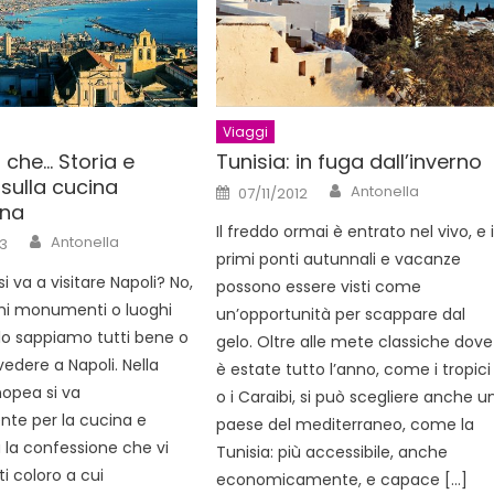
Viaggi
 che… Storia e
Tunisia: in fuga dall’inverno
 sulla cucina
Author
Posted
Antonella
07/11/2012
on
ana
Il freddo ormai è entrato nel vivo, e 
Author
Antonella
3
primi ponti autunnali e vacanze
i va a visitare Napoli? No,
possono essere visti come
mi monumenti o luoghi
un’opportunità per scappare dal
 lo sappiamo tutti bene o
gelo. Oltre alle mete classiche dove
edere a Napoli. Nella
è estate tutto l’anno, come i tropici
nopea si va
o i Caraibi, si può scegliere anche u
nte per la cucina e
paese del mediterraneo, come la
 la confessione che vi
Tunisia: più accessibile, anche
i coloro a cui
economicamente, e capace […]