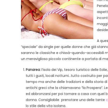
m
Penelo
p
u
aspett
v
incont
p
maggio
d
deside
s
s
A ques
a
“speciale” da single per quelle donne che già stanno
t
saranno le classiche e chissà-quando-accessibili met
l
un meraviglioso piccolo continente a portata di mano 
Panarea:
l’isola dei Vip, tesoro turistico delle Eoli
tutti i gusti, locali notturni…tutto costruito per
tempo ma anche delle tradizioni e della storia 
antichi greci che la chiamavano “la Prospera”. Le a
ed abbronzarsi per poi tornare a casa con quel 
donna. Consigliabile prenotare una delle tante
c
lo stile della vita isolana.