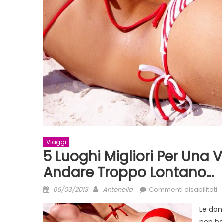
Viaggi
5 Luoghi Migliori Per Una
Andare Troppo Lontano…
Posted
Author
s
06/03/2013
Antonella
Commenti disabilitati
on
5
Le don
l
non ha