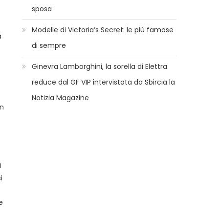
sposa
Modelle di Victoria’s Secret: le più famose
a
di sempre
Ginevra Lamborghini, la sorella di Elettra
reduce dal GF VIP intervistata da Sbircia la
Notizia Magazine
in
i
i
e