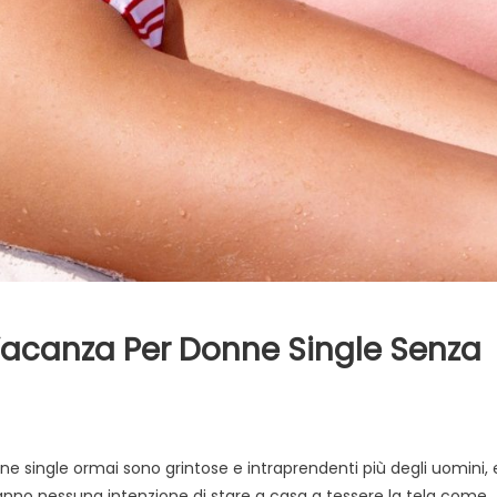
 Vacanza Per Donne Single Senza
u
ne single ormai sono grintose e intraprendenti più degli uomini, 
uoghi
nno nessuna intenzione di stare a casa a tessere la tela come