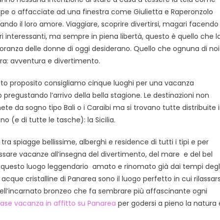
igliori
pe o affacciate ad una finestra come Giulietta e Raperonzolo
er
na
ando il loro amore. Viaggiare, scoprire divertirsi, magari facendo
acanza
ri interessanti, ma sempre in piena libertà, questo è quello che l
er
ranza delle donne di oggi desiderano. Quello che ognuna di noi
onne
ra: avventura e divertimento.
ingle
enza
to proposito consigliamo cinque luoghi per una vacanza
ndare
 pregustando l’arrivo della bella stagione. Le destinazioni non
roppo
e da sogno tipo Bali o i Caraibi ma si trovano tutte distribuite 
ontano…
(e di tutte le tasche): la Sicilia.
e, tra spiagge bellissime, alberghi e residence di tutti i tipi e per
 passare vacanze all’insegna del divertimento, del mare e del bel
di questo luogo leggendario amato e rinomato già dai tempi degl
cque cristalline di Panarea sono il luogo perfetto in cui rilassars
bell’incarnato bronzeo che fa sembrare più affascinante ogni
ase vacanza in affitto su Panarea
per godersi a pieno la natura 