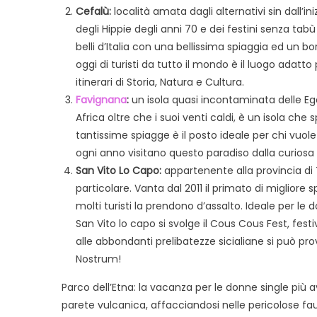
Cefalù:
località amata dagli alternativi sin dall’i
degli Hippie degli anni 70 e dei festini senza tab
belli d’Italia con una bellissima spiaggia ed un 
oggi di turisti da tutto il mondo è il luogo adat
itinerari di Storia, Natura e Cultura.
Favignana
:
un isola quasi incontaminata delle Ega
Africa oltre che i suoi venti caldi, è un isola ch
tantissime spiagge è il posto ideale per chi vuo
ogni anno visitano questo paradiso dalla curiosa
San Vito Lo Capo:
appartenente alla provincia di
particolare. Vanta dal 2011 il primato di migliore
molti turisti la prendono d’assalto. Ideale per le
San Vito lo capo si svolge il Cous Cous Fest, fes
alle abbondanti prelibatezze sicialiane si può pro
Nostrum!
Parco dell’Etna: la vacanza per le donne single più a
parete vulcanica, affacciandosi nelle pericolose fau