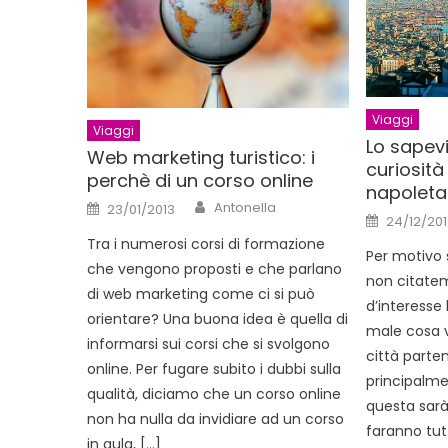
Viaggi
Viaggi
Lo sapevi
Web marketing turistico: i
curiosità
perchè di un corso online
napolet
Author
Posted
Antonella
23/01/2013
Posted
on
24/12/201
on
Tra i numerosi corsi di formazione
Per motivo s
che vengono proposti e che parlano
non citate
di web marketing come ci si può
d’interesse
orientare? Una buona idea è quella di
male cosa v
informarsi sui corsi che si svolgono
città parte
online. Per fugare subito i dubbi sulla
principalme
qualità, diciamo che un corso online
questa sarà
non ha nulla da invidiare ad un corso
faranno tutt
in aula, […]