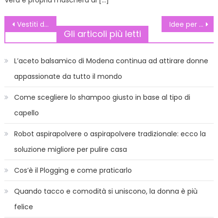
vera e propria maschera di […]
Navigazione
Vestiti di Carnevale per bambini
Idee per Carnevale: Jessica Rabbit
Gli articoli più letti
articoli
L’aceto balsamico di Modena continua ad attirare donne
appassionate da tutto il mondo
Come scegliere lo shampoo giusto in base al tipo di
capello
Robot aspirapolvere o aspirapolvere tradizionale: ecco la
soluzione migliore per pulire casa
Cos’è il Plogging e come praticarlo
Quando tacco e comodità si uniscono, la donna è più
felice