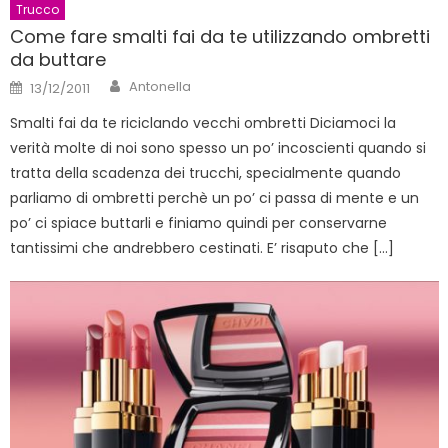
Trucco
Come fare smalti fai da te utilizzando ombretti
da buttare
Author
Posted
Antonella
13/12/2011
on
Smalti fai da te riciclando vecchi ombretti Diciamoci la
verità molte di noi sono spesso un po’ incoscienti quando si
tratta della scadenza dei trucchi, specialmente quando
parliamo di ombretti perchè un po’ ci passa di mente e un
po’ ci spiace buttarli e finiamo quindi per conservarne
tantissimi che andrebbero cestinati. E’ risaputo che […]