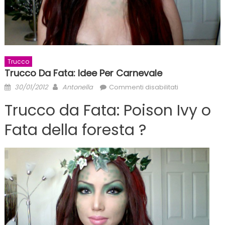
Trucco
Trucco Da Fata: Idee Per Carnevale
Posted
Author
su
30/01/2012
Antonella
Commenti disabilitati
on
Trucco
Trucco da Fata: Poison Ivy o
da
Fata:
Fata della foresta ?
idee
per
Carnevale