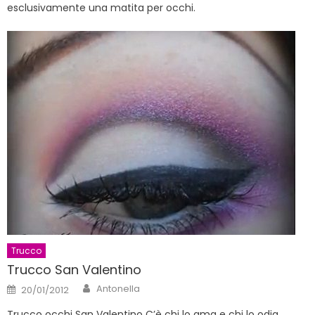
esclusivamente una matita per occhi.
Trucco
Trucco San Valentino
Author
Posted
Antonella
20/01/2012
on
Trucco occhi San Valentino C’è chi lo ama e chi lo odia