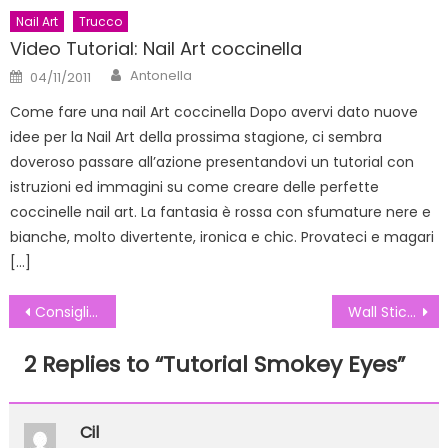
Nail Art
Trucco
Video Tutorial: Nail Art coccinella
Author
Posted
Antonella
04/11/2011
on
Come fare una nail Art coccinella Dopo avervi dato nuove
idee per la Nail Art della prossima stagione, ci sembra
doveroso passare all’azione presentandovi un tutorial con
istruzioni ed immagini su come creare delle perfette
coccinelle nail art. La fantasia è rossa con sfumature nere e
bianche, molto divertente, ironica e chic. Provateci e magari
[…]
Navigazione
Consigli per ridipingere la casa
Wall Stickers per decorare le pareti di casa
articoli
2 Replies to “
Tutorial Smokey Eyes
”
Cil