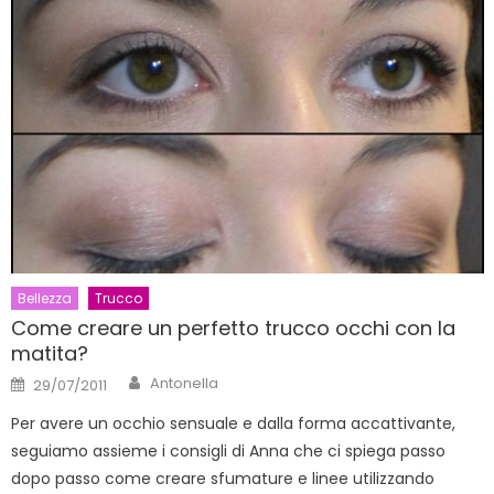
Bellezza
Trucco
Come creare un perfetto trucco occhi con la
matita?
Author
Posted
Antonella
29/07/2011
on
Per avere un occhio sensuale e dalla forma accattivante,
seguiamo assieme i consigli di Anna che ci spiega passo
dopo passo come creare sfumature e linee utilizzando