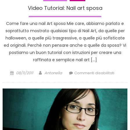
Video Tutorial: Nail art sposa
Come fare una nail Art sposa Mie care, abbiamo parlato e
soprattutto mostrato qualsiasi tipo di Nail Art, da quelle per
halloween, a quelle più trasgressive, a quelle più sofisticate
ed originali. Perchè non pensare anche a quelle da sposa? Vi
postiamo un buon tutorial con istruzioni per creare una
raffinata e semplice nail art […]
Posted
Author
su
08/11/2011
Antonella
Commenti disabilitati
on
Video
Tutorial:
Nail
art
sposa