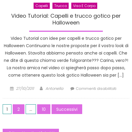
Capelli
Trucco
Viso E Corpo
Video Tutorial: Capelli e trucco gotico per
Halloween
Video Tutorial con idee per capelli e trucco gotico per
Halloween Continuano le nostre proposte per il vostro look di
Halloween. Stavolta abbiamo pensato anche ai capelli. Che
ne dite di questa chioma verde folgorante??? Carina, vero?!
La nostra amica nel video ci spiegherà passo dopo passo,
come ottenere questo look gotico Halloween sia per […]
Posted
Author
su
27/10/2011
Antonella
Commenti disabilitati
on
Video
Tutorial:
Paginazione
Capelli
1
2
…
10
Successivi
e
degli
trucco
gotico