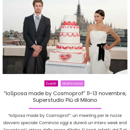
con
il
trucco
Eventi
Matrimonio
“IoSposa made by Cosmoprof” 11-13 novembre,
Superstudio Più di Milano
“IoSposa made by Cosmoprof”: un meeting per le nozze
davvero speciale Comincia oggi e durerà un intero week end
l’evento più atteso dalle spose d’Italia. Si terrà, infatti, dal 11 al