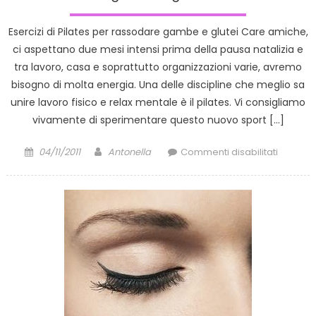
Esercizi di Pilates per rassodare gambe e glutei Care amiche,
ci aspettano due mesi intensi prima della pausa natalizia e
tra lavoro, casa e soprattutto organizzazioni varie, avremo
bisogno di molta energia. Una delle discipline che meglio sa
unire lavoro fisico e relax mentale è il pilates. Vi consigliamo
vivamente di sperimentare questo nuovo sport […]
Posted
Author
su
04/11/2011
Antonella
Commenti disabilitati
on
Video
Tutorial:
Esercizi
di
Pilates
per
rassoda
gambe
e
glutei