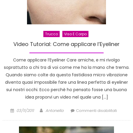
Trucco
Viso E Corpo
Video Tutorial: Come applicare l’Eyeliner
Come applicare l’Eyeliner Care amiche, e mi rivolgo
soprattutto a chi tra di voi come me ha la mano che trema.
Quando siamo colte da questa fastidiosa micro vibrazione
diventa quasi impossibile fare una linea perfetta di eyeliner
sui nostri occhi. Ecco perchè ho pensato fosse una buona
idea proporvi un video nel quale una […]
Posted
Author
su
03/11/2011
Antonella
Commenti disabilitati
on
Video
Tutorial:
Come