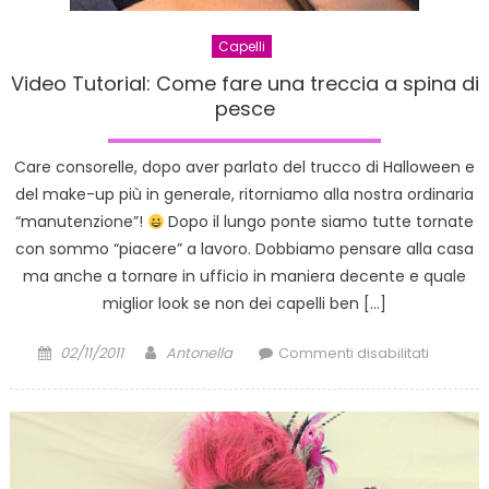
Capelli
Video Tutorial: Come fare una treccia a spina di
pesce
Care consorelle, dopo aver parlato del trucco di Halloween e
del make-up più in generale, ritorniamo alla nostra ordinaria
“manutenzione”!
Dopo il lungo ponte siamo tutte tornate
con sommo “piacere” a lavoro. Dobbiamo pensare alla casa
ma anche a tornare in ufficio in maniera decente e quale
miglior look se non dei capelli ben […]
Posted
Author
su
02/11/2011
Antonella
Commenti disabilitati
on
Video
Tutorial:
Come
fare
una