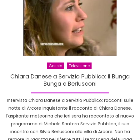
coccinel
Gossip
Televisione
Chiara Danese a Servizio Pubblico: il Bunga
Bunga e Berlusconi
Intervista Chiara Danese a Servizio Pubblico: racconti sulle
notte di Arcore Inquietante il racconto di Chiara Danese,
l’aspirante meteorina che ieri sera ha raccontato al nuovo
programma di Michele Santoro Servizio Pubblico, il suo
incontro con Silvio Berlusconi alla villa di Arcore. Non ha
remore la ragazza nel riferire tutti i retroscena del Bunga