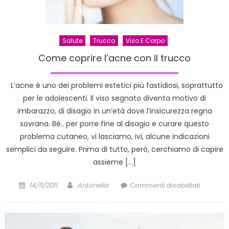
Salute
Trucco
Viso E Corpo
Come coprire l’acne con il trucco
L’acne è uno dei problemi estetici più fastidiosi, soprattutto
per le adolescenti. Il viso segnato diventa motivo di
imbarazzo, di disagio in un’età dove l’insicurezza regna
sovrana. Bè.. per porre fine al disagio e curare questo
problema cutaneo, vi lasciamo, ivi, alcune indicazioni
semplici da seguire. Prima di tutto, però, cerchiamo di capire
assieme […]
Posted
Author
su
14/11/2011
Antonella
Commenti disabilitati
on
Come
coprire
l’acne