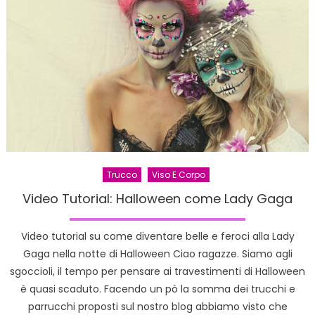
treccia
a
spina
di
pesce
Trucco
Viso E Corpo
Video Tutorial: Halloween come Lady Gaga
Video tutorial su come diventare belle e feroci alla Lady
Gaga nella notte di Halloween Ciao ragazze. Siamo agli
sgoccioli, il tempo per pensare ai travestimenti di Halloween
è quasi scaduto. Facendo un pò la somma dei trucchi e
parrucchi proposti sul nostro blog abbiamo visto che