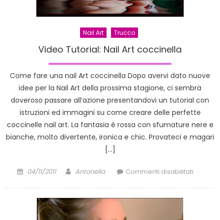
Nail Art
Trucco
Video Tutorial: Nail Art coccinella
Come fare una nail Art coccinella Dopo avervi dato nuove
idee per la Nail Art della prossima stagione, ci sembra
doveroso passare all’azione presentandovi un tutorial con
istruzioni ed immagini su come creare delle perfette
coccinelle nail art. La fantasia è rossa con sfumature nere e
bianche, molto divertente, ironica e chic. Provateci e magari
[…]
Posted
Author
su
04/11/2011
Antonella
Commenti disabilitati
on
Video
Tutorial:
Nail
Art