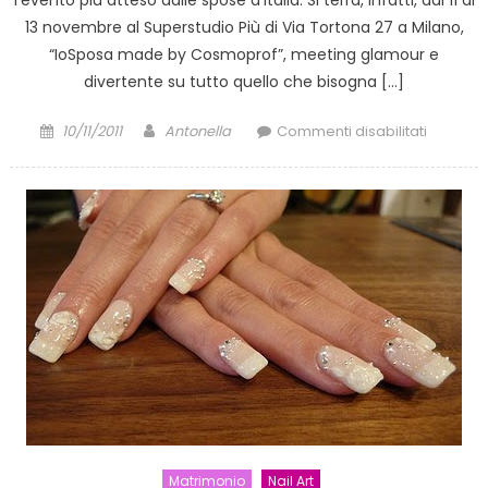
13 novembre al Superstudio Più di Via Tortona 27 a Milano,
“IoSposa made by Cosmoprof”, meeting glamour e
divertente su tutto quello che bisogna […]
Posted
Author
su
10/11/2011
Antonella
Commenti disabilitati
on
“IoSpos
made
by
Cosmopr
11-
13
novembr
Superstu
Più
di
Milano
Matrimonio
Nail Art