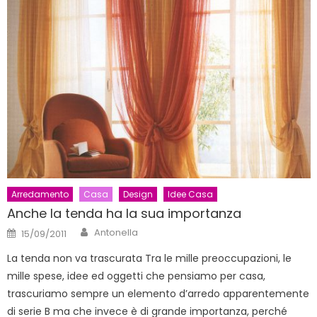
Arredamento
Casa
Design
Idee Casa
Anche la tenda ha la sua importanza
Author
Posted
Antonella
15/09/2011
on
La tenda non va trascurata Tra le mille preoccupazioni, le
mille spese, idee ed oggetti che pensiamo per casa,
trascuriamo sempre un elemento d’arredo apparentemente
di serie B ma che invece è di grande importanza, perché