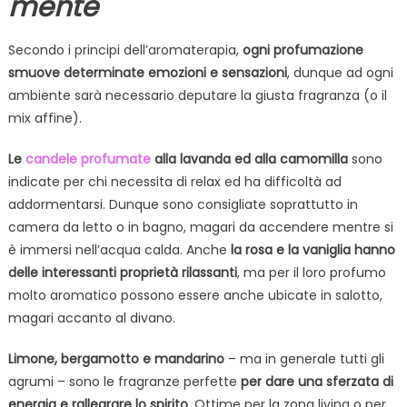
mente
Secondo i principi dell’aromaterapia,
ogni profumazione
smuove determinate emozioni e sensazioni
, dunque ad ogni
ambiente sarà necessario deputare la giusta fragranza (o il
mix affine).
Le
candele profumate
alla lavanda ed alla camomilla
sono
indicate per chi necessita di relax ed ha difficoltà ad
addormentarsi. Dunque sono consigliate soprattutto in
camera da letto o in bagno, magari da accendere mentre si
è immersi nell’acqua calda. Anche
la rosa e la vaniglia hanno
delle interessanti proprietà rilassanti
, ma per il loro profumo
molto aromatico possono essere anche ubicate in salotto,
magari accanto al divano.
Limone, bergamotto e mandarino
– ma in generale tutti gli
agrumi – sono le fragranze perfette
per dare una sferzata di
energia e rallegrare lo spirito
. Ottime per la zona living o per