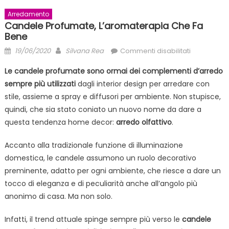
Arredamento
Candele Profumate, L’aromaterapia Che Fa
Bene
Posted
Author
su
19/06/2020
Silvana Rea
Commenti disabilitati
on
Candele
Le candele profumate sono ormai dei complementi d’arredo
profumate,
sempre più utilizzati
dagli interior design per arredare con
l’aromater
stile, assieme a spray e diffusori per ambiente. Non stupisce,
che
fa
quindi, che sia stato coniato un nuovo nome da dare a
bene
questa tendenza home decor:
arredo olfattivo
.
Accanto alla tradizionale funzione di illuminazione
domestica, le candele assumono un ruolo decorativo
preminente, adatto per ogni ambiente, che riesce a dare un
tocco di eleganza e di peculiarità anche all’angolo più
anonimo di casa. Ma non solo.
Infatti, il trend attuale spinge sempre più verso le
candele