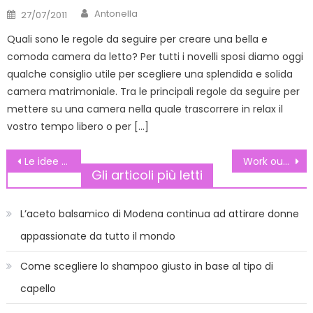
Author
Posted
Antonella
27/07/2011
on
Quali sono le regole da seguire per creare una bella e
comoda camera da letto? Per tutti i novelli sposi diamo oggi
qualche consiglio utile per scegliere una splendida e solida
camera matrimoniale. Tra le principali regole da seguire per
mettere su una camera nella quale trascorrere in relax il
vostro tempo libero o per […]
Navigazione
Le idee migliori per le partecipazioni di nozze più trendy
Work outfit estivi: idee e consigli per essere alla moda anche a lavoro￼
Gli articoli più letti
articoli
L’aceto balsamico di Modena continua ad attirare donne
appassionate da tutto il mondo
Come scegliere lo shampoo giusto in base al tipo di
capello