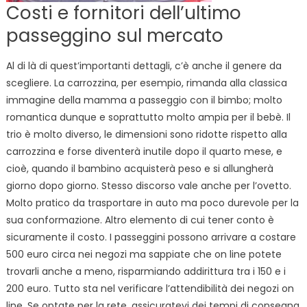
Costi e fornitori dell’ultimo
passeggino sul mercato
Al di là di quest’importanti dettagli, c’è anche il genere da
scegliere. La carrozzina, per esempio, rimanda alla classica
immagine della mamma a passeggio con il bimbo; molto
romantica dunque e soprattutto molto ampia per il bebè. Il
trio è molto diverso, le dimensioni sono ridotte rispetto alla
carrozzina e forse diventerà inutile dopo il quarto mese, e
cioè, quando il bambino acquisterà peso e si allungherà
giorno dopo giorno. Stesso discorso vale anche per l’ovetto.
Molto pratico da trasportare in auto ma poco durevole per la
sua conformazione. Altro elemento di cui tener conto è
sicuramente il costo. I passeggini possono arrivare a costare
500 euro circa nei negozi ma sappiate che on line potete
trovarli anche a meno, risparmiando addirittura tra i 150 e i
200 euro. Tutto sta nel verificare l’attendibilità dei negozi on
line. Se optate per la rete, assicuratevi dei tempi di consegna