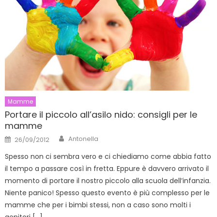
Mamme
Portare il piccolo all’asilo nido: consigli per le
mamme
Author
Posted
Antonella
26/09/2012
on
Spesso non ci sembra vero e ci chiediamo come abbia fatto
il tempo a passare così in fretta. Eppure è davvero arrivato il
momento di portare il nostro piccolo alla scuola dell’infanzia.
Niente panico! Spesso questo evento è più complesso per le
mamme che per i bimbi stessi, non a caso sono molti i
genitori […]