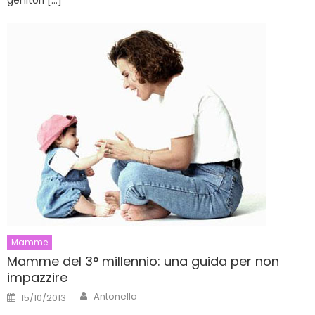
Mamme
Mamme del 3° millennio: una guida per non
impazzire
Author
Posted
Antonella
15/10/2013
on