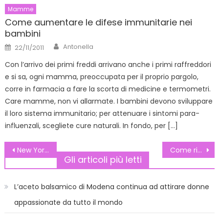
Mamme
Come aumentare le difese immunitarie nei
bambini
Author
Posted
Antonella
22/11/2011
on
Con l’arrivo dei primi freddi arrivano anche i primi raffreddori
e si sa, ogni mamma, preoccupata per il proprio pargolo,
corre in farmacia a fare la scorta di medicine e termometri.
Care mamme, non vi allarmate. I bambini devono sviluppare
il loro sistema immunitario; per attenuare i sintomi para-
influenzali, scegliete cure naturali. In fondo, per […]
Navigazione
New Yorker – Collezione donna Autunno – Inverno 2011-12 Benetton
Come riconoscere il periodo di fertilità?
Gli articoli più letti
articoli
L’aceto balsamico di Modena continua ad attirare donne
appassionate da tutto il mondo