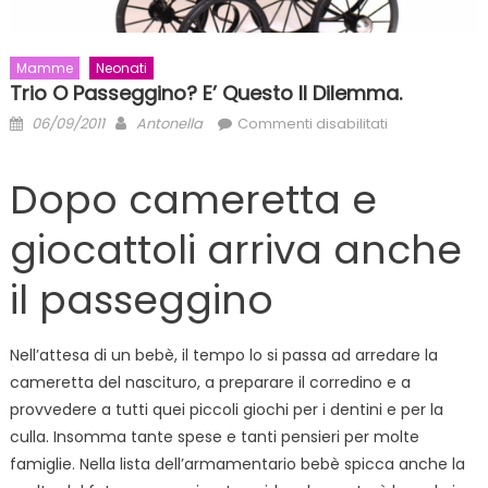
Mamme
Neonati
Trio O Passeggino? E’ Questo Il Dilemma.
Posted
Author
su
06/09/2011
Antonella
Commenti disabilitati
on
Trio
o
Dopo cameretta e
passeggino?
E’
giocattoli arriva anche
questo
il
il passeggino
dilemma.
Nell’attesa di un bebè, il tempo lo si passa ad arredare la
cameretta del nascituro, a preparare il corredino e a
provvedere a tutti quei piccoli giochi per i dentini e per la
culla. Insomma tante spese e tanti pensieri per molte
famiglie. Nella lista dell’armamentario bebè spicca anche la