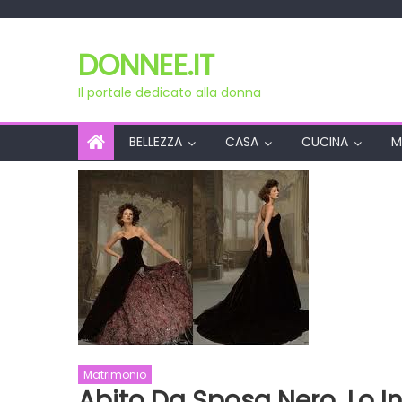
Skip
to
DONNEE.IT
content
Il portale dedicato alla donna
BELLEZZA
CASA
CUCINA
M
Matrimonio
Abito Da Sposa Nero, Lo I