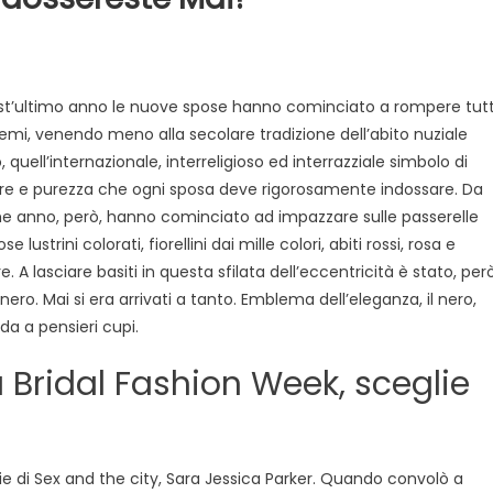
o
st’ultimo anno le nuove spose hanno cominciato a rompere tutt
sa
hemi, venendo meno alla secolare tradizione dell’abito nuziale
,
 quell’internazionale, interreligioso ed interrazziale simbolo di
ossereste
e e purezza che ogni sposa deve rigorosamente indossare. Da
?
e anno, però, hanno cominciato ad impazzare sulle passerelle
se lustrini colorati, fiorellini dai mille colori, abiti rossi, rosa e
e. A lasciare basiti in questa sfilata dell’eccentricità è stato, però
 nero. Mai si era arrivati a tanto. Emblema dell’eleganza, il nero,
da a pensieri cupi.
 Bridal Fashion Week, sceglie
rie di Sex and the city, Sara Jessica Parker. Quando convolò a