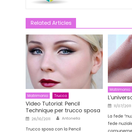
Related Articles
Matrimonio
Matrimonio
Trucco
L’univers
Video Tutorial: Pencil
Posted
11/07/2011
on
Technique per trucco sposa
La fede “nu
Author
Posted
Antonella
26/10/2011
on
fede nuzial
Trucco sposa con la Pencil
comunement