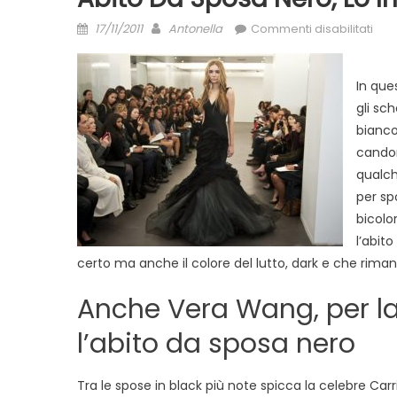
Posted
Author
su
17/11/2011
Antonella
Commenti disabilitati
on
Abit
da
In que
spo
gli sc
nero
lo
bianco,
ind
candor
mai
qualch
per spo
bicolor
l’abito
certo ma anche il colore del lutto, dark e che riman
Anche Vera Wang, per la
l’abito da sposa nero
Tra le spose in black più note spicca la celebre Car