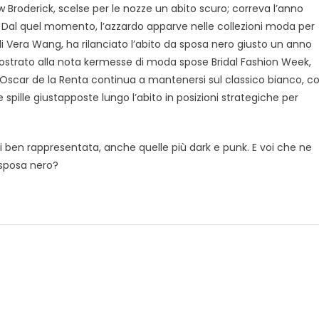
 Broderick, scelse per le nozze un abito scuro; correva l’anno
 Dal quel momento, l’azzardo apparve nelle collezioni moda per
iali Vera Wang, ha rilanciato l’abito da sposa nero giusto un anno
 mostrato alla nota kermesse di moda spose Bridal Fashion Week,
ega, Oscar de la Renta continua a mantenersi sul classico bianco, c
e spille giustapposte lungo l’abito in posizioni strategiche per
si ben rappresentata, anche quelle più dark e punk. E voi che ne
 sposa nero?