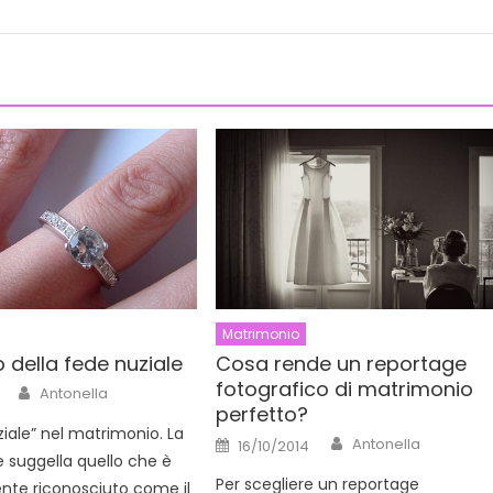
Matrimonio
o della fede nuziale
Cosa rende un reportage
fotografico di matrimonio
Author
Antonella
perfetto?
ziale” nel matrimonio. La
Author
Posted
Antonella
16/10/2014
on
e suggella quello che è
Per scegliere un reportage
e riconosciuto come il