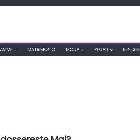
AMME
MATRIMONIO
MODA
REGALI
BENESSE
ndossereste Mai?