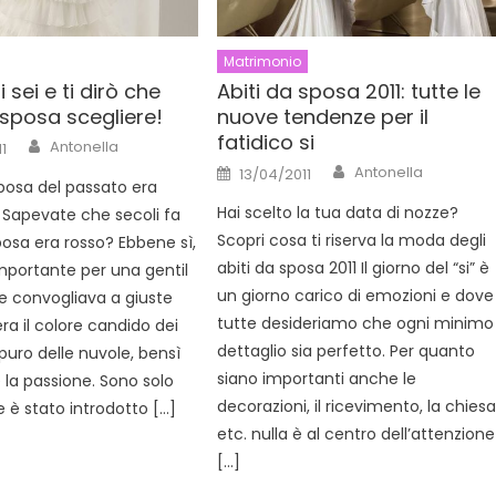
Matrimonio
 sei e ti dirò che
Abiti da sposa 2011: tutte le
 sposa scegliere!
nuove tendenze per il
fatidico si
Author
Antonella
1
Author
Posted
Antonella
13/04/2011
on
sposa del passato era
Hai scelto la tua data di nozze?
Sapevate che secoli fa
Scopri cosa ti riserva la moda degli
posa era rosso? Ebbene sì,
abiti da sposa 2011 Il giorno del “si” è
importante per una gentil
un giorno carico di emozioni e dove
e convogliava a giuste
tutte desideriamo che ogni minimo
ra il colore candido dei
dettaglio sia perfetto. Per quanto
o puro delle nuvole, bensì
siano importanti anche le
la passione. Sono solo
decorazioni, il ricevimento, la chies
e è stato introdotto […]
etc. nulla è al centro dell’attenzione
[…]