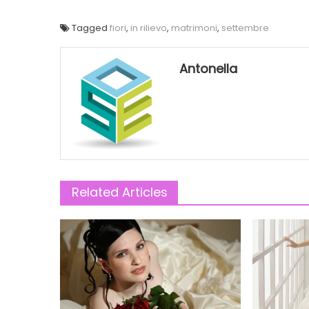
Tagged
fiori
,
in rilievo
,
matrimoni
,
settembre
Antonella
Related Articles