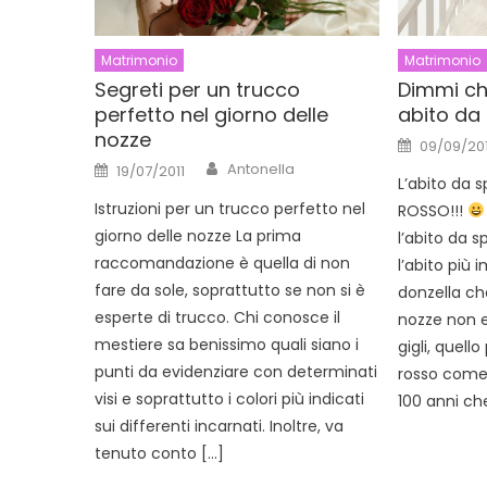
Matrimonio
Matrimonio
Segreti per un trucco
Dimmi chi
perfetto nel giorno delle
abito da
nozze
Posted
09/09/201
on
Author
Posted
Antonella
19/07/2011
on
L’abito da 
Istruzioni per un trucco perfetto nel
ROSSO!!!
giorno delle nozze La prima
l’abito da s
raccomandazione è quella di non
l’abito più 
fare da sole, soprattutto se non si è
donzella ch
esperte di trucco. Chi conosce il
nozze non e
mestiere sa benissimo quali siano i
gigli, quell
punti da evidenziare con determinati
rosso come 
visi e soprattutto i colori più indicati
100 anni ch
sui differenti incarnati. Inoltre, va
tenuto conto […]