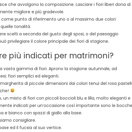
fasce che avvolgono la composizione. Lasciare i fiori liberi dona al
mente migliore e più gradevole.
e come punto di riferimento uno o al massimo due colori
 quelle tonalità.
ssere scelti a seconda del gusto degli sposi, o del paesaggio
 privilegiare il colore principale dei fiori di stagione.
bre più indicati per matrimoni?
na vasta gamma di fiori. Aprono la stagione autunnale, ad
si; fiori semplici ed eleganti.
margherita di piccole dimensioni dai colori tenui del rosa pastel
iche!
un misto di fiori con piccoli boccioli blu e lilla, molto eleganti e
larmente indicati per un’occasione così importante sono le bocch
a e bianco con spazzi di giallo alla base.
siamo consigliare.
 base ed il fucsia al suo vertice.