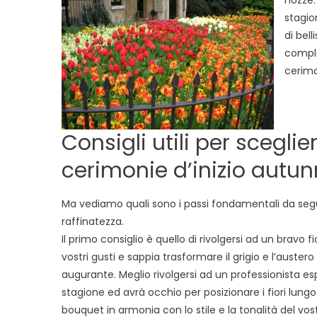
set
stagio
di bel
comple
cerimo
Consigli utili per sceglie
cerimonie d’inizio autun
Ma vediamo quali sono i passi fondamentali da segui
raffinatezza.
Il primo consiglio è quello di rivolgersi ad un bravo 
vostri gusti e sappia trasformare il grigio e l’austero
augurante. Meglio rivolgersi ad un professionista esp
stagione ed avrà occhio per posizionare i fiori lung
bouquet in armonia con lo stile e la tonalità del vos