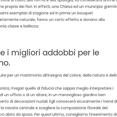
tembre
ne propria dei fiori. In effetti, una Chiesa ed un municipio gremit
lissimi esemplari di stagione ed in primis un bouquet
tamente naturale, fanno un certo effetto e donano alla
nia classe e bellezza.
re i migliori addobbi per le
no.
re per un matrimonio all’insegna del colore, della natura e dell
fiorista, magari quello di fiducia che sappia meglio interpretare i
 di un ufficio o di un altare, in un meraviglioso giardino ben
erto di decorazioni nuziali. Egli conoscerà sicuramente i trend d
o la navata centrale e scegliere la composizione floreale del
tro abito da sposa. Per quest’ultimo, consigliamo l’inserimento di