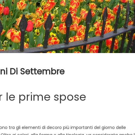
moni Di Settembre
i
er le prime spose
nte
rimoni
 sono tra gli elementi di decoro più importanti del giorno delle
 Oltre ai colori, alla forma e alla tipologia, va considerata anche 