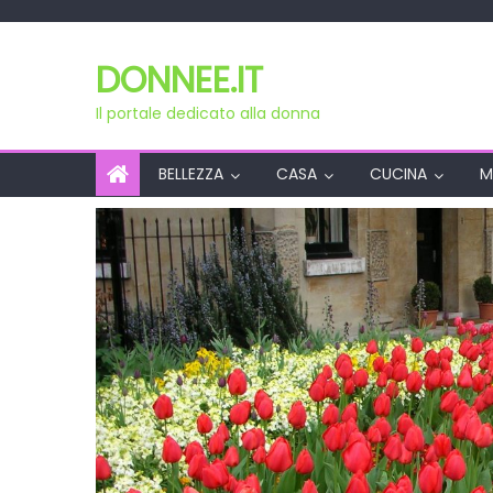
Skip
to
DONNEE.IT
content
Il portale dedicato alla donna
BELLEZZA
CASA
CUCINA
M