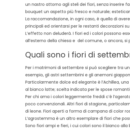
un nastro attorno agli steli dei fiori, senza inserire 
bouquet un aspetto più fresco e naturale; estetica
La raccomandazione, in ogni caso, è quella di aver
principali ed orientarsi per le restanti decorazioni su
L’effetto non deluderà. I fiori ed i colori possono e
all’esterno della chiesa e del comune, o ancora, si può
Quali sono i fiori di settem
Per i matrimoni di settembre si può scegliere tra u
esempio, gli astri settembrini e gli anemoni giappone
Particolarmente dolce ed elegante è l’Achillea, una 
al bianco latte; scelta indicata per le spose romant
Per chi ama i colori leggermente freddi c’è l’agerato, 
poco convenzionali. Altri fiori di stagione, partico
di leone. Fiori aperti a forma di campana di color ros
L’agrostemma è un altro esemplare di fiori che pos
Sono fiori ampi e fieri, i cui colori sono il bianco alla