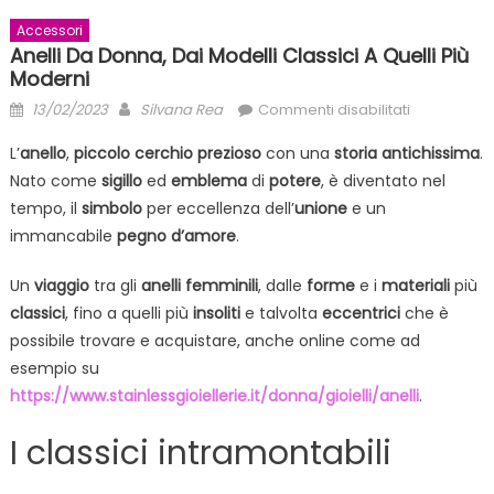
Accessori
Anelli Da Donna, Dai Modelli Classici A Quelli Più
Moderni
Posted
Author
su
13/02/2023
Silvana Rea
Commenti disabilitati
on
Anelli
L’
anello
,
piccolo
cerchio
prezioso
con una
storia
antichissima
.
da
Nato come
sigillo
ed
emblema
di
potere
, è diventato nel
donna,
tempo, il
simbolo
per eccellenza dell’
unione
e un
dai
modelli
immancabile
pegno
d’amore
.
classici
Un
viaggio
tra gli
anelli
femminili
, dalle
forme
e i
materiali
a
più
quelli
classici
, fino a quelli più
insoliti
e talvolta
eccentrici
che è
più
possibile trovare e acquistare, anche online come ad
moderni
esempio su
https://www.stainlessgioiellerie.it/donna/gioielli/anelli
.
I classici intramontabili