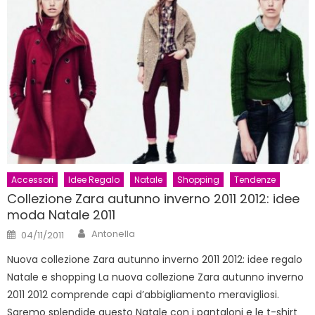
Accessori
Idee Regalo
Natale
Shopping
Tendenze
Collezione Zara autunno inverno 2011 2012: idee
moda Natale 2011
Author
Posted
Antonella
04/11/2011
on
Nuova collezione Zara autunno inverno 2011 2012: idee regalo
Natale e shopping La nuova collezione Zara autunno inverno
2011 2012 comprende capi d’abbigliamento meravigliosi.
Saremo splendide questo Natale con i pantaloni e le t-shirt