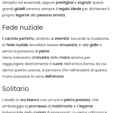
Semplici ed essenziali, oppure
prestigiosi
e
sognati
; questi
grandi
gioielli
saranno sempre il
regalo
ideale
per dichiarare il
proprio
legame
alla
persona
amata
.
Fede nuziale
Il
cerchio
perfetto
, simbolo di
eternità
. Secondo la tradizione,
la
fede
nuziale
dovrebbe essere
smussata
, in
oro
giallo
e
senza la presenza di
pietre
.
Viene indossata all’
anulare
della
mano
sinistra per
raggiungere direttamente il
cuore
. Nell’antica Roma, da cui
deriva questa usanza, si pensava che nell’anulare di questa
mano passasse la vena
dell’amore
.
Solitario
L’anello in
oro bianco
con un’unica
pietra
preziosa
, che
simboleggia la
promessa
di
matrimonio
e il
legame
indissolubile della
coppia
di innamorati. La pietra utilizzata è