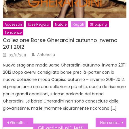
Accessori
Idee Regalo
Natale
Regali
Shopping
Tendenze
Collezione Borse Gherardini autunno inverno
2011 2012
Author
Posted
Antonella
02/11/2011
on
Nuova stagione moda Borse Gherardini autunno-inverno 2011
2012 Dopo avervi consigliato borse pret-à-porter con la
nuova collezione moda Carpisa autunno – inverno 2011-2012,
vi proponiamo ora una collezione più chic, quella da riservare
per le grandi occasioni, stiamo parlando del brand
Gherardini. Le borse Gherardini non sono conosciute dalle
giovanissime, ma le mamme sicuramente ricordano […]
Navigazione
Gioielli personalizzabili: scopri le proposte di Rerum Gioielli
Non solo pronto-moda: sul web arrivano grandi player delle griffe del lusso
Gli articoli più letti