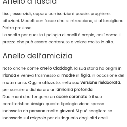
Anello a fascia
Lisci, essenziali, oppure con iscrizioni: poesie, preghiere,
citazioni. Modelli con fasce che si intrecciano, si attorcigliano.
Pietre preziose.
La scelta per questa tipologia di anelli è ampia, così come il
prezzo che può essere contenuto o volare molto in alto.
Anello dell’amicizia
Noto anche come
anello
Claddagh
, la sua storia ha origini in
Irlanda
e veniva trasmesso di
madre
in
figlia
, in occasione del
matrimonio. Oggi è utilizzato, nella sua
versione
rielaborata
,
per sancire e dichiarare un’
amicizia profonda
.
Due mani che tengono un
cuore
coronato
è il suo
caratteristico
design
; questa tipologia viene spesso
indossata da
persone
molto
giovani
. Si può scegliere se
indossarlo sul mignolo per distinguerlo dagli altri anelli.