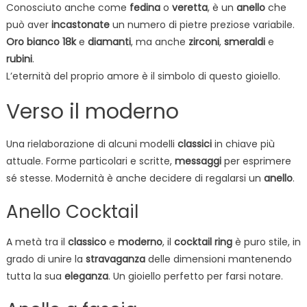
Conosciuto anche come
fedina
o
veretta
, è un
anello
che
può aver
incastonate
un numero di pietre preziose variabile.
Oro
bianco
18k
e
diamanti
, ma anche
zirconi
,
smeraldi
e
rubini
.
L’eternità del proprio amore è il simbolo di questo gioiello.
Verso il moderno
Una rielaborazione di alcuni modelli
classici
in chiave più
attuale. Forme particolari e scritte,
messaggi
per esprimere
sé stesse. Modernità è anche decidere di regalarsi un
anello
.
Anello Cocktail
A metà tra il
classico
e
moderno
, il
cocktail
ring
è puro stile, in
grado di unire la
stravaganza
delle dimensioni mantenendo
tutta la sua
eleganza
. Un gioiello perfetto per farsi notare.