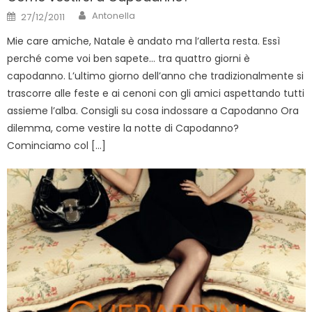
Author
Posted
Antonella
27/12/2011
on
Mie care amiche, Natale è andato ma l’allerta resta. Essì
perché come voi ben sapete… tra quattro giorni è
capodanno. L’ultimo giorno dell’anno che tradizionalmente si
trascorre alle feste e ai cenoni con gli amici aspettando tutti
assieme l’alba. Consigli su cosa indossare a Capodanno Ora
dilemma, come vestire la notte di Capodanno?
Cominciamo col […]