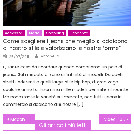
Accessori
Moda
Shopping
Tendenze
Come scegliere i jeans che meglio si addicono
al nostro stile e valorizzano le nostre forme?
Author
Posted
Antonella
25/07/2011
on
Quante cosa da ricordare quando compriamo un paio di
jeans… Sul mercato ci sono un’infinità di modelli. Da quelli
stretti, aderenti a quelli large, stile hip hop, di gran voga
qualche anno fa. Insomma mille modelli per mille silhouette.
Ma nonostante la varietà sul mercato, non tutti i jeans in
commercio si addicono alle nostre […]
Navigazione
Madonna prende casa in Italia
Video Tutorial: applicazione smalto gel
Gli articoli più letti
articoli