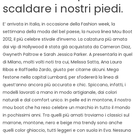
scaldare i nostri piedi.
E’ arrivata in Italia, in occasione della Fashion week, la
settimana della moda del bel paese, la nuova linea Mou Boot
2012, il più celebre stivale d’inverno. La calzatura più amata
dai vip di Hollywood è stata già acquistata da Cameron Diaz,
Gwyneth Paltrow e Sarah Jessica Parker. A presentarla in quel
di Milano, molti volti noti tra cui, Melissa Satta, Ana Laura
Ribas e Raffaella Zardo, giusto per citarne alcuni. Mega
festone nella capital Lumbard, per sfodererà la linea di
quest’anno ancora più accurata e chic. Spiccano, infatti, i
modelli lavorati a mano in modo artigianale, dai colori
naturali e dal comfort unico. In pelle ed in montone, il nostro
mou boot che ha reso celebre un marchio in tutto il mondo
in pochissimi anni. Tra quelli più amati troviamo i classici sul
marrone, montone, nero e beige ma trendy sono anche
quelli color ghiaccio, tutti leggeri e con suola in Eva. Nessuna