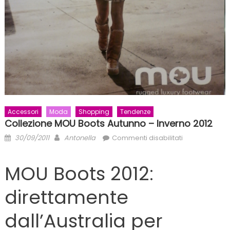
Accessori
Moda
Shopping
Tendenze
Collezione MOU Boots Autunno – Inverno 2012
Posted
Author
su
30/09/2011
Antonella
Commenti disabilitati
on
Collezione
MOU
MOU Boots 2012:
Boots
autunno
direttamente
–
inverno
dall’Australia per
2012