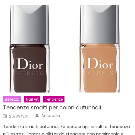
Bellezza
Nail Art
Tendenze
Tendenze smalti per colori autunnali
Author
Posted
Antonella
26/09/2011
on
Tendenza smalti autunnali Ed eccoci agli smalti di tendenza
più estrosi. Fantasie glitter da sfoggiare con parsimonia e