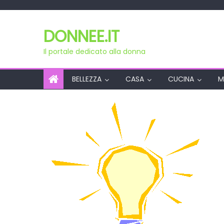
Skip
to
DONNEE.IT
content
Il portale dedicato alla donna
BELLEZZA
CASA
CUCINA
M