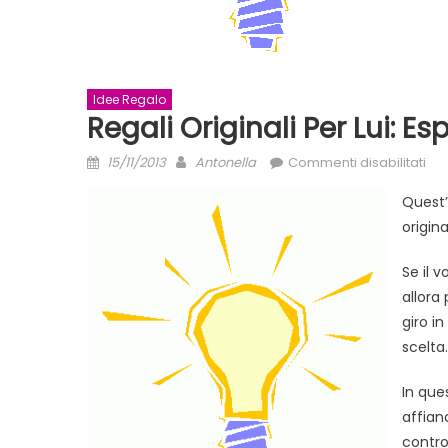
Idee Regalo
Regali Originali Per Lui: Es
Posted
Author
su
15/11/2013
Antonella
Commenti disabilitati
on
Reg
Quest’
ori
origin
per
lui:
Se il 
esp
allora
al
giro i
lim
scelta
In que
affian
contro