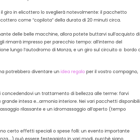
il giro in elicottero lo sveglierà notevolmente: il pacchetto
cottero come “copilota” della durata di 20 minuti circa.
ante delle belle macchine, allora potete buttarvi sull’acquisto di
 gli rimarrà impresso per parecchio tempo: all’interno del
ione lungo l’autodromo di Monza, e un giro sul circuito a bordo d
lina potrebbero diventare un
idea regalo
per il vostro compagno,
rvi concedendovi un trattamento di bellezza alle terme: farvi
rande intesa e…armonia interiore. Nei vari pacchetti disponibili
n massaggio rilassante e un idromassaggio all’aperto (tempo
 certo effetti speciali o spese folli: un evento importante
za,…) può essere festeggiato in vari modi, purchè siano