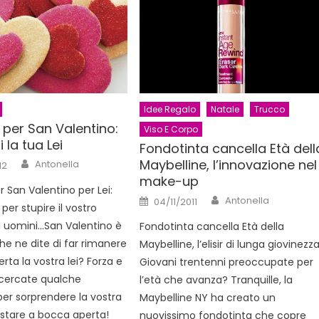
Idee Regalo
Natale
Trucco
 per San Valentino:
Viso E Corpo
 la tua Lei
Fondotinta cancella Età dell
Author
Maybelline, l’innovazione nel
Antonella
12
make-up
r San Valentino per Lei:
Author
Posted
Antonella
04/11/2011
per stupire il vostro
on
 uomini…San Valentino è
Fondotinta cancella Età della
che ne dite di far rimanere
Maybelline, l’elisir di lunga giovinezz
rta la vostra lei? Forza e
Giovani trentenni preoccupate per
 cercate qualche
l’età che avanza? Tranquille, la
per sorprendere la vostra
Maybelline NY ha creato un
restare a bocca aperta!
nuovissimo fondotinta che copre