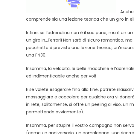
Anche 
comprende sia una lezione teorica che un giro in eli
Infine, se l’adrenalina non è il suo pane, ma è un am
un giro in…Ferrari! Non sarà di sicuro romantico, ma
pacchetto è prevista una lezione teorica, un’escurs
una F430.
Insomma, la velocità, le belle macchine e l’adrena
ed indimenticabile anche per voi!
E se volete esagerare fino alla fine, potrete rilassa
massaggiare e coccolare per qualche ora vi donerà g
in rete, solitamente, si offre un peeling al viso, u
permettendo ovviamente).
Insomma, per stupire il vostro compagno non servono
(come un anniversario, un compleanno, una ricorren