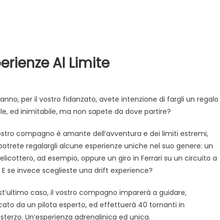
perienze Al Limite
ali
anno, per il vostro fidanzato, avete intenzione di fargli un regalo
ginali
ale, ed inimitabile, ma non sapete da dove partire?
vostro compagno è amante dell’avventura e dei limiti estremi,
erienze
 potrete regalargli alcune esperienze uniche nel suo genere: un
n elicottero, ad esempio, oppure un giro in Ferrari su un circuito a
ite
. E se invece sceglieste una drift experience?
st’ultimo caso, il vostro compagno imparerà a guidare,
cato da un pilota esperto, ed effettuerà 40 tornanti in
sterzo. Un’esperienza adrenalinica ed unica.