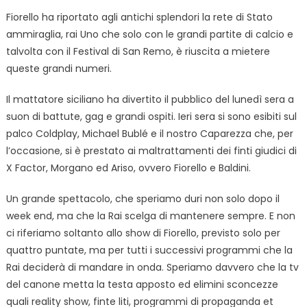
Fiorello ha riportato agli antichi splendori la rete di Stato
ammiraglia, rai Uno che solo con le grandi partite di calcio e
talvolta con il Festival di San Remo, è riuscita a mietere
queste grandi numeri.
Il mattatore siciliano ha divertito il pubblico del lunedì sera a
suon di battute, gag e grandi ospiti. Ieri sera si sono esibiti sul
palco Coldplay, Michael Bublé e il nostro Caparezza che, per
l’occasione, si è prestato ai maltrattamenti dei finti giudici di
X Factor, Morgano ed Ariso, ovvero Fiorello e Baldini.
Un grande spettacolo, che speriamo duri non solo dopo il
week end, ma che la Rai scelga di mantenere sempre. E non
ci riferiamo soltanto allo show di Fiorello, previsto solo per
quattro puntate, ma per tutti i successivi programmi che la
Rai deciderà di mandare in onda. Speriamo davvero che la tv
del canone metta la testa apposto ed elimini sconcezze
quali reality show, finte liti, programmi di propaganda et