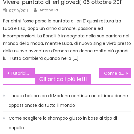
Vivere: puntata di ieri giovedì, 06 ottobre 2011
Author
Posted
Antonella
07/10/2011
on
Per chi si fosse perso la puntata di ieri E’ quasi rottura tra
Luca e Lisa, dopo un anno d’amore, passione ed
incomprensioni. La Bonelli è impegnata nella sua carriera nel
mondo della moda, mentre Luca, di nuovo single vivrà presto
delle nuove avventure d’amore con donne molto più grandi
lui. Tutto cambierà quando nella […]
Navigazione
Tutorial Nail art: coniglietto di playboy
Come aumentare le difese immunitarie nei bambini
Gli articoli più letti
articoli
L’aceto balsamico di Modena continua ad attirare donne
appassionate da tutto il mondo
Come scegliere lo shampoo giusto in base al tipo di
capello