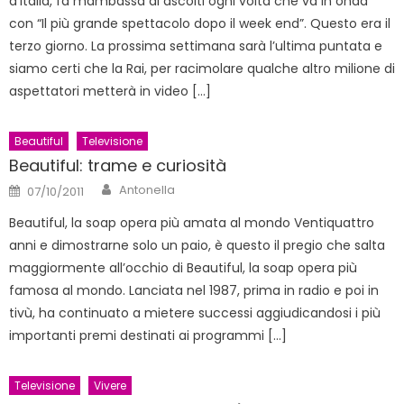
d’Italia, fa mambassa di ascolti ogni volta che va in onda
con “Il più grande spettacolo dopo il week end”. Questo era il
terzo giorno. La prossima settimana sarà l’ultima puntata e
siamo certi che la Rai, per racimolare qualche altro milione di
aspettatori metterà in video […]
Beautiful
Televisione
Beautiful: trame e curiosità
Author
Posted
Antonella
07/10/2011
on
Beautiful, la soap opera più amata al mondo Ventiquattro
anni e dimostrarne solo un paio, è questo il pregio che salta
maggiormente all’occhio di Beautiful, la soap opera più
famosa al mondo. Lanciata nel 1987, prima in radio e poi in
tivù, ha continuato a mietere successi aggiudicandosi i più
importanti premi destinati ai programmi […]
Televisione
Vivere