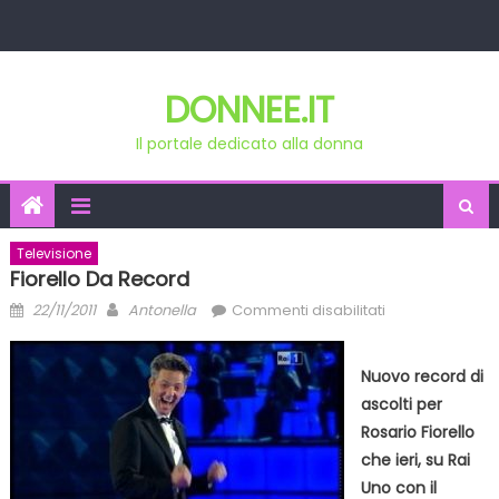
Skip
to
content
DONNEE.IT
Il portale dedicato alla donna
Televisione
Fiorello Da Record
Posted
Author
su
22/11/2011
Antonella
Commenti disabilitati
on
Fiorello
da
Nuovo record di
record
ascolti per
Rosario Fiorello
che ieri, su Rai
Uno con il