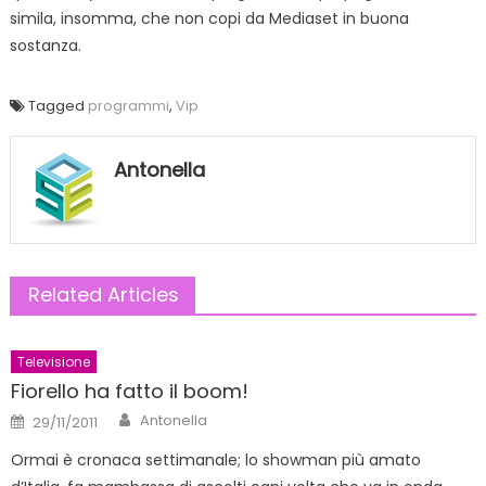
simila, insomma, che non copi da Mediaset in buona
sostanza.
Tagged
programmi
,
Vip
Antonella
Related Articles
Televisione
Fiorello ha fatto il boom!
Author
Posted
Antonella
29/11/2011
on
Ormai è cronaca settimanale; lo showman più amato