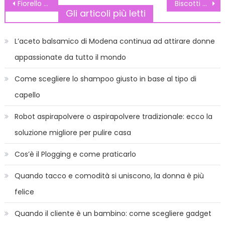
Navigazione
Fiorello da record
Biscotti di Natale: omini di pan di zenzero
Gli articoli più letti
articoli
L’aceto balsamico di Modena continua ad attirare donne
appassionate da tutto il mondo
Come scegliere lo shampoo giusto in base al tipo di
capello
Robot aspirapolvere o aspirapolvere tradizionale: ecco la
soluzione migliore per pulire casa
Cos’è il Plogging e come praticarlo
Quando tacco e comodità si uniscono, la donna è più
felice
Quando il cliente è un bambino: come scegliere gadget