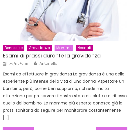
Benessere
Gravidanza
Mamme
Neonati
Esami di prassi durante la gravidanza
Author
Posted
Antonella
22/07/2011
on
Esami da effettuare in gravidanza La gravidanza è una delle
esperienze più intense della vita di una donna. Aspettare un
bambino, però, come ben sappiamo, richiede molta
attenzione per preservare il nostro stato di salute e di riflesso
quello del bambino. Le mamme più esperte conosco già la
prassi sanitaria da seguire per monitorare costantemente
[…]