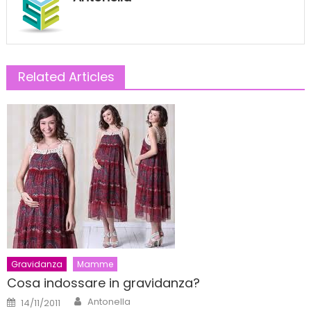
Related Articles
Gravidanza
Mamme
Cosa indossare in gravidanza?
Author
Posted
Antonella
14/11/2011
on