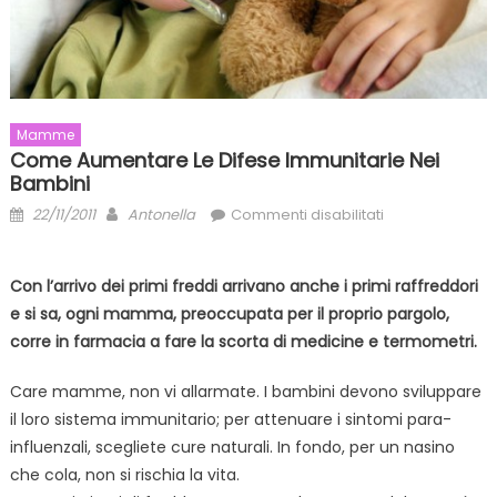
Mamme
Come Aumentare Le Difese Immunitarie Nei
Bambini
Posted
Author
su
22/11/2011
Antonella
Commenti disabilitati
on
Come
aumentare
Con l’arrivo dei primi freddi arrivano anche i primi raffreddori
le
e si sa, ogni mamma, preoccupata per il proprio pargolo,
difese
immunitarie
corre in farmacia a fare la scorta di medicine e termometri.
nei
Care mamme, non vi allarmate. I bambini devono sviluppare
bambini
il loro sistema immunitario; per attenuare i sintomi para-
influenzali, scegliete cure naturali. In fondo, per un nasino
che cola, non si rischia la vita.