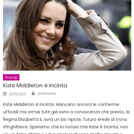
Gossip
Kate Middleton è incinta
Author
Posted
Antonella
21/11/2011
on
Kate Middleton è incinta. Mancano ancora le conferme
ufficiali ma ormai tutti già sono a conoscenza che presto, la
Regina Elisabetta II, avrà un bis nipote, futuro erede al trono
d’Inghilterra. Speriamo che la notizia che Kate è incinta, non