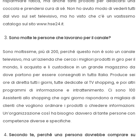
risparmiare fatica, ma anche tanti prodotti per dedicarsi una
coccola e prendersi cura di sé. Non ho avuto modo di vederli tutti
dal vivo sul set televisivo, ma ho visto che c’è un vastissimo
catalogo sul sito www.hse24.it.
Sono molte le persone che lavorano per il canale?
Sono moltissime, più di 200, perché questo non è solo un canale
televisivo, ma un’azienda che cerca i migliori prodotti in giro per il
mondo, li acquista e li custodisce in un grande magazzino da
dove partono per essere consegnati in tutta Italia. Produce sei
ore di diretta tutti i giorni, tutte dedicate al TV shopping, e poi altri
programmi di informazione e intrattenimento. Ci sono 100
Assistenti allo shopping che ogni giorno rispondono a migliaia di
clienti che vogliono ordinare i prodotti o chiedere informazioni.
Un’organizzazione così ha bisogno davvero di tante persone con
competenze diverse e specifiche.
Secondo te, perché una persona dovrebbe comprare su