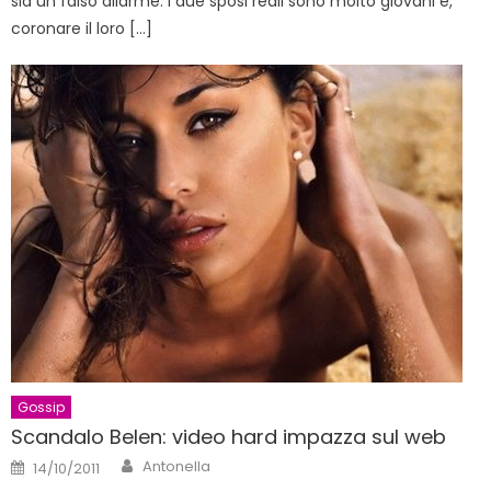
sia un falso allarme. I due sposi reali sono molto giovani e,
coronare il loro […]
Gossip
Scandalo Belen: video hard impazza sul web
Author
Posted
Antonella
14/10/2011
on