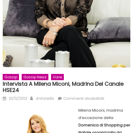
Gossip
Gossip News
Varie
Intervista A Milena Miconi, Madrina Del Canale
HSE24
Posted
Author
su
10/12/2013
Antonella
Commenti disabilitati
on
Intervista
Milena Miconi, madrina
a
d’eccezione della
Milena
Domenica di Shopping per
Miconi,
madrina
Natale organizzata da