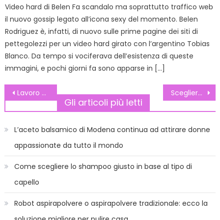
Video hard di Belen Fa scandalo ma soprattutto traffico web
il nuovo gossip legato all’icona sexy del momento. Belen
Rodriguez è, infatti, di nuovo sulle prime pagine dei siti di
pettegolezzi per un video hard girato con l’argentino Tobias
Blanco. Da tempo si vociferava dell’esistenza di queste
immagini, e pochi giorni fa sono apparse in […]
Navigazione
Lavoro e tutela delle donne
Scegliere i prodotti per l’igiene orale
Gli articoli più letti
articoli
L’aceto balsamico di Modena continua ad attirare donne
appassionate da tutto il mondo
Come scegliere lo shampoo giusto in base al tipo di
capello
Robot aspirapolvere o aspirapolvere tradizionale: ecco la
soluzione migliore per pulire casa