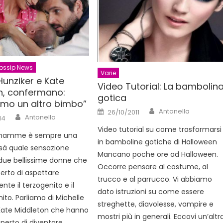
ossip News
Varie
Hunziker e Kate
Video Tutorial: La bambolin
n, confermano:
gotica
amo un altro bimbo”
Author
Posted
Antonella
26/10/2011
Author
on
Antonella
14
Video tutorial su come trasformarsi
 mamme è sempre una
in bamboline gotiche di Halloween
issà quale sensazione
Mancano poche ore ad Halloween.
due bellissime donne che
Occorre pensare al costume, al
rto di aspettare
trucco e al parrucco. Vi abbiamo
nte il terzogenito e il
dato istruzioni su come essere
to. Parliamo di Michelle
streghette, diavolesse, vampire e
Kate Middleton che hanno
mostri più in generali. Eccovi un’altr
erto di diventare