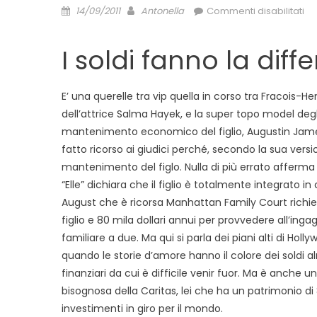
Posted
Author
su
14/09/2011
Antonella
Commenti disabilitati
on
Pin
co
I soldi fanno la diff
Pi
il
co
E’ una querelle tra vip quella in corso tra Fracois-
de
dell’attrice Salma Hayek, e la super topo model degl
sol
mantenimento economico del figlio, Augustin James
fatto ricorso ai giudici perché, secondo la sua ver
mantenimento del figlo. Nulla di più errato afferma 
“Elle” dichiara che il figlio è totalmente integrato
August che è ricorsa Manhattan Family Court richied
figlio e 80 mila dollari annui per provvedere all’i
familiare a due. Ma qui si parla dei piani alti di H
quando le storie d’amore hanno il colore dei soldi al
finanziari da cui è difficile venir fuor. Ma è anche u
bisognosa della Caritas, lei che ha un patrimonio di 8
investimenti in giro per il mondo.