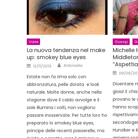
Varie
Gossip
G
La nuova tendenza nel make
Michelle 
up: smokey blue eyes
Middleto
“Aspetti
Author
Posted
Antonella
12/11/2013
on
Posted
09/09/20
on
Estate non fa rima solo con
Diventare
abbronzatura, pelle dorata e look
gioia! E ch
naturale. Molte donne, anche nella
provano le 
stagione dove il caldo avvolge e il
hanno scope
sole illumina i volti, non vogliono
rispettivame
passare inosservate. Per tutte loro ho
secondogeni
preparato lo smokey blue eyes,
Hunziker e 
principe delle recenti passerelle, ma
appena scop