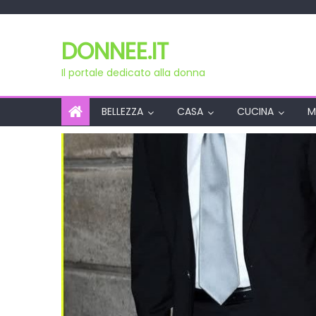
Skip
to
DONNEE.IT
content
Il portale dedicato alla donna
BELLEZZA
CASA
CUCINA
M