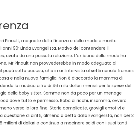
ault
ntro
erenza
nault…
lore
Henri Pinault, magnate della finanza e della moda e marito
i
i anni 90’ Linda Evangelista. Motivo del contendere il
di
, avuto da una passata relazione. L’ex icona della moda ha
sione, Mr Pinault non provvederebbe in modo adeguato al
il papà sotto accusa, che in un’intervista al settimanale france
 in casa e nella nuova famiglia. Non è d’accordo la mamma di
endo la modica cifra di 46 mila dollari mensili per le spese del
ngaggio della baby sitter. Somme non da poco per un menage
ollywood dove tutto è permesso. Roba di ricchi, insomma, ovvero
meno verso la loro fine. Storie complicate, grovigli emotivi e
na questione di diritti, almeno a detta dalla Evangelista, non cert
 milioni di dollari e continua a macinare soldi con i suoi tanti