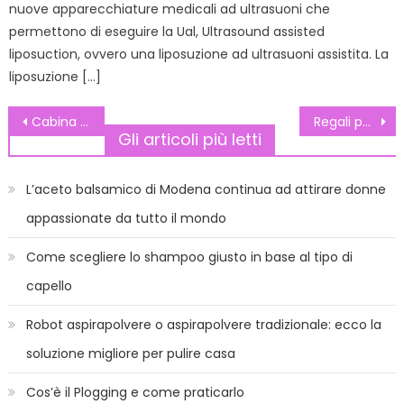
nuove apparecchiature medicali ad ultrasuoni che
permettono di eseguire la Ual, Ultrasound assisted
liposuction, ovvero una liposuzione ad ultrasuoni assistita. La
liposuzione […]
Navigazione
Cabina armadio: perché è di tendenza
Regali per donne incinte
Gli articoli più letti
articoli
L’aceto balsamico di Modena continua ad attirare donne
appassionate da tutto il mondo
Come scegliere lo shampoo giusto in base al tipo di
capello
Robot aspirapolvere o aspirapolvere tradizionale: ecco la
soluzione migliore per pulire casa
Cos’è il Plogging e come praticarlo