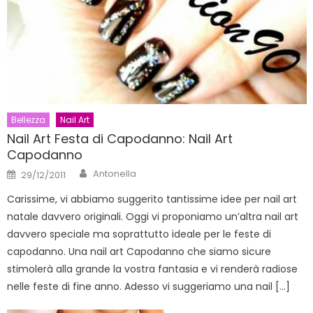
Bellezza
Nail Art
Nail Art Festa di Capodanno: Nail Art
Capodanno
Author
Posted
Antonella
29/12/2011
on
Carissime, vi abbiamo suggerito tantissime idee per nail art
natale davvero originali. Oggi vi proponiamo un’altra nail art
davvero speciale ma soprattutto ideale per le feste di
capodanno. Una nail art Capodanno che siamo sicure
stimolerà alla grande la vostra fantasia e vi renderà radiose
nelle feste di fine anno. Adesso vi suggeriamo una nail […]