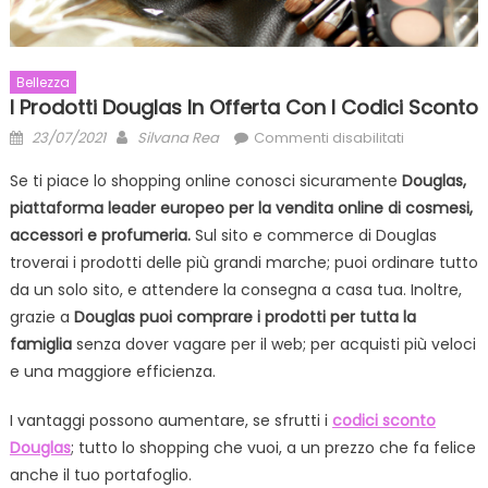
Bellezza
I Prodotti Douglas In Offerta Con I Codici Sconto
Posted
Author
su
23/07/2021
Silvana Rea
Commenti disabilitati
on
I
Se ti piace lo shopping online conosci sicuramente
Douglas,
prodotti
piattaforma leader europeo per la vendita online di cosmesi,
Douglas
accessori e profumeria.
Sul sito e commerce di Douglas
in
offerta
troverai i prodotti delle più grandi marche; puoi ordinare tutto
con
da un solo sito, e attendere la consegna a casa tua. Inoltre,
i
grazie a
Douglas puoi comprare i prodotti per tutta la
codici
famiglia
senza dover vagare per il web; per acquisti più veloci
sconto
e una maggiore efficienza.
I vantaggi possono aumentare, se sfrutti i
codici sconto
Douglas
; tutto lo shopping che vuoi, a un prezzo che fa felice
anche il tuo portafoglio.