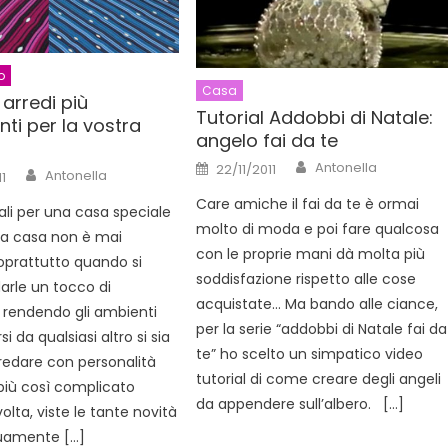
o
Casa
i arredi più
Tutorial Addobbi di Natale:
ti per la vostra
angelo fai da te
Author
Posted
Antonella
22/11/2011
Author
Antonella
1
on
Care amiche il fai da te è ormai
ali per una casa speciale
molto di moda e poi fare qualcosa
na casa non è mai
con le proprie mani dà molta più
oprattutto quando si
soddisfazione rispetto alle cose
darle un tocco di
acquistate… Ma bando alle ciance,
, rendendo gli ambienti
per la serie “addobbi di Natale fai da
si da qualsiasi altro si sia
te” ho scelto un simpatico video
rredare con personalità
tutorial di come creare degli angeli
più così complicato
da appendere sull’albero. […]
lta, viste le tante novità
uamente […]