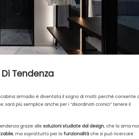
 Di Tendenza
su
Cabina
la cabina armadio è diventata il sogno di molti: perché consente d
armadio:
 sarà più semplice anche per i “disordinati cronici” tenere il
perché
è
di
tendenza grazie alle
soluzioni studiate dal design
, che la ama no
tendenza
zabile
, ma soprattutto per la
funzionalità
che si può ricercare