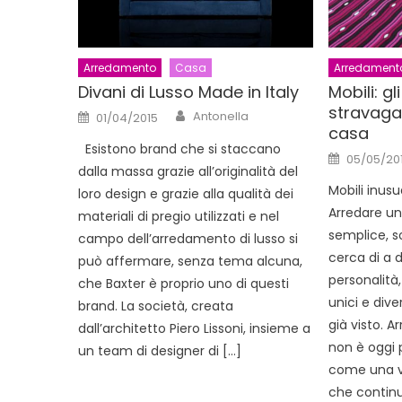
Arredamento
Casa
Arredament
Divani di Lusso Made in Italy
Mobili: gl
stravagan
Author
Posted
Antonella
01/04/2015
on
casa
Esistono brand che si staccano
Posted
05/05/201
on
dalla massa grazie all’originalità del
Mobili inusu
loro design e grazie alla qualità dei
Arredare u
materiali di pregio utilizzati e nel
semplice, s
campo dell’arredamento di lusso si
cerca di a 
può affermare, senza tema alcuna,
personalità
che Baxter è proprio uno di questi
unici e diver
brand. La società, creata
già visto. A
dall’architetto Piero Lissoni, insieme a
non è oggi 
un team di designer di […]
come una vo
che contin