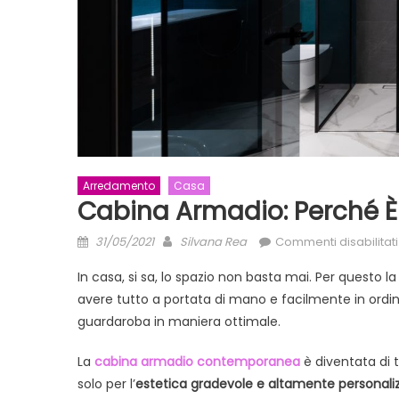
Arredamento
Casa
Cabina Armadio: Perché È
Posted
Author
31/05/2021
Silvana Rea
Commenti disabilitati
on
In casa, si sa, lo spazio non basta mai. Per questo 
avere tutto a portata di mano e facilmente in ordine;
guardaroba in maniera ottimale.
La
cabina armadio contemporanea
è diventata di 
solo per l’
estetica gradevole e altamente personaliz