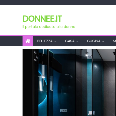
Skip
to
DONNEE.IT
content
Il portale dedicato alla donna
BELLEZZA
CASA
CUCINA
M