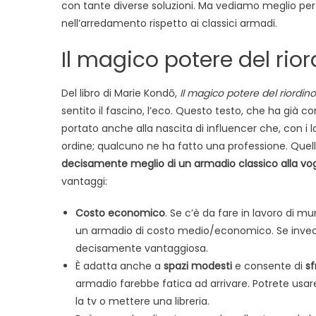
con tante diverse soluzioni. Ma vediamo meglio per
nell’arredamento rispetto ai classici armadi.
Il magico potere del rio
Del libro di Marie Kondō,
Il magico potere del riordino
sentito il fascino, l’eco. Questo testo, che ha già c
portato anche alla nascita di influencer che, con i lo
ordine; qualcuno ne ha fatto una professione. Quel
decisamente meglio di un armadio classico alla vogl
vantaggi:
Costo economico
. Se c’è da fare in lavoro di 
un armadio di costo medio/economico. Se invece il
decisamente vantaggiosa.
È adatta anche a
spazi modesti
e consente di
sf
armadio farebbe fatica ad arrivare. Potrete usare
la tv o mettere una libreria.