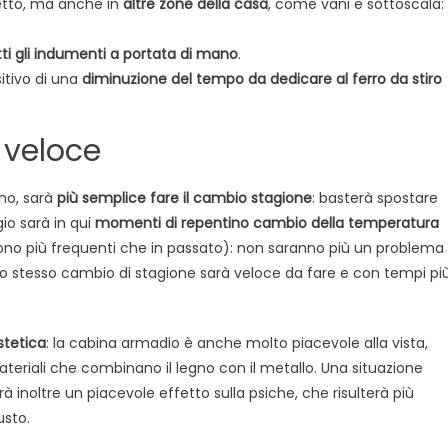
letto, ma anche in
altre zone della casa
, come vani e sottoscala:
tti gli indumenti a portata di mano
.
sitivo di una
diminuzione del tempo da dedicare al ferro da stiro
 veloce
no, sarà
più semplice fare il cambio stagione
: basterà spostare
gio sarà in qui
momenti di repentino cambio della temperatura
no più frequenti che in passato): non saranno più un problema
 lo stesso cambio di stagione sarà veloce da fare e con tempi pi
stetica
: la cabina armadio è anche molto piacevole alla vista,
eriali che combinano il legno con il metallo. Una situazione
à inoltre un piacevole effetto sulla psiche, che risulterà più
usto.