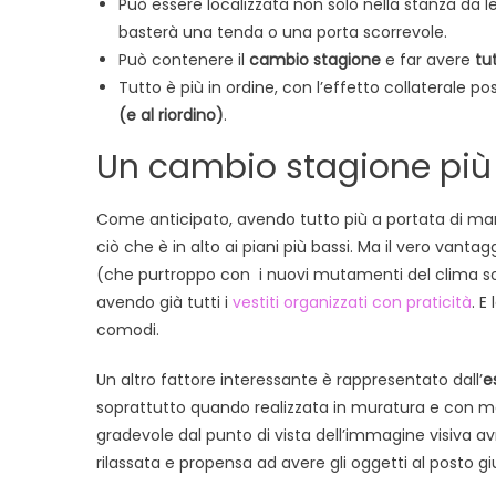
Può essere localizzata non solo nella stanza da 
basterà una tenda o una porta scorrevole.
Può contenere il
cambio stagione
e far avere
tu
Tutto è più in ordine, con l’effetto collaterale po
(e al riordino)
.
Un cambio stagione più
Come anticipato, avendo tutto più a portata di ma
ciò che è in alto ai piani più bassi. Ma il vero vantag
(che purtroppo con i nuovi mutamenti del clima so
avendo già tutti i
vestiti organizzati con praticità
. E
comodi.
Un altro fattore interessante è rappresentato dall’
e
soprattutto quando realizzata in muratura e con mat
gradevole dal punto di vista dell’immagine visiva avr
rilassata e propensa ad avere gli oggetti al posto gi