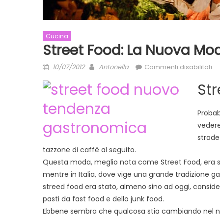
Cucina
Street Food: La Nuova M
Posted
Author
su
10/07/2012
Antonella
Commenti disabilitati
on
St
Str
Fo
la
nu
Probab
m
vedere
ch
strade
fa
tazzone di caffè al seguito.
te
Questa moda, meglio nota come Street Food, era sin
mentre in Italia, dove vige una grande tradizione 
streed food era stato, almeno sino ad oggi, consider
pasti da fast food e dello junk food.
Ebbene sembra che qualcosa stia cambiando nel no