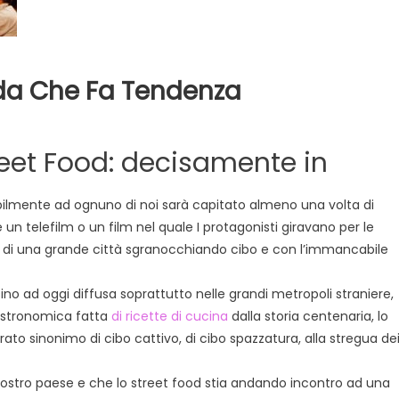
oda Che Fa Tendenza
reet
eet Food: decisamente in
od:
ova
ilmente ad ognuno di noi sarà capitato almeno una volta di
oda
 un telefilm o un film nel quale I protagonisti giravano per le
e
 di una grande città sgranocchiando cibo e con l’immancabile
ndenza
o ad oggi diffusa soprattutto nelle grandi metropoli straniere,
gastronomica fatta
di ricette di cucina
dalla storia centenaria, lo
ato sinonimo di cibo cattivo, di cibo spazzatura, alla stregua de
stro paese e che lo street food stia andando incontro ad una