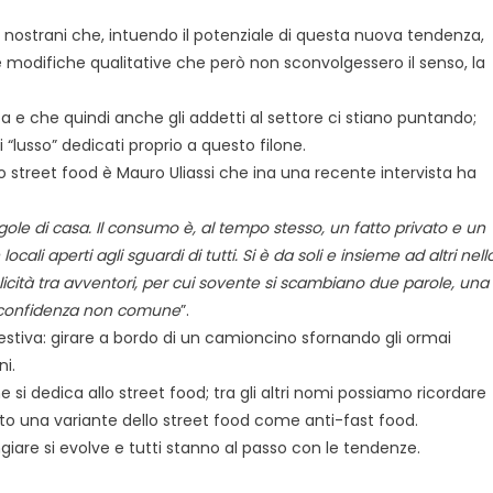
f nostrani che, intuendo il potenziale di questa nuova tendenza,
 modifiche qualitative che però non sconvolgessero il senso, la
a e che quindi anche gli addetti al settore ci stiano puntando;
i “lusso” dedicati proprio a questo filone.
 street food è Mauro Uliassi che ina una recente intervista ha
ole di casa. Il consumo è, al tempo stesso, un fatto privato e un
li aperti agli sguardi di tutti. Si è da soli e insieme ad altri nell
cità tra avventori, per cui sovente si scambiano due parole, una
i confidenza non comune
”.
estiva: girare a bordo di un camioncino sfornando gli ormai
i.
 si dedica allo street food; tra gli altri nomi possiamo ricordare
o una variante dello street food come anti-fast food.
re si evolve e tutti stanno al passo con le tendenze.