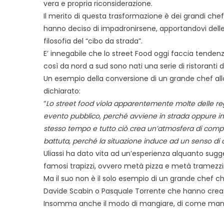
vera e propria riconsiderazione.
Il merito di questa trasformazione è dei grandi che
hanno deciso di impadronirsene, apportandovi delle
filosofia del “cibo da strada”.
E’ innegabile che lo street Food oggi faccia tendenz
così da nord a sud sono nati una serie di ristoranti d
Un esempio della conversione di un grande chef allo
dichiarato:
“
Lo street food viola apparentemente molte delle reg
evento pubblico, perché avviene in strada oppure in loca
stesso tempo e tutto ciò crea un’atmosfera di compli
battuta, perché la situazione induce ad un senso d
Uliassi ha dato vita ad un’esperienza alquanto sugg
famosi trapizzi, ovvero metà pizza e metà tramezzin
Ma il suo non è il solo esempio di un grande chef che
Davide Scabin o Pasquale Torrente che hanno creat
Insomma anche il modo di mangiare, di come mangia