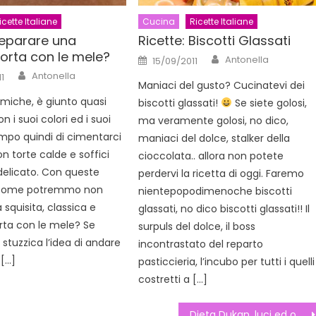
icette Italiane
Cucina
Ricette Italiane
eparare una
Ricette: Biscotti Glassati
torta con le mele?
Author
Posted
Antonella
15/09/2011
on
Author
Antonella
1
Maniaci del gusto? Cucinatevi dei
miche, è giunto quasi
biscotti glassati!
Se siete golosi,
n i suoi colori ed i suoi
ma veramente golosi, no dico,
tempo quindi di cimentarci
maniaci del dolce, stalker della
n torte calde e soffici
cioccolata.. allora non potete
delicato. Con queste
perdervi la ricetta di oggi. Faremo
come potremmo non
nientepopodimenoche biscotti
 squisita, classica e
glassati, no dico biscotti glassati!! Il
orta con le mele? Se
surpuls del dolce, il boss
stuzzica l’idea di andare
incontrastato del reparto
 […]
pasticcieria, l’incubo per tutti i quelli
costretti a […]
Dieta Dukan, luci ed ombre