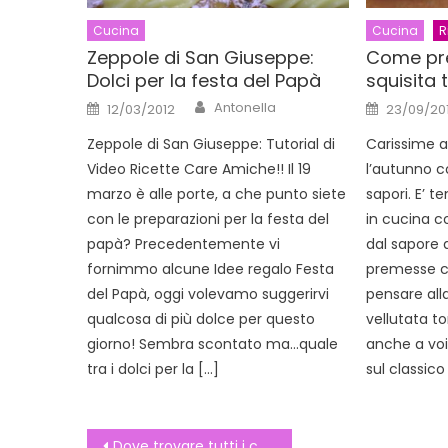
Cucina
Cucina
R
Zeppole di San Giuseppe:
Come pr
Dolci per la festa del Papà
squisita 
Author
Posted
Posted
Antonella
12/03/2012
23/09/201
on
on
Zeppole di San Giuseppe: Tutorial di
Carissime a
Video Ricette Care Amiche!! Il 19
l’autunno co
marzo è alle porte, a che punto siete
sapori. E’ 
con le preparazioni per la festa del
in cucina co
papà? Precedentemente vi
dal sapore 
fornimmo alcune Idee regalo Festa
premesse 
del Papà, oggi volevamo suggerirvi
pensare alla
qualcosa di più dolce per questo
vellutata t
giorno! Sembra scontato ma…quale
anche a voi 
tra i dolci per la […]
sul classico
Navigazione
Dove trovare tutti i codici promozionali per il tuo shopping online