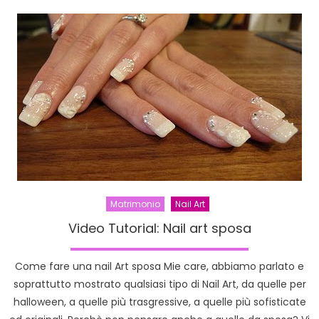
made
by
Cosmopr
11-
13
novembr
Superstu
Più
di
Milano
Matrimonio
Nail Art
Video Tutorial: Nail art sposa
Come fare una nail Art sposa Mie care, abbiamo parlato e
soprattutto mostrato qualsiasi tipo di Nail Art, da quelle per
halloween, a quelle più trasgressive, a quelle più sofisticate