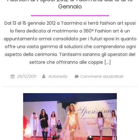
Gennaio
Dal 13 al 15 gennaio 2012 a Taormina si terrà fashion art sposi
la fiera dedicata al matrimonio a 360° Fashion art è un
appuntamento ormai consolidato per i futuri sposi in quanto
offre una vasta gamma di soluzioni che comprendono ogni
aspetto della cerimonia. Tantissimi saranno gli operatori del
settore che offriranno alle coppie […]
Posted
Author
su
29/12/2011
Antonella
Commenti disabilitati
on
Fashion
art
sposi
2012
a
Taormi
dal
13