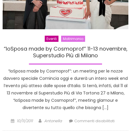
di
bon
ton
Eventi
Matrimonio
“IoSposa made by Cosmoprof” 11-13 novembre,
Superstudio Più di Milano
“IoSposa made by Cosmoprof”: un meeting per le nozze
davvero speciale Comincia oggi e durerà un intero week end
l’evento più atteso dalle spose d’Italia. Si terrà, infatti, dal 11 al
13 novembre al Superstudio Più di Via Tortona 27 a Milano,
“IoSposa made by Cosmoprof”, meeting glamour e
divertente su tutto quello che bisogna […]
Posted
Author
su
10/11/2011
Antonella
Commenti disabilitati
on
“IoSpos