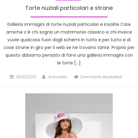
Torte nuziali particolari e strane
Galleria immagini di torte nuziali particolari e insolite Care
amiche c’è chi sogna un matrimonio classico e chi invece
vuole qualcosa fuori dagli schemi in tutto e per tutto e di
cose strane in giro per il web se ne trovano tante. Proprio per
questo abbiamo pensato di farvi una galleria immagini con
le torte […]
Posted
Author
su
10/02/2012
Antonella
Commenti disabilitati
on
Torte
nuziali
particol
e
strane