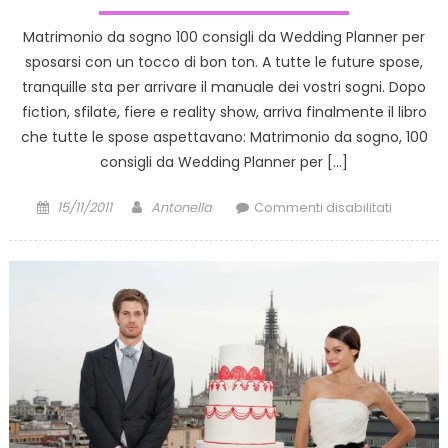
Matrimonio da sogno 100 consigli da Wedding Planner per
sposarsi con un tocco di bon ton. A tutte le future spose,
tranquille sta per arrivare il manuale dei vostri sogni. Dopo
fiction, sfilate, fiere e reality show, arriva finalmente il libro
che tutte le spose aspettavano: Matrimonio da sogno, 100
consigli da Wedding Planner per […]
Posted
Author
su
15/11/2011
Antonella
Commenti disabilitati
on
100
consigli
da
Weddin
Planner
per
sposarsi
con
un
tocco