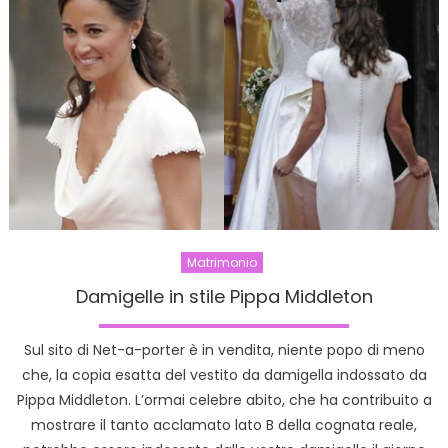
all’11
dicembr
un
week
end
per
le
spose
del
futuro
Matrimonio
Damigelle in stile Pippa Middleton
Sul sito di Net-a-porter è in vendita, niente popo di meno
che, la copia esatta del vestito da damigella indossato da
Pippa Middleton. L’ormai celebre abito, che ha contribuito a
mostrare il tanto acclamato lato B della cognata reale,