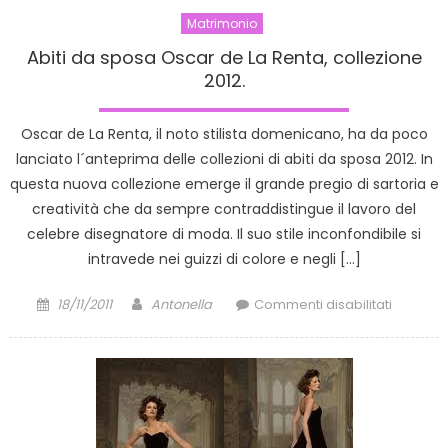
Matrimonio
Abiti da sposa Oscar de La Renta, collezione
2012.
Oscar de La Renta, il noto stilista domenicano, ha da poco
lanciato l´anteprima delle collezioni di abiti da sposa 2012. In
questa nuova collezione emerge il grande pregio di sartoria e
creatività che da sempre contraddistingue il lavoro del
celebre disegnatore di moda. Il suo stile inconfondibile si
intravede nei guizzi di colore e negli […]
Posted
Author
su
18/11/2011
Antonella
Commenti disabilitati
on
Abiti
da
sposa
Oscar
de
La