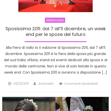
al
15
Gennai
Matrimonio
Sposissima 2011: dal 7 all’11 dicembre, un week
end per le spose del futuro
Alla Fiera di Vallo la X edizione di Sposissima 2011, dal 7 all’11
dicembre. Sposissima 2011 è la fiera della sposa più grande
del sud Italia; sfilate, stand ed eventi dedicati alla sposa e al
mondo delle cerimonie. Non si vive di solo Natale in questo
week end. Con Sposissima 2011 si avranno a disposizione […]
Posted
Author
su
09/12/2011
Antonella
Commenti disabilitati
on
Sposiss
2011:
dal
7