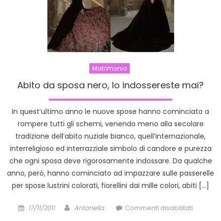
Renta,
collezio
2012.
Matrimonio
Abito da sposa nero, lo indossereste mai?
In quest’ultimo anno le nuove spose hanno cominciato a
rompere tutti gli schemi, venendo meno alla secolare
tradizione dell’abito nuziale bianco, quell’internazionale,
interreligioso ed interrazziale simbolo di candore e purezza
che ogni sposa deve rigorosamente indossare. Da qualche
anno, però, hanno cominciato ad impazzare sulle passerelle
per spose lustrini colorati, fiorellini dai mille colori, abiti […]
Posted
Author
su
17/11/2011
Antonella
Commenti disabilitati
on
Abito