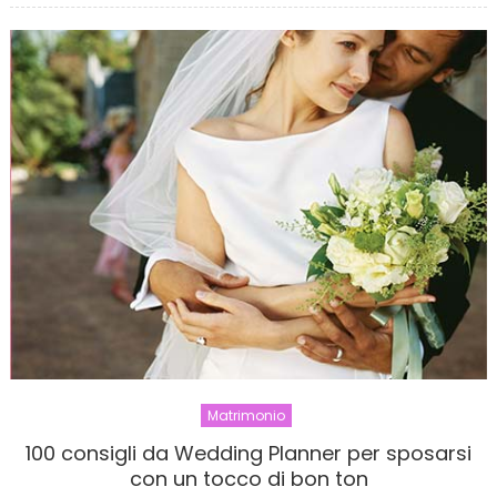
da
sposa
nero,
lo
indosser
mai?
Matrimonio
100 consigli da Wedding Planner per sposarsi
con un tocco di bon ton