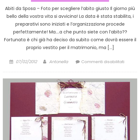
Abiti da Sposa – Foto per scegliere l’abito giusto Il giorno più
bello della vostra vita si avvicina! La data è stata stabilita, i
preparativi sono iniziati e l’organizzazione procede
perfettamente! Ma….a che punto siete con l’abito??
Fortunata è chi già ha deciso da subito come dovrà essere il
proprio vestito per il matrimonio, ma […]
Posted
Author
su
07/02/2012
Antonella
Commenti disabilitati
on
Abiti
da
Sposa
–
Qualch
idea?