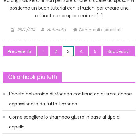
ed originali. Perchè non pensare anche a quelle da sposa? Vi
postiamo un buon tutorial con istruzioni per creare una
raffinata e semplice nail art […]
Posted
Author
su
08/11/2011
Antonella
Commenti disabilitati
on
Video
Tutorial:
Paginazione
Nail
Precedenti
1
2
3
4
5
Successivi
art
degli
sposa
articoli
Gli articoli più letti
L’aceto balsamico di Modena continua ad attirare donne
appassionate da tutto il mondo
Come scegliere lo shampoo giusto in base al tipo di
capello