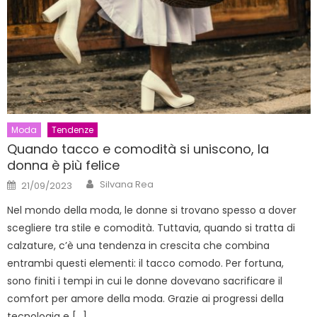
Moda
Tendenze
Quando tacco e comodità si uniscono, la
donna è più felice
Author
Posted
Silvana Rea
21/09/2023
on
Nel mondo della moda, le donne si trovano spesso a dover
scegliere tra stile e comodità. Tuttavia, quando si tratta di
calzature, c’è una tendenza in crescita che combina
entrambi questi elementi: il tacco comodo. Per fortuna,
sono finiti i tempi in cui le donne dovevano sacrificare il
comfort per amore della moda. Grazie ai progressi della
tecnologia e […]