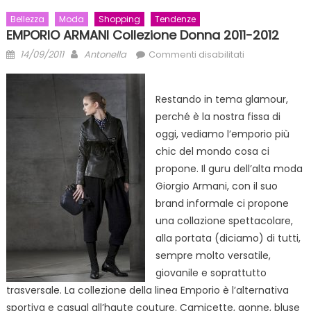
Bellezza
Moda
Shopping
Tendenze
EMPORIO ARMANI Collezione Donna 2011-2012
Posted
Author
su
14/09/2011
Antonella
Commenti disabilitati
on
EMPORIO
ARMANI
Restando in tema glamour,
collezione
perché è la nostra fissa di
donna
2011-
oggi, vediamo l’emporio più
2012
chic del mondo cosa ci
propone. Il guru dell’alta moda
Giorgio Armani, con il suo
brand informale ci propone
una collazione spettacolare,
alla portata (diciamo) di tutti,
sempre molto versatile,
giovanile e soprattutto
trasversale. La collezione della linea Emporio è l’alternativa
sportiva e casual all’haute couture. Camicette, gonne, bluse