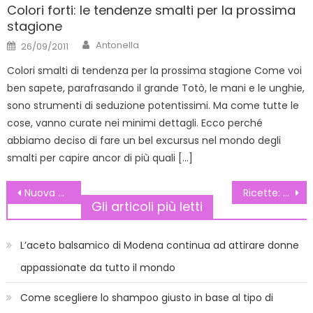
Colori forti: le tendenze smalti per la prossima
stagione
Author
Posted
Antonella
26/09/2011
on
Colori smalti di tendenza per la prossima stagione Come voi
ben sapete, parafrasando il grande Totò, le mani e le unghie,
sono strumenti di seduzione potentissimi. Ma come tutte le
cose, vanno curate nei minimi dettagli. Ecco perché
abbiamo deciso di fare un bel excursus nel mondo degli
smalti per capire ancor di più quali […]
Navigazione
Nuova collezione Lovable autunno inverno 2011-2012
Ricette: Zuppa Bretone
Gli articoli più letti
articoli
L’aceto balsamico di Modena continua ad attirare donne
appassionate da tutto il mondo
Come scegliere lo shampoo giusto in base al tipo di