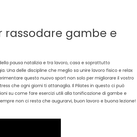
sodare
mbe
tei
 per rassodare gambe e
lla pausa natalizia e tra lavoro, casa e soprattutto
. Una delle discipline che meglio sa unire lavoro fisico e relax
perimentare questo nuovo sport non solo per migliorare il vostro
s che ogni giorni ti attanaglia. Il Pilates in questo ci può
ioni su come fare esercizi utili alla tonificazione di gambe e
sempre non ci resta che augurarvi, buon lavoro e buona lezione!