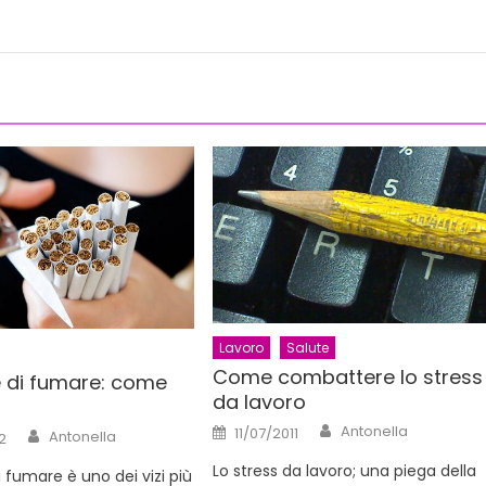
Lavoro
Salute
Come combattere lo stress
 di fumare: come
da lavoro
Author
Posted
Antonella
Author
11/07/2011
Antonella
2
on
Lo stress da lavoro; una piega della
 fumare è uno dei vizi più