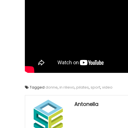
Tagged
donne
,
in rilievo
,
pilates
,
sport
,
video
Antonella