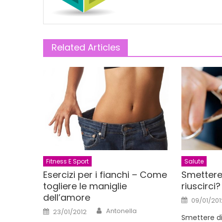
Related Articles
Fitness E Sport
Salute
Esercizi per i fianchi – Come
Smettere
togliere le maniglie
riuscirci?
dell’amore
Posted
09/01/201
on
Author
Posted
Antonella
23/01/2012
on
Smettere di