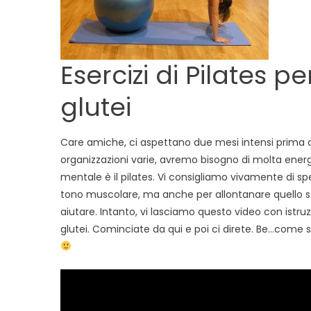
ras
ga
e
glu
Esercizi di Pilates
glutei
Care amiche, ci aspettano due mesi intensi prima de
organizzazioni varie, avremo bisogno di molta energia
mentale è il pilates. Vi consigliamo vivamente di s
tono muscolare, ma anche per allontanare quello stres
aiutare. Intanto, vi lasciamo questo video con istruz
glutei. Cominciate da qui e poi ci direte. Be…come 