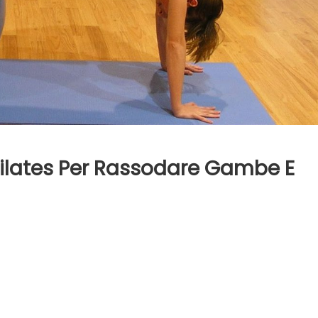
i Pilates Per Rassodare Gambe E
deo
rial:
rcizi
ates