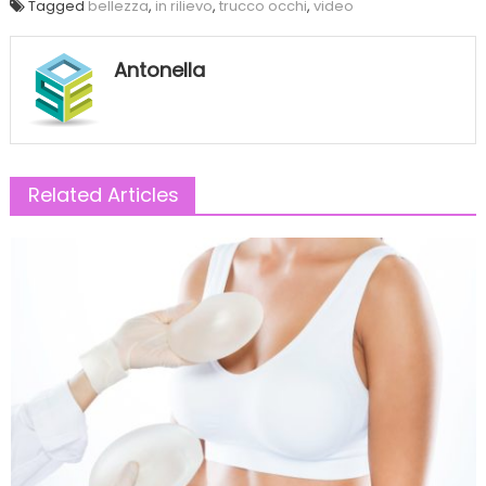
Tagged
bellezza
,
in rilievo
,
trucco occhi
,
video
Antonella
Related Articles