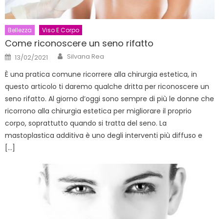
Bellezza
Viso E Corpo
Come riconoscere un seno rifatto
Author
Posted
Silvana Rea
13/02/2021
on
È una pratica comune ricorrere alla chirurgia estetica, in
questo articolo ti daremo qualche dritta per riconoscere un
seno rifatto. Al giorno d’oggi sono sempre di più le donne che
ricorrono alla chirurgia estetica per migliorare il proprio
corpo, soprattutto quando si tratta del seno. La
mastoplastica additiva è uno degli interventi più diffuso e
[…]