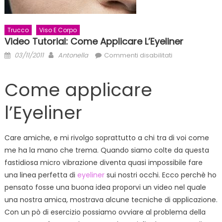
Trucco
Viso E Corpo
Video Tutorial: Come Applicare L’Eyeliner
Posted
Author
su
03/11/2011
Antonella
Commenti disabilitati
on
Video
Tutorial:
Come applicare
Come
applicare
l’Eyeliner
l’Eyeliner
Care amiche, e mi rivolgo soprattutto a chi tra di voi come
me ha la mano che trema. Quando siamo colte da questa
fastidiosa micro vibrazione diventa quasi impossibile fare
una linea perfetta di
eyeliner
sui nostri occhi. Ecco perchè ho
pensato fosse una buona idea proporvi un video nel quale
una nostra amica, mostrava alcune tecniche di applicazione.
Con un pò di esercizio possiamo ovviare al problema della