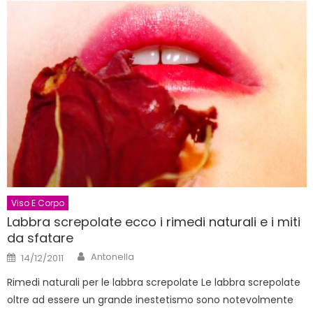
Viso E Corpo
Labbra screpolate ecco i rimedi naturali e i miti
da sfatare
Author
Posted
Antonella
14/12/2011
on
Rimedi naturali per le labbra screpolate Le labbra screpolate
oltre ad essere un grande inestetismo sono notevolmente