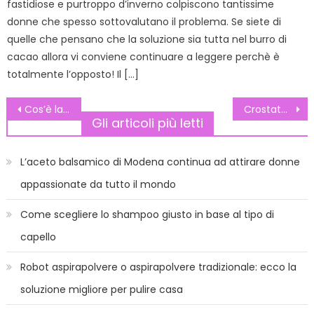
fastidiose e purtroppo d’inverno colpiscono tantissime
donne che spesso sottovalutano il problema. Se siete di
quelle che pensano che la soluzione sia tutta nel burro di
cacao allora vi conviene continuare a leggere perchè è
totalmente l’opposto! Il […]
Navigazione
Cos’è la fame nervosa e come contrastarla
Crostata di albicocche
Gli articoli più letti
articoli
L’aceto balsamico di Modena continua ad attirare donne
appassionate da tutto il mondo
Come scegliere lo shampoo giusto in base al tipo di
capello
Robot aspirapolvere o aspirapolvere tradizionale: ecco la
soluzione migliore per pulire casa