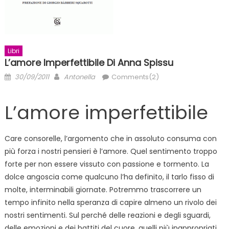
Libri
L’amore Imperfettibile Di Anna Spissu
Posted
Author
30/09/2011
Antonella
Comments(2)
on
L’amore imperfettibile
Care consorelle, l’argomento che in assoluto consuma con
più forza i nostri pensieri è l’amore. Quel sentimento troppo
forte per non essere vissuto con passione e tormento. La
dolce angoscia come qualcuno l’ha definito, il tarlo fisso di
molte, interminabili giornate. Potremmo trascorrere un
tempo infinito nella speranza di capire almeno un rivolo dei
nostri sentimenti. Sul perché delle reazioni e degli sguardi,
delle emozioni e dei battiti del cuore, quelli più inappropriati,