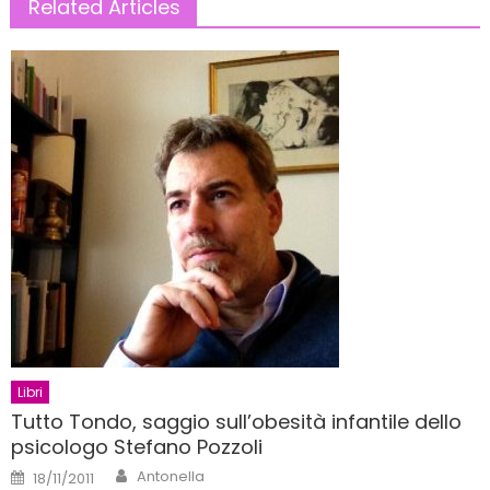
Related Articles
Libri
Tutto Tondo, saggio sull’obesità infantile dello
psicologo Stefano Pozzoli
Author
Posted
Antonella
18/11/2011
on