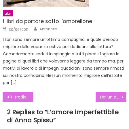
Libri
I libri da portare sotto l’ombrellone
Author
Posted
Antonella
30/06/2011
on
I libri sono sempre un’ottima compagnia, e quale periodo
migliore delle vacanze estive per dedicarsi alla lettura?
Comodamente seduti in spiaggia a tutti piace sfogliare le
pagine di quei libri che volevamo leggere da tempo ma, per
motivi di lavoro o di impegni quotidiani, sono sempre rimasti
sul nostro comodino. Nessun momento migliore dell’estate
per […]
Navigazione
Ti tradisce? E’ colpa del dna!
Hai un amore virtuale? Adesso potrai “baciarlo” via chat
articoli
2 Replies to “
L’amore imperfettibile
di Anna Spissu
”