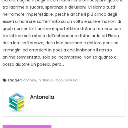
parole. Pagine e pagine con frammenti di noi, sparsi qua e là
tra lacrime e sudore, speranze e delusioni. Ci siamo tutti
nell’’amore imperfettibile, perché anche il più cinico degli
esseri umani si è soffermato su un volto e sulle emozioni di
quel momento. L’amore imperfettibile di Anna termina con
tre lettere sulla storia dell’abbandono di Abelardo ed Eloisa,
della loro sofferenza, della loro passione e dei loro pensieri.
Immagini ed emozioni in poesia che leniscono il nostro
animo tormentato, solo ed incompreso. Non so quanto ci
possa aiutare un poesia, però…
Tagged
amore
,
in rilievo
,
libro
,
poesia
Antonella